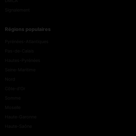
DMCA
Tauriac-de-
Tauriac-de-
(12360)
(12800)
Signalement
Camarès
Naucelle
Taussac
Thérondels
(12600)
(12600)
Régions populaires
Toulonjac
Trémouilles
(12200)
(12290)
Pyrénées-Atlantiques
Pas-de-Calais
Vabres-l'Abbaye
Vailhourles
(12400)
(12200)
Hautes-Pyrénées
Valady
Valzergues
(12330)
(12220)
Seine-Maritime
Versols-et-
Nord
Vaureilles
(12220)
(12400)
Lapeyre
Côte-d'Or
Viala-du-Pas-
Veyreau
Somme
(12720)
(12250)
de-Jaux
Moselle
Viala-du-Tarn
Villecomtal
(12490)
(12580)
Haute-Garonne
Villefranche-de-
Villefranche-de-
Haute-Saône
(12430)
(12200)
Panat
Rouergue