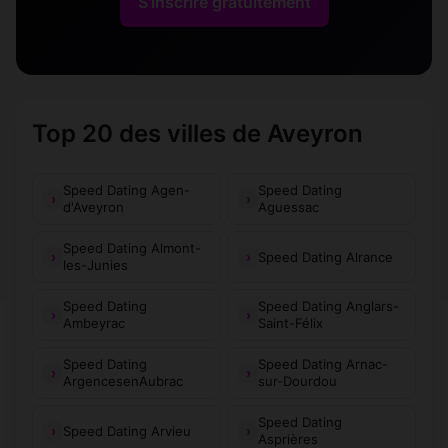
S'inscrire gratuitement
Naussac
Nauviale
(12700)
(12330)
Olemps
Ols-et-Rinhodes
(12510)
(12260)
Onet-le-
Palmasd'Aveyron
(12000)
(12310)
Top 20 des villes de Aveyron
Château
Peux-et-
Paulhe
(12520)
(12360)
Speed Dating Agen-
Speed Dating
Couffouleux
d'Aveyron
Aguessac
Peyreleau
Peyrusse-le-Roc
(12720)
(12220)
Speed Dating Almont-
Speed Dating Alrance
les-Junies
Pierrefiche
Pomayrols
(12130)
(12130)
Speed Dating
Speed Dating Anglars-
Pont-de-Salars
Pousthomy
Ambeyrac
(12290)
Saint-Félix
(12380)
Speed Dating
Speed Dating Arnac-
Prades-Salars
Prades-d'Aubrac
(12290)
(12470)
ArgencesenAubrac
sur-Dourdou
Pradinas
Privezac
(12240)
(12350)
Speed Dating
Speed Dating Arvieu
Asprières