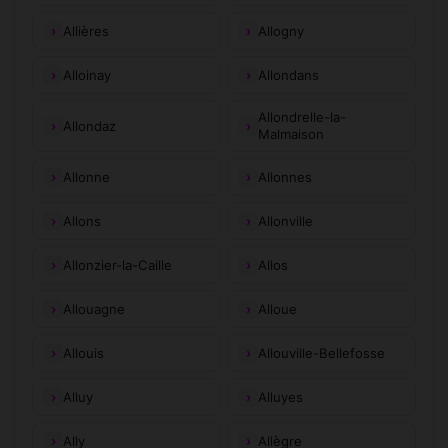
Allières
Allogny
Alloinay
Allondans
Allondrelle-la-
Allondaz
Malmaison
Allonne
Allonnes
Allons
Allonville
Allonzier-la-Caille
Allos
Allouagne
Alloue
Allouis
Allouville-Bellefosse
Alluy
Alluyes
Ally
Allègre