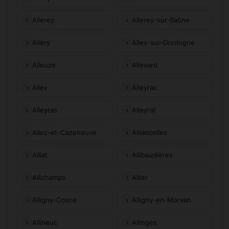
Allerey
Allerey-sur-Saône
Allery
Alles-sur-Dordogne
Alleuze
Allevard
Allex
Alleyrac
Alleyras
Alleyrat
Allez-et-Cazeneuve
Alliancelles
Alliat
Allibaudières
Allichamps
Allier
Alligny-Cosne
Alligny-en-Morvan
Allineuc
Allinges