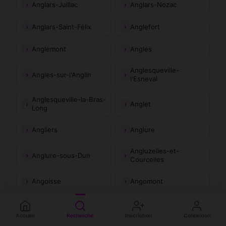
Anglars-Juillac
Anglars-Nozac
Anglars-Saint-Félix
Anglefort
Anglemont
Angles
Anglesqueville-
Angles-sur-l'Anglin
l'Esneval
Anglesqueville-la-Bras-
Anglet
Long
Angliers
Anglure
Angluzelles-et-
Anglure-sous-Dun
Courcelles
Angoisse
Angomont
Angos
Angoulins
Accueil
Recherche
Inscription
Connexion
Angoulême
Angoumé