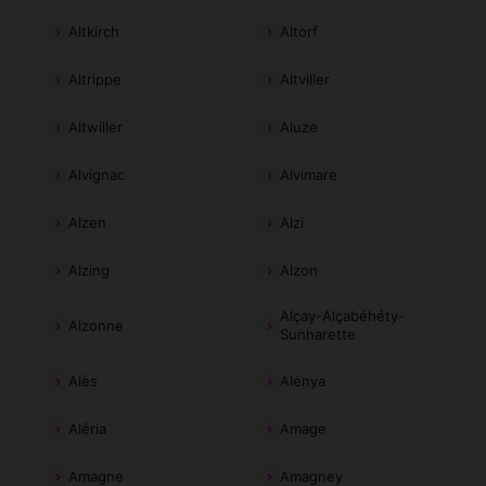
Altkirch
Altorf
Altrippe
Altviller
Altwiller
Aluze
Alvignac
Alvimare
Alzen
Alzi
Alzing
Alzon
Alçay-Alçabéhéty-
Alzonne
Sunharette
Alès
Alénya
Aléria
Amage
Amagne
Amagney