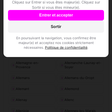
Cliquez sur Entrer si vous êtes majeur(e). Cliquez sur
Allan
Allanche
Sortir si vous êtes mineur(e).
Entrer et accepter
Alland'Huy-et-
Allarmont
Sausseuil
Sortir
Allas-Bocage
Allas-Champagne
En poursuivant la navigation, vous confirmez être
Allas-les-Mines
Allassac
majeur(e) et acceptez nos cookies strictement
nécessaires.
Politique de confidentialité
.
Allauch
Alleins
Allemagne-en-
Allemanche-Launay-et-
Provence
Soyer
Allemans
Allemans-du-Dropt
Allemant
Allemond
Allenay
Allenc
Allenjoie
Allennes-les-Marais