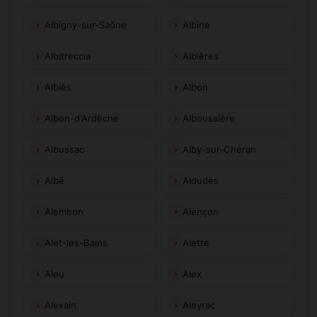
Albigny-sur-Saône
Albine
Albitreccia
Albières
Albiès
Albon
Albon-d'Ardèche
Alboussière
Albussac
Alby-sur-Chéran
Albé
Aldudes
Alembon
Alençon
Alet-les-Bains
Alette
Aleu
Alex
Alexain
Aleyrac