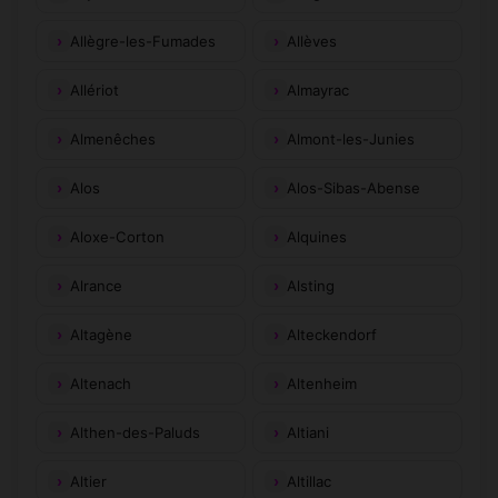
Allègre-les-Fumades
Allèves
Allériot
Almayrac
Almenêches
Almont-les-Junies
Alos
Alos-Sibas-Abense
Aloxe-Corton
Alquines
Alrance
Alsting
Altagène
Alteckendorf
Altenach
Altenheim
Althen-des-Paluds
Altiani
Altier
Altillac