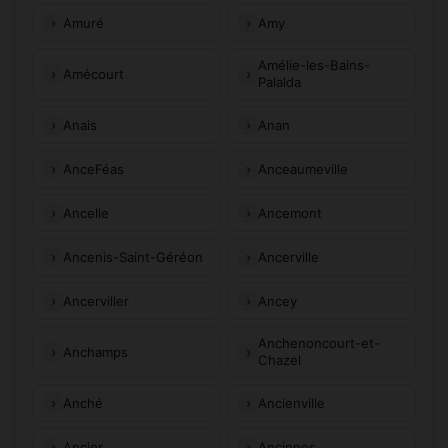
Amuré
Amy
Amélie-les-Bains-
Amécourt
Palalda
Anais
Anan
AnceFéas
Anceaumeville
Ancelle
Ancemont
Ancenis-Saint-Géréon
Ancerville
Ancerviller
Ancey
Anchenoncourt-et-
Anchamps
Chazel
Anché
Ancienville
Ancier
Ancinnes