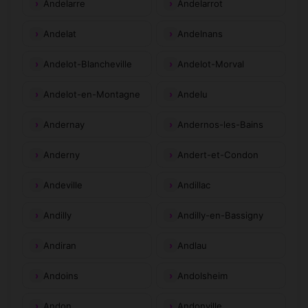
Andelarre
Andelarrot
Andelat
Andelnans
Andelot-Blancheville
Andelot-Morval
Andelot-en-Montagne
Andelu
Andernay
Andernos-les-Bains
Anderny
Andert-et-Condon
Andeville
Andillac
Andilly
Andilly-en-Bassigny
Andiran
Andlau
Andoins
Andolsheim
Andon
Andonville