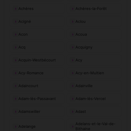
Achères
Achères-la-Forêt
Acigné
Aclou
Acon
Acoua
Acq
Acquigny
Acquin-Westbécourt
Acy
Acy-Romance
Acy-en-Multien
Adaincourt
Adainville
Adam-lès-Passavant
Adam-lès-Vercel
Adamswiller
Adast
Adelans-et-le-Val-de-
Adelange
Bithaine