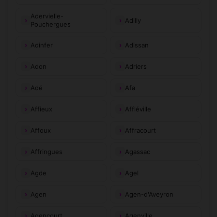
Adervielle-
Adilly
Pouchergues
Adinfer
Adissan
Adon
Adriers
Adé
Afa
Affieux
Affléville
Affoux
Affracourt
Affringues
Agassac
Agde
Agel
Agen
Agen-d'Aveyron
Agencourt
Agenville