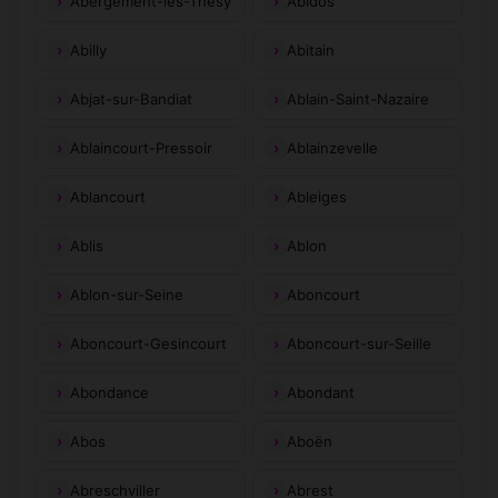
Abergement-lès-Thésy
Abidos
Abilly
Abitain
Abjat-sur-Bandiat
Ablain-Saint-Nazaire
Ablaincourt-Pressoir
Ablainzevelle
Ablancourt
Ableiges
Ablis
Ablon
Ablon-sur-Seine
Aboncourt
Aboncourt-Gesincourt
Aboncourt-sur-Seille
Abondance
Abondant
Abos
Aboën
Abreschviller
Abrest