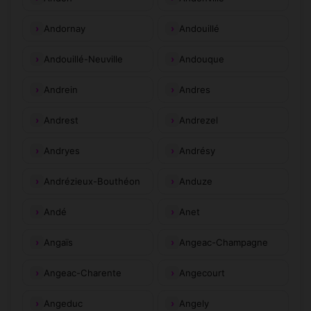
Andornay
Andouillé
Andouillé-Neuville
Andouque
Andrein
Andres
Andrest
Andrezel
Andryes
Andrésy
Andrézieux-Bouthéon
Anduze
Andé
Anet
Angaïs
Angeac-Champagne
Angeac-Charente
Angecourt
Angeduc
Angely