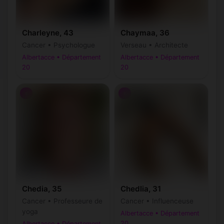
Charleyne, 43
Chaymaa, 36
Cancer • Psychologue
Verseau • Architecte
Albertacce • Département
Albertacce • Département
20
20
♀
♀
Chedia, 35
Chedlia, 31
Cancer • Professeure de
Cancer • Influenceuse
yoga
Albertacce • Département
20
Albertacce • Département