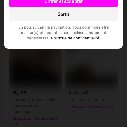
Entrer et accepter
Sortir
En poursuivant la navigation, vous confirmez être
majeur(e) et acceptez nos cookies strictement
nécessaires.
Politique de confidentialité
.
Ely, 39
Viktor, 42
Taureau • Responsable
Verseau • Commercial
des ressources
Albertacce • Département
humaines
20
Albertacce • Département
20