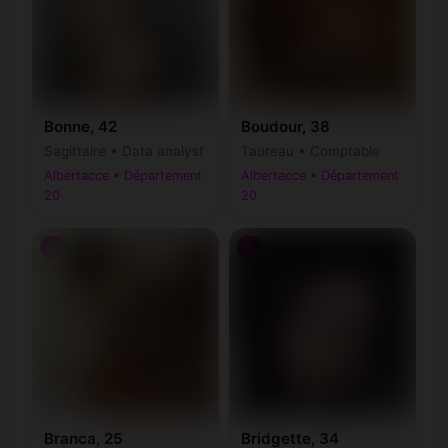
Bonne, 42
Boudour, 38
Sagittaire • Data analyst
Taureau • Comptable
Albertacce • Département
Albertacce • Département
20
20
♀
♀
Branca, 25
Bridgette, 34