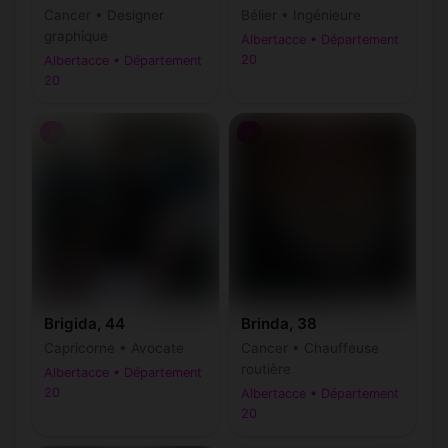
Cancer • Designer
Bélier • Ingénieure
graphique
Albertacce • Département
20
Albertacce • Département
20
♀
♀
Brigida, 44
Brinda, 38
Capricorne • Avocate
Cancer • Chauffeuse
routière
Albertacce • Département
20
Albertacce • Département
20