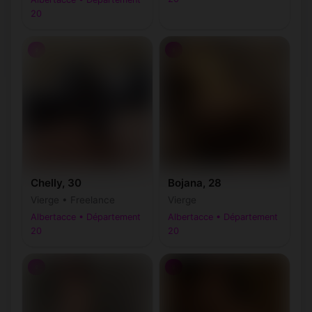
20
♀
♀
Chelly, 30
Bojana, 28
Vierge • Freelance
Vierge
Albertacce • Département
Albertacce • Département
20
20
♀
♀