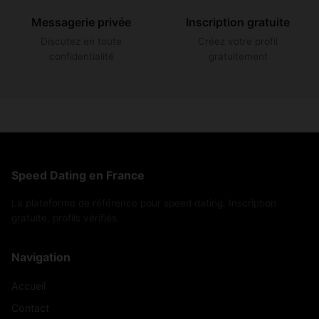
Messagerie privée
Inscription gratuite
Discutez en toute
Créez votre profil
confidentialité
gratuitement
Speed Dating en France
La plateforme de référence pour speed dating. Inscription
gratuite, profils vérifiés.
Navigation
Accueil
Contact