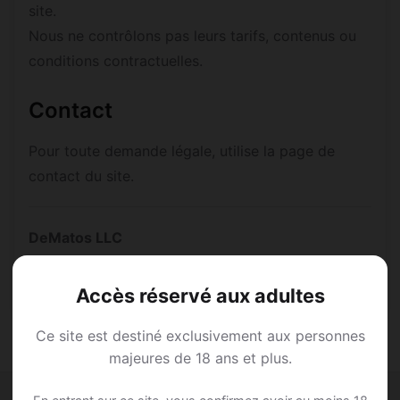
site.
Nous ne contrôlons pas leurs tarifs, contenus ou
conditions contractuelles.
Contact
Pour toute demande légale, utilise la page de
contact du site.
DeMatos LLC
30 N Gould St Ste N Sheridan, WY, 82801, United
States
Accès réservé aux adultes
Ce site est destiné exclusivement aux personnes
majeures de 18 ans et plus.