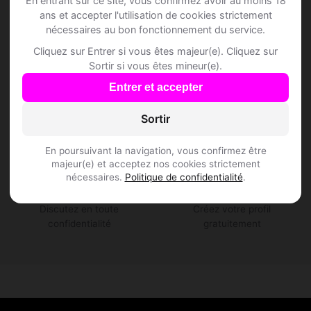
En entrant sur ce site, vous confirmez avoir au moins 18
ans et accepter l'utilisation de cookies strictement
🔒
✅
nécessaires au bon fonctionnement du service.
Cliquez sur Entrer si vous êtes majeur(e). Cliquez sur
100 % sécurisé
Profils vérifiés
Sortir si vous êtes mineur(e).
Vos données sont
Des profils authentiques
Entrer et accepter
protégées et chiffrées
et vérifiés
Sortir
En poursuivant la navigation, vous confirmez être
💬
🆓
majeur(e) et acceptez nos cookies strictement
nécessaires.
Politique de confidentialité
.
Messagerie privée
Inscription gratuite
Discutez en toute
Créez votre profil
confidentialité
gratuitement