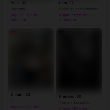
Yulia, 33
Lora, 22
Poissons
Sagittaire • Influenceuse
Angous • Pyrénées-
Angous • Pyrénées-
Atlantiques
Atlantiques
♂
♂
Claude, 23
Frédéric, 30
Lion
Vierge • Journaliste
Angous • Pyrénées-
Angous • Pyrénées-