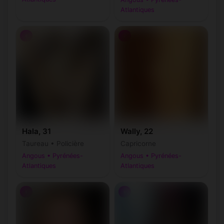
Atlantiques
♀
♀
Hala, 31
Wally, 22
Taureau • Policière
Capricorne
Angous • Pyrénées-
Angous • Pyrénées-
Atlantiques
Atlantiques
♀
♀