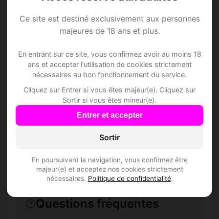
Ce site est destiné exclusivement aux personnes
majeures de 18 ans et plus.
Speed Dating à
En entrant sur ce site, vous confirmez avoir au moins 18
Angous
ans et accepter l'utilisation de cookies strictement
nécessaires au bon fonctionnement du service.
Rejoins les membres de Angous et des
Cliquez sur Entrer si vous êtes majeur(e). Cliquez sur
alentours !
Sortir si vous êtes mineur(e).
Entrer et accepter
S'inscrire gratuitement
Sortir
En poursuivant la navigation, vous confirmez être
majeur(e) et acceptez nos cookies strictement
nécessaires.
Politique de confidentialité
.
Questions fréquentes