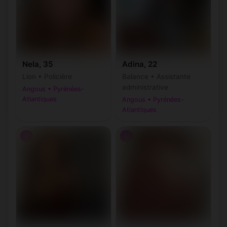
Nela, 35
Adina, 22
Lion • Policière
Balance • Assistante
administrative
Angous • Pyrénées-
Atlantiques
Angous • Pyrénées-
Atlantiques
♀
♀