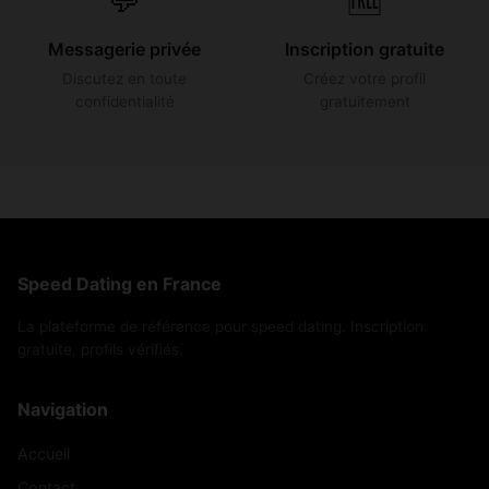
Messagerie privée
Inscription gratuite
Discutez en toute
Créez votre profil
confidentialité
gratuitement
Speed Dating en France
La plateforme de référence pour speed dating. Inscription
gratuite, profils vérifiés.
Navigation
Accueil
Contact