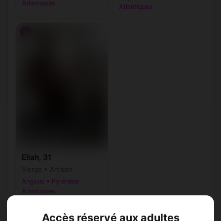
Atlantiques
Atlantiques
♂
Eliah, 31
Vierge • Artisan
Angous • Pyrénées-
Atlantiques
Accès réservé aux adultes