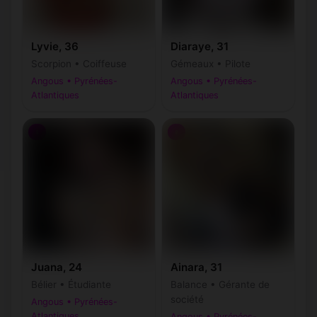
Lyvie, 36
Diaraye, 31
Scorpion • Coiffeuse
Gémeaux • Pilote
Angous • Pyrénées-
Angous • Pyrénées-
Atlantiques
Atlantiques
♀
♀
Juana, 24
Ainara, 31
Bélier • Étudiante
Balance • Gérante de
société
Angous • Pyrénées-
Atlantiques
Angous • Pyrénées-