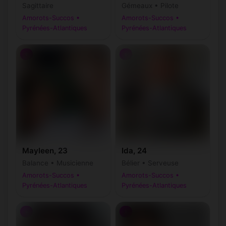
Sagittaire
Gémeaux • Pilote
Amorots-Succos •
Amorots-Succos •
Pyrénées-Atlantiques
Pyrénées-Atlantiques
♀
♀
Mayleen, 23
Ida, 24
Balance • Musicienne
Bélier • Serveuse
Amorots-Succos •
Amorots-Succos •
Pyrénées-Atlantiques
Pyrénées-Atlantiques
♀
♀