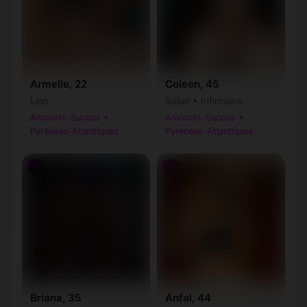
Armelle, 22
Coleen, 45
Lion
Bélier • Infirmière
Amorots-Succos •
Amorots-Succos •
Pyrénées-Atlantiques
Pyrénées-Atlantiques
♀
♀
Briana, 35
Anfal, 44