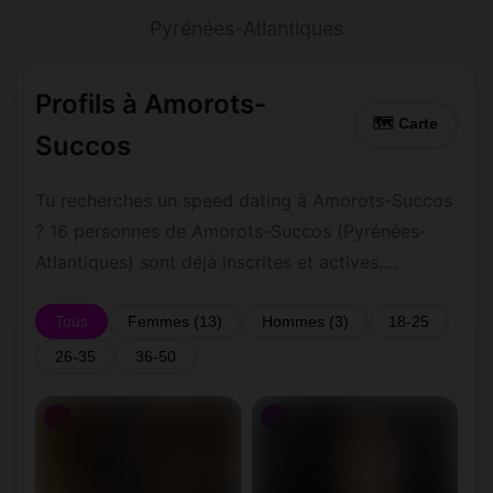
Pyrénées-Atlantiques
Profils à Amorots-
🗺 Carte
Succos
Tu recherches un speed dating à Amorots-Succos
? 16 personnes de Amorots-Succos (Pyrénées-
Atlantiques) sont déjà inscrites et actives.
Inscription gratuite et rapide pour commencer à
tchatter avec les membres de Amorots-Succos.
Tous
Femmes (13)
Hommes (3)
18-25
26-35
36-50
♀
♀