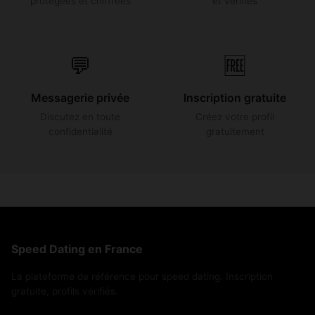
protégées et chiffrées
et vérifiés
💬
🆓
Messagerie privée
Inscription gratuite
Discutez en toute
Créez votre profil
confidentialité
gratuitement
Speed Dating en France
La plateforme de référence pour speed dating. Inscription
gratuite, profils vérifiés.