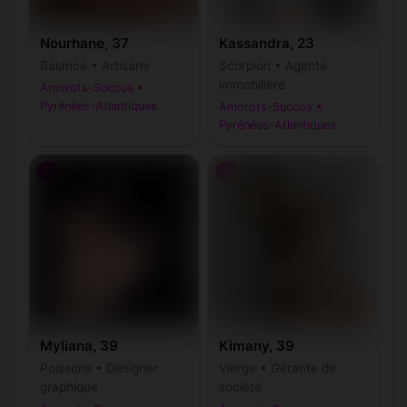
Nourhane, 37
Kassandra, 23
Balance • Artisane
Scorpion • Agente
immobilière
Amorots-Succos •
Pyrénées-Atlantiques
Amorots-Succos •
Pyrénées-Atlantiques
♀
♀
Myliana, 39
Kimany, 39
Poissons • Designer
Vierge • Gérante de
graphique
société