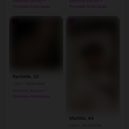
Amorots-Succos •
Amorots-Succos •
Pyrénées-Atlantiques
Pyrénées-Atlantiques
♀
♂
Rachelle, 33
Lion • Vétérinaire
Amorots-Succos •
Pyrénées-Atlantiques
Matthis, 44
Lion • Architecte