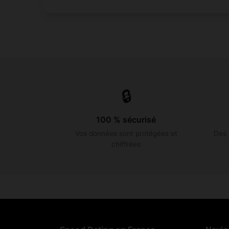
🔒
100 % sécurisé
Vos données sont protégées et
Des 
chiffrées