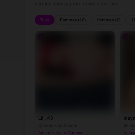
vérifiés, messagerie privée sécurisée.
Tous
Femmes (10)
Hommes (2)
1
♀
♀
Lili, 43
Inaya
Cancer • Architecte
Bélie
Ambax • Haute-Garonne
Ambax