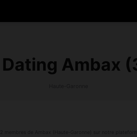
 Dating Ambax (
Haute-Garonne
12 membres de Ambax (Haute-Garonne) sur notre plateforme. 