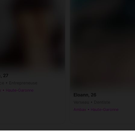
, 27
ce • Entrepreneuse
 • Haute-Garonne
Eloann, 26
Verseau • Dentiste
Ambax • Haute-Garonne