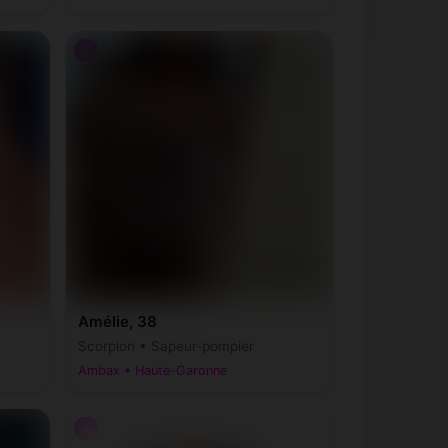
♀
Amélie, 38
Scorpion • Sapeur-pompier
Ambax • Haute-Garonne
♂