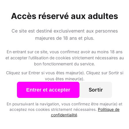
Accès réservé aux adultes
Speed Dating à Ambax
Ce site est destiné exclusivement aux personnes
majeures de 18 ans et plus.
Rejoins les membres de Ambax et des alentours !
En entrant sur ce site, vous confirmez avoir au moins 18 ans
et accepter l'utilisation de cookies strictement nécessaires au
S'inscrire gratuitement
bon fonctionnement du service.
Cliquez sur Entrer si vous êtes majeur(e). Cliquez sur Sortir si
vous êtes mineur(e).
Sortir
Entrer et accepter
En poursuivant la navigation, vous confirmez être majeur(e) et
Météo
acceptez nos cookies strictement nécessaires.
Politique de
confidentialité
.