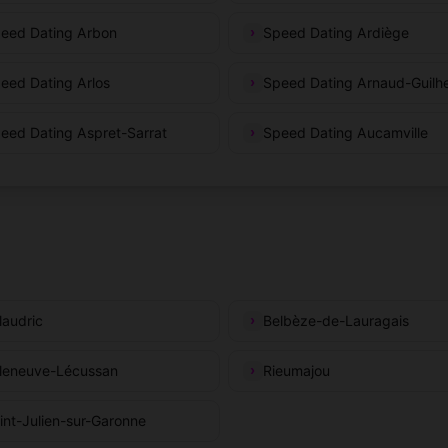
eed Dating Arbon
Speed Dating Ardiège
eed Dating Arlos
Speed Dating Arnaud-Guil
eed Dating Aspret-Sarrat
Speed Dating Aucamville
llaudric
Belbèze-de-Lauragais
lleneuve-Lécussan
Rieumajou
int-Julien-sur-Garonne