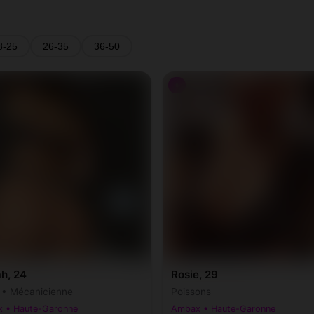
8-25
26-35
36-50
♀
h, 24
Rosie, 29
r • Mécanicienne
Poissons
 • Haute-Garonne
Ambax • Haute-Garonne