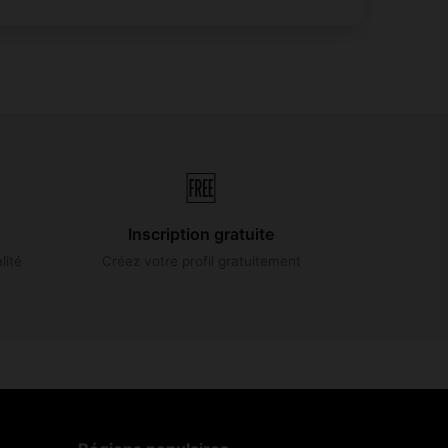
🆓
Inscription gratuite
lité
Créez votre profil gratuitement