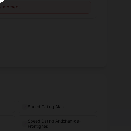
le moment.
Speed Dating Alan
Speed Dating Antichan-de-
Frontignes