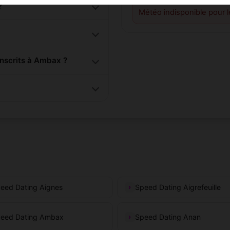
?
Météo indisponible pour 
nscrits à Ambax ?
eed Dating Aignes
Speed Dating Aigrefeuille
eed Dating Ambax
Speed Dating Anan