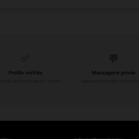
✅
💬
Profils vérifiés
Messagerie privée
profils authentiques et vérifiés
Discutez en toute confidentia