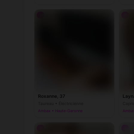
♀
♀
Roxanne, 37
Layn
Taureau • Électricienne
Capri
Ambax • Haute-Garonne
Ambax
♀
♀