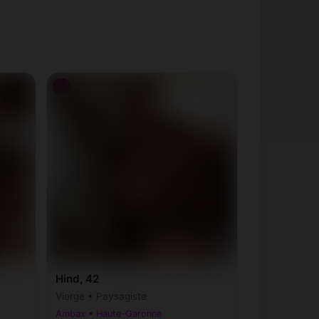
♀
Hind, 42
Vierge • Paysagiste
Ambax • Haute-Garonne