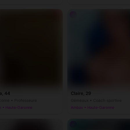
♀
a, 44
Claire, 29
corne • Professeure
Gémeaux • Coach sportive
 • Haute-Garonne
Ambax • Haute-Garonne
♂