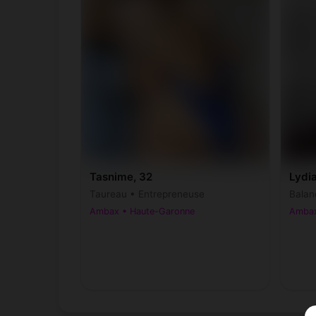
Tasnime, 32
Lydia
Taureau • Entrepreneuse
Balan
Ambax • Haute-Garonne
Ambax