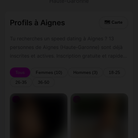
Haute-Garonne
Profils à Aignes
🗺 Carte
Tu recherches un speed dating à Aignes ? 13
personnes de Aignes (Haute-Garonne) sont déjà
inscrites et actives. Inscription gratuite et rapide
pour commencer à tchatter avec les membres de
Aignes.
Tous
Femmes (10)
Hommes (3)
18-25
26-35
36-50
♀
♀