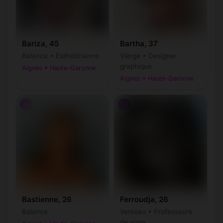
Bariza, 45
Bartha, 37
Balance • Esthéticienne
Vierge • Designer
graphique
Aignes • Haute-Garonne
Aignes • Haute-Garonne
♀
♀
Bastienne, 26
Ferroudja, 26
Balance
Verseau • Professeure
de yoga