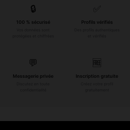
🔒
✅
100 % sécurisé
Profils vérifiés
Vos données sont
Des profils authentiques
protégées et chiffrées
et vérifiés
💬
🆓
Messagerie privée
Inscription gratuite
Discutez en toute
Créez votre profil
confidentialité
gratuitement