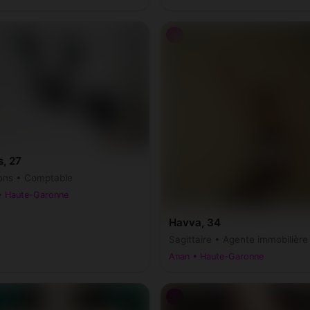
♀
s, 27
ons • Comptable
• Haute-Garonne
Havva, 34
Sagittaire • Agente immobilière
Anan • Haute-Garonne
♀