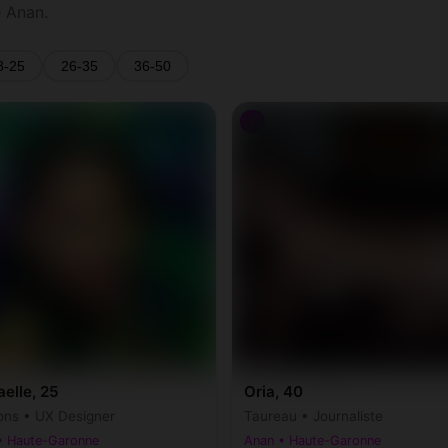
 Anan.
8-25
26-35
36-50
♀
elle, 25
Oria, 40
ons • UX Designer
Taureau • Journaliste
• Haute-Garonne
Anan • Haute-Garonne