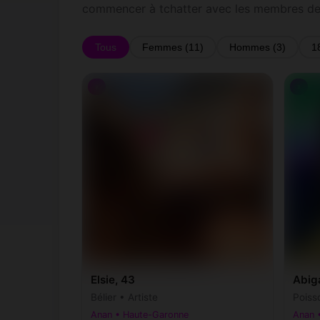
commencer à tchatter avec les membres de
Tous
Femmes (11)
Hommes (3)
1
♀
♀
Elsie, 43
Abiga
Bélier • Artiste
Poiss
Anan • Haute-Garonne
Anan 