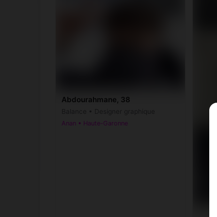
Abdourahmane, 38
Balance • Designer graphique
Anan • Haute-Garonne