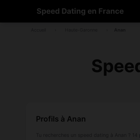
Speed Dating en France
Accueil
›
Haute-Garonne
›
Anan
Speed
Profils à Anan
Tu recherches un speed dating à Anan ? 14 p