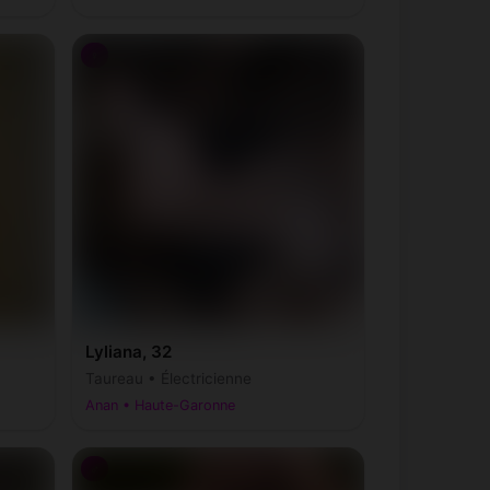
♀
Lyliana, 32
Taureau • Électricienne
Anan • Haute-Garonne
♂