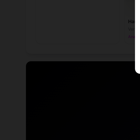
Harol
Verse
Anan 