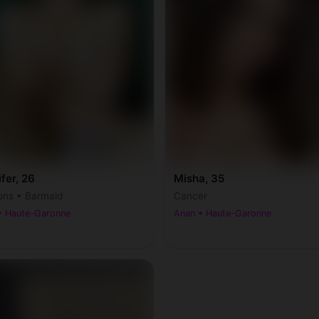
fer, 26
Misha, 35
ons • Barmaid
Cancer
• Haute-Garonne
Anan • Haute-Garonne