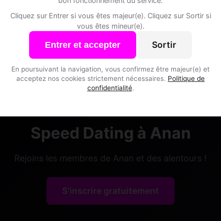
bon fonctionnement du service.
Cliquez sur Entrer si vous êtes majeur(e). Cliquez sur Sortir si
vous êtes mineur(e).
d, 32
Sortir
Entrer et accepter
au • Entrepreneur
• Haute-Garonne
En poursuivant la navigation, vous confirmez être majeur(e) et
acceptez nos cookies strictement nécessaires.
Politique de
confidentialité
.
Speed Dating à Anan
Rejoins les membres de Anan et des alentours !
S'inscrire gratuitement