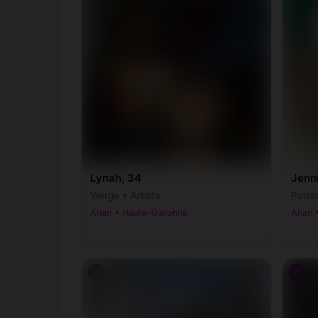
Lynah, 34
Jenni
Vierge • Artiste
Poiss
Anan • Haute-Garonne
Anan 
♂
♂