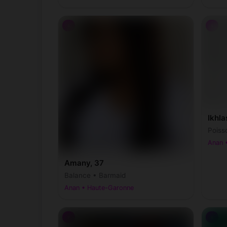
♀
♀
Ikhla
Poiss
Anan 
Amany, 37
Balance • Barmaid
Anan • Haute-Garonne
♀
♀