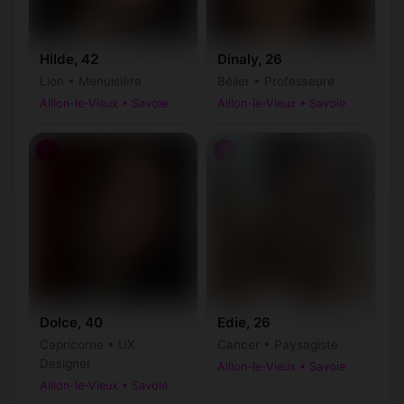
Hilde, 42
Dinaly, 26
Lion • Menuisière
Bélier • Professeure
Aillon-le-Vieux • Savoie
Aillon-le-Vieux • Savoie
♀
♀
Dolce, 40
Edie, 26
Capricorne • UX
Cancer • Paysagiste
Designer
Aillon-le-Vieux • Savoie
Aillon-le-Vieux • Savoie