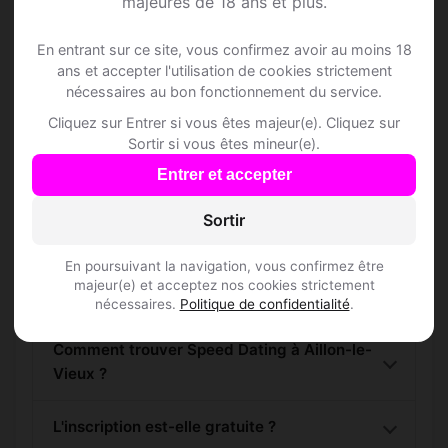
majeures de 18 ans et plus.
Rejoins les membres de Aillon-le-Vieux et
En entrant sur ce site, vous confirmez avoir au moins 18
des alentours !
ans et accepter l'utilisation de cookies strictement
nécessaires au bon fonctionnement du service.
S'inscrire gratuitement
Cliquez sur Entrer si vous êtes majeur(e). Cliquez sur
Sortir si vous êtes mineur(e).
Entrer et accepter
Sortir
Questions fréquentes
En poursuivant la navigation, vous confirmez être
majeur(e) et acceptez nos cookies strictement
nécessaires.
Politique de confidentialité
.
Comment trouver Speed Dating à Aillon-le-
Vieux ?
L'inscription est-elle gratuite ?