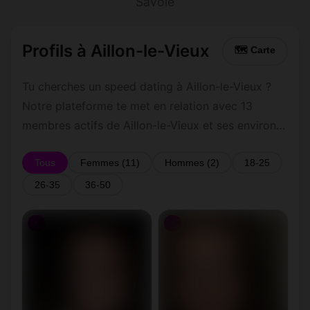
Savoie
Profils à Aillon-le-Vieux
🗺 Carte
Tu cherches un speed dating à Aillon-le-Vieux ?
Notre plateforme te met en relation avec 13
membres actifs de Aillon-le-Vieux et ses environs
dans le Savoie. Inscris-toi gratuitement pour
contacter les membres de Aillon-le-Vieux et les
Tous
Femmes (11)
Hommes (2)
18-25
alentours.
26-35
36-50
♀
♀