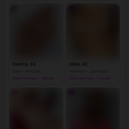
♀
♀
Elektra, 33
Elide, 42
Lion • Avocate
Verseau • Journaliste
Aillon-le-Vieux • Savoie
Aillon-le-Vieux • Savoie
♀
♀