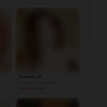
♀
Charlesia, 30
Poissons • Entrepreneuse
Allondaz • Savoie
♀