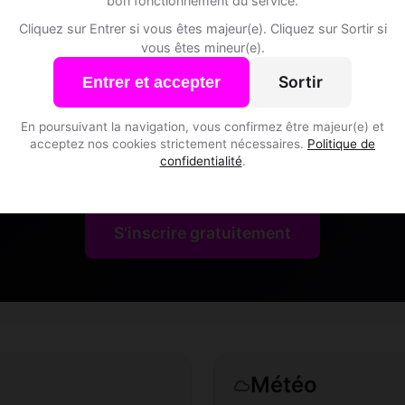
bon fonctionnement du service.
Cliquez sur Entrer si vous êtes majeur(e). Cliquez sur Sortir si
vous êtes mineur(e).
Sortir
Entrer et accepter
Speed Dating à Allondaz
En poursuivant la navigation, vous confirmez être majeur(e) et
acceptez nos cookies strictement nécessaires.
Politique de
confidentialité
.
Rejoins les membres de Allondaz et des alentours !
S'inscrire gratuitement
Météo