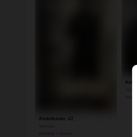
Kali,
Verse
Allond
Abdelkader, 42
Verseau
Allondaz • Savoie