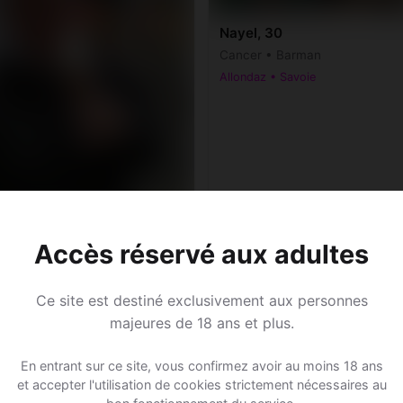
Nayel, 30
Cancer • Barman
Allondaz • Savoie
 27
Accès réservé aux adultes
au • Avocat
az • Savoie
Ce site est destiné exclusivement aux personnes
majeures de 18 ans et plus.
En entrant sur ce site, vous confirmez avoir au moins 18 ans
et accepter l'utilisation de cookies strictement nécessaires au