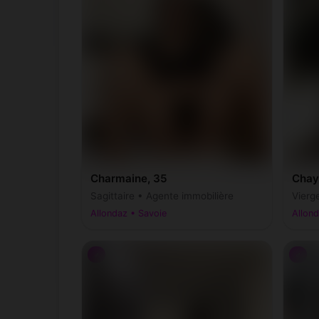
Charmaine, 35
Chay
Sagittaire • Agente immobilière
Vierg
Allondaz • Savoie
Allond
♂
♂