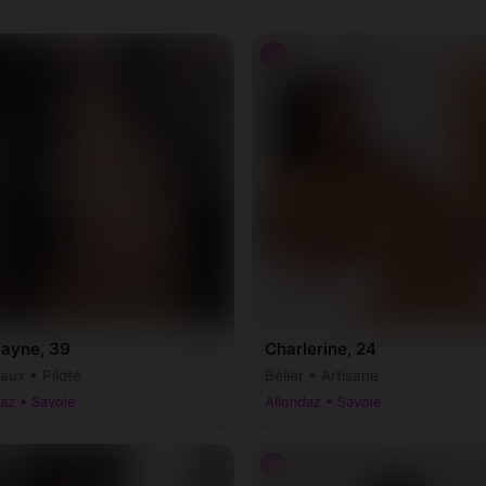
♀
layne, 39
Charlerine, 24
ux • Pilote
Bélier • Artisane
az • Savoie
Allondaz • Savoie
♀