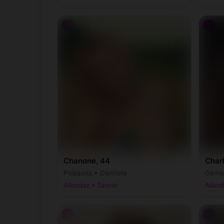
♀
♀
Chanone, 44
Char
Poissons • Dentiste
Gémea
Allondaz • Savoie
Allond
♀
♀