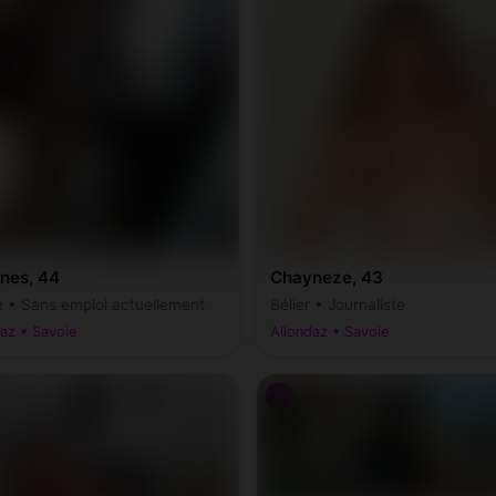
nes, 44
Chayneze, 43
e • Sans emploi actuellement
Bélier • Journaliste
az • Savoie
Allondaz • Savoie
♂