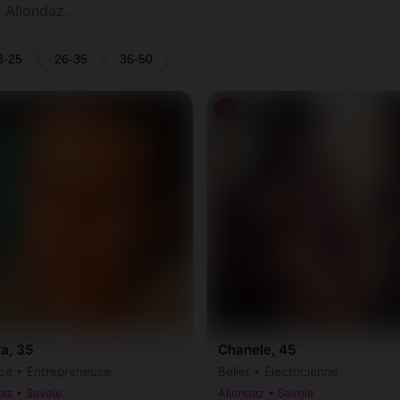
 Allondaz.
8-25
26-35
36-50
♀
a, 35
Chanele, 45
ce • Entrepreneuse
Bélier • Électricienne
az • Savoie
Allondaz • Savoie