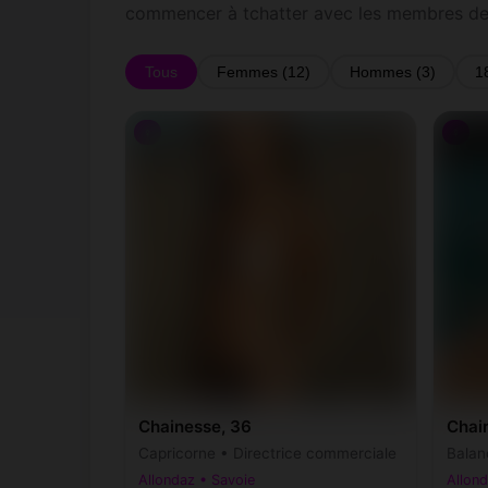
commencer à tchatter avec les membres de
Tous
Femmes (12)
Hommes (3)
1
♀
♀
Chainesse, 36
Chair
Capricorne • Directrice commerciale
Balan
Allondaz • Savoie
Allond