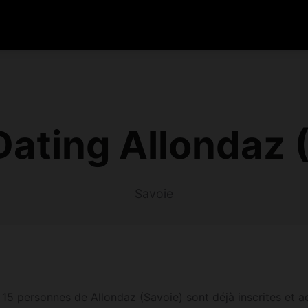
Dating Allondaz 
Savoie
5 personnes de Allondaz (Savoie) sont déjà inscrites et act