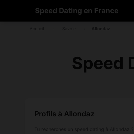
Speed Dating en France
Accueil
›
Savoie
›
Allondaz
Speed 
Profils à Allondaz
Tu recherches un speed dating à Allondaz ? 1