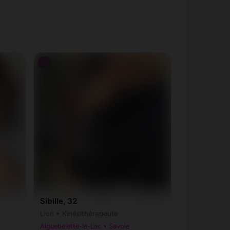
♀
Sibille, 32
Lion • Kinésithérapeute
Aiguebelette-le-Lac • Savoie