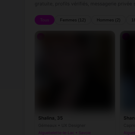
gratuite, profils vérifiés, messagerie privée 
Tous
Femmes (12)
Hommes (2)
1
♀
♀
Shalina, 35
Shan
Gémeaux • UX Designer
Capri
Aiguebelette-le-Lac • Savoie
Aigueb