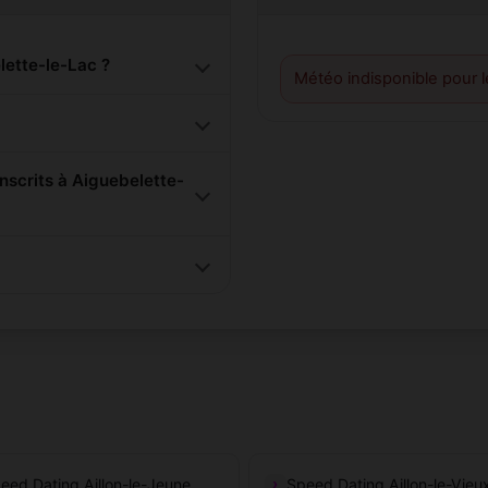
ette-le-Lac ?
Météo indisponible pour 
scrits à Aiguebelette-
eed Dating Aillon-le-Jeune
Speed Dating Aillon-le-Vieu