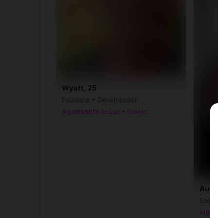
Wyatt, 25
Poissons • Développeur
Aiguebelette-le-Lac • Savoie
Aurèl
Sagitt
Aigueb