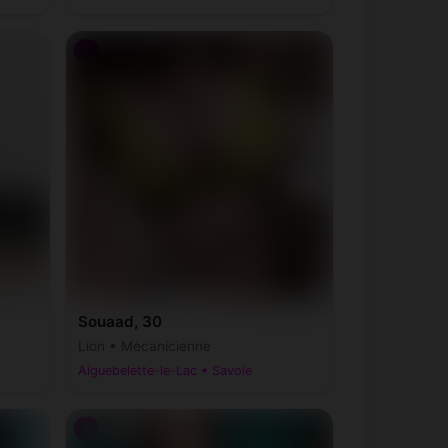
♀
Souaad, 30
Lion • Mécanicienne
Aiguebelette-le-Lac • Savoie
♀