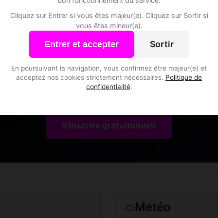
bon fonctionnement du service.
Cliquez sur Entrer si vous êtes majeur(e). Cliquez sur Sortir si
vous êtes mineur(e).
Sortir
Entrer et accepter
ed Dating à Aiguebelette-le
En poursuivant la navigation, vous confirmez être majeur(e) et
acceptez nos cookies strictement nécessaires.
Politique de
confidentialité
.
oins les membres de Aiguebelette-le-Lac et des alentou
S'inscrire gratuitement
Météo