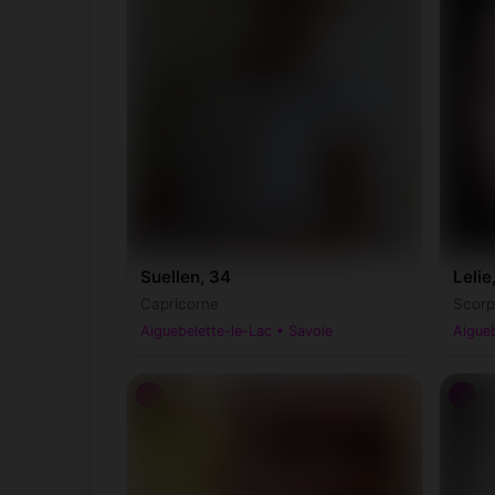
Suellen, 34
Lelie
Capricorne
Scorp
Aiguebelette-le-Lac • Savoie
Aigueb
♂
♂