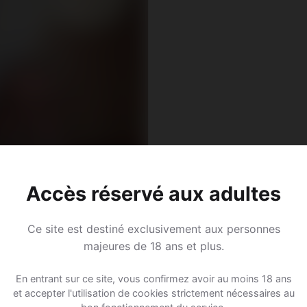
Accès réservé aux adultes
Ce site est destiné exclusivement aux personnes
majeures de 18 ans et plus.
e, 34
En entrant sur ce site, vous confirmez avoir au moins 18 ans
aire • Influenceur
et accepter l'utilisation de cookies strictement nécessaires au
elette-le-Lac • Savoie