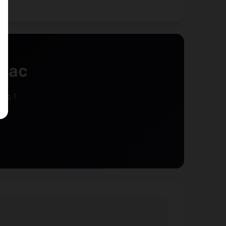
-Lac
rs !