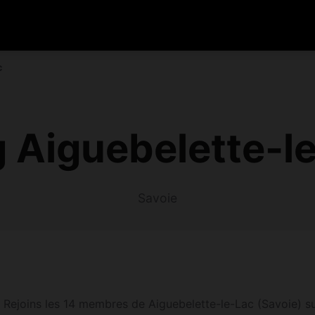
c
 Aiguebelette-l
Savoie
 Rejoins les 14 membres de Aiguebelette-le-Lac (Savoie) su