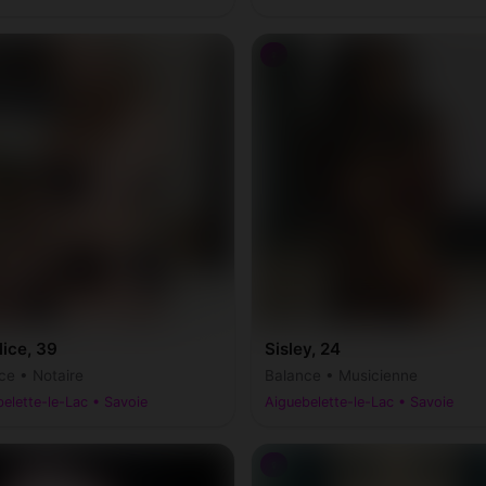
♀
ice, 39
Sisley, 24
ce • Notaire
Balance • Musicienne
elette-le-Lac • Savoie
Aiguebelette-le-Lac • Savoie
♀