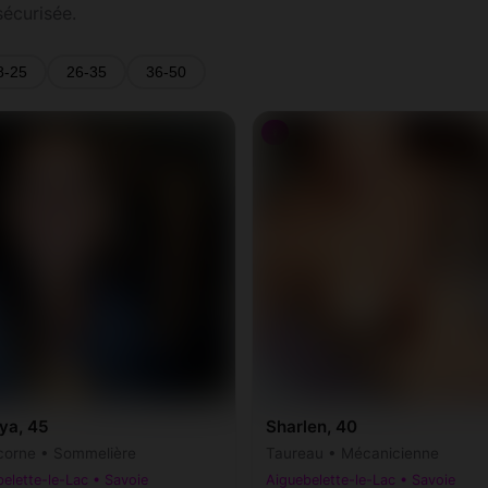
sécurisée.
8-25
26-35
36-50
♀
ya, 45
Sharlen, 40
corne • Sommelière
Taureau • Mécanicienne
elette-le-Lac • Savoie
Aiguebelette-le-Lac • Savoie