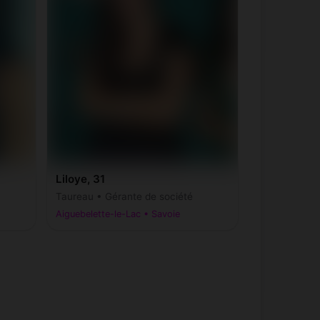
Liloye, 31
Taureau • Gérante de société
Aiguebelette-le-Lac • Savoie