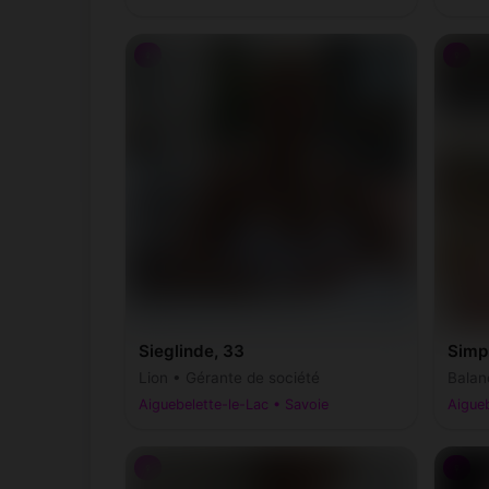
♀
♀
Sieglinde, 33
Simpl
Lion • Gérante de société
Balan
Aiguebelette-le-Lac • Savoie
Aigueb
♀
♀