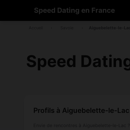
Speed Dating en France
Accueil
›
Savoie
›
Aiguebelette-le-La
Speed Dating
Profils à Aiguebelette-le-Lac
Envie de rencontres à Aiguebelette-le-Lac ?