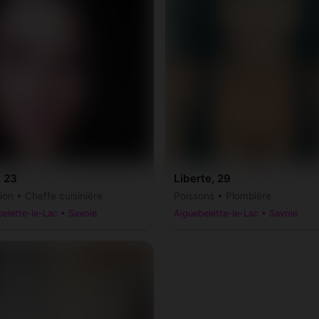
, 23
Liberte, 29
ion • Cheffe cuisinière
Poissons • Plombière
elette-le-Lac • Savoie
Aiguebelette-le-Lac • Savoie