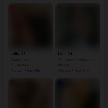
♀
♀
Lidie, 25
Lien, 24
Capricorne •
Gémeaux • Professeure
Entrepreneuse
de yoga
Altenach • Haut-Rhin
Altenach • Haut-Rhin
♀
♀