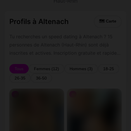
Haut-Rhin
Profils à Altenach
🗺 Carte
Tu recherches un speed dating à Altenach ? 15
personnes de Altenach (Haut-Rhin) sont déjà
inscrites et actives. Inscription gratuite et rapide
pour commencer à tchatter avec les membres de
Altenach.
Tous
Femmes (12)
Hommes (3)
18-25
26-35
36-50
♀
♀