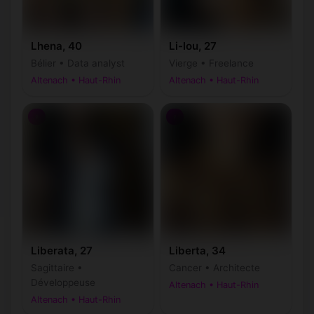
Lhena, 40
Li-lou, 27
Bélier • Data analyst
Vierge • Freelance
Altenach • Haut-Rhin
Altenach • Haut-Rhin
♀
♀
Liberata, 27
Liberta, 34
Sagittaire •
Cancer • Architecte
Développeuse
Altenach • Haut-Rhin
Altenach • Haut-Rhin