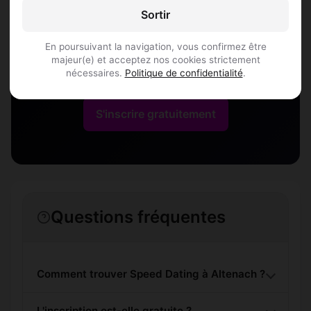
Altenach
Sortir
En poursuivant la navigation, vous confirmez être
Rejoins les membres de Altenach et des
majeur(e) et acceptez nos cookies strictement
alentours !
nécessaires.
Politique de confidentialité
.
S'inscrire gratuitement
Questions fréquentes
Comment trouver Speed Dating à Altenach ?
L'inscription est-elle gratuite ?