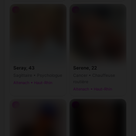
♀
♀
Seray, 43
Serene, 22
Sagittaire • Psychologue
Cancer • Chauffeuse
routière
Altenach • Haut-Rhin
Altenach • Haut-Rhin
♂
♂