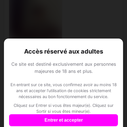
Accès réservé aux adultes
Ce site est destiné exclusivement aux personnes
Raoul, 31
majeures de 18 ans et plus.
Balance • Architecte
Altenach • Haut-Rhin
En entrant sur ce site, vous confirmez avoir au moins 18
ans et accepter l'utilisation de cookies strictement
nécessaires au bon fonctionnement du service.
Cliquez sur Entrer si vous êtes majeur(e). Cliquez sur
Sortir si vous êtes mineur(e).
Speed Dating à
Entrer et accepter