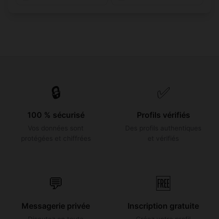
🔒
✅
100 % sécurisé
Profils vérifiés
Vos données sont
Des profils authentiques
protégées et chiffrées
et vérifiés
💬
🆓
Messagerie privée
Inscription gratuite
Discutez en toute
Créez votre profil