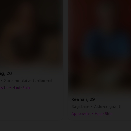
ïg, 26
r • Sans emploi actuellement
wihr • Haut-Rhin
Keenan, 29
Sagittaire • Aide-soignant
Appenwihr • Haut-Rhin