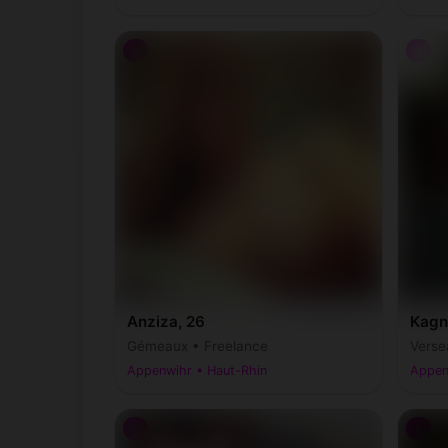
♀
♀
Anziza, 26
Kagn
Gémeaux • Freelance
Verse
Appenwihr • Haut-Rhin
Appen
♀
♀