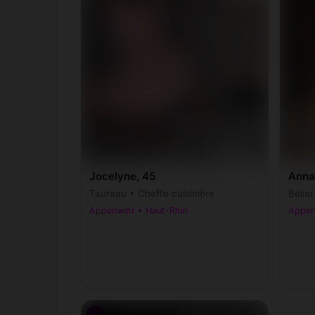
Jocelyne, 45
Anna
Taureau • Cheffe cuisinière
Bélie
Appenwihr • Haut-Rhin
Appen
♂