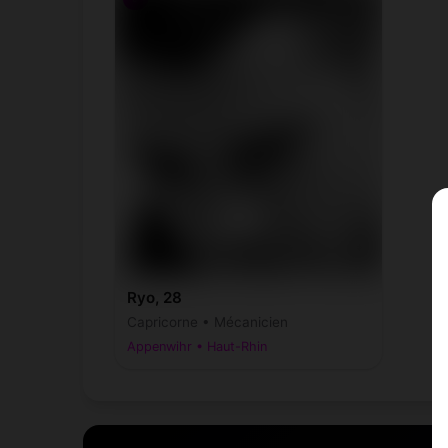
Ryo, 28
Capricorne • Mécanicien
Appenwihr • Haut-Rhin