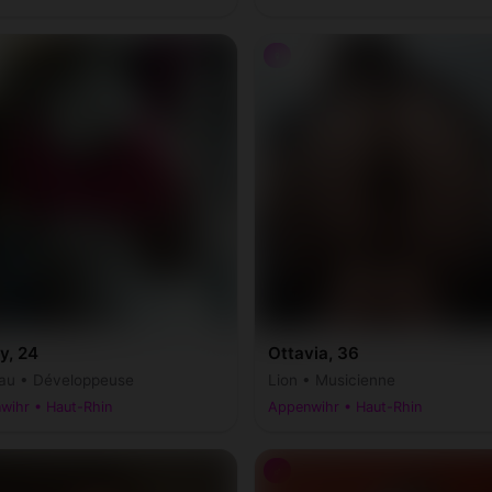
♀
y, 24
Ottavia, 36
au • Développeuse
Lion • Musicienne
wihr • Haut-Rhin
Appenwihr • Haut-Rhin
♂