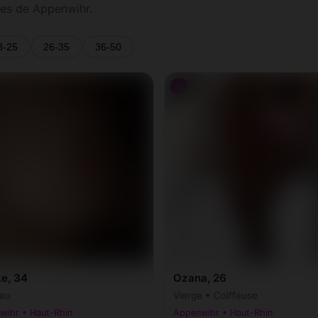
es de Appenwihr.
8-25
26-35
36-50
♀
ke, 34
Ozana, 26
au
Vierge • Coiffeuse
wihr • Haut-Rhin
Appenwihr • Haut-Rhin