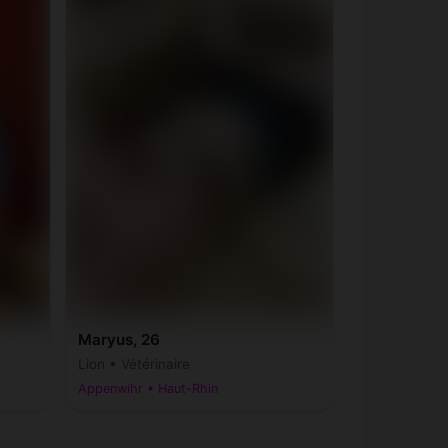
Maryus, 26
Lion • Vétérinaire
Appenwihr • Haut-Rhin