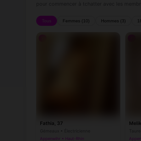
pour commencer à tchatter avec les membr
Tous
Femmes (10)
Hommes (3)
1
♀
♀
Fathia, 37
Meli
Gémeaux • Électricienne
Taure
Appenwihr • Haut-Rhin
Appen