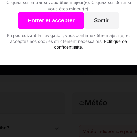
Cliquez sur Entrer si vous êtes majeur(e). Cliquez sur Sortir si
vous êtes mineur(e).
Speed Dating à Appenwihr
Sortir
Entrer et accepter
Rejoins les membres de Appenwihr et des alentours !
En poursuivant la navigation, vous confirmez être majeur(e) et
acceptez nos cookies strictement nécessaires.
Politique de
confidentialité
.
S'inscrire gratuitement
Météo
hr ?
Météo indisponible pour 