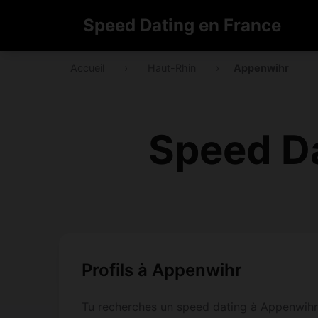
Speed Dating en France
Accueil
›
Haut-Rhin
›
Appenwihr
Speed D
Profils à Appenwihr
Tu recherches un speed dating à Appenwihr ?