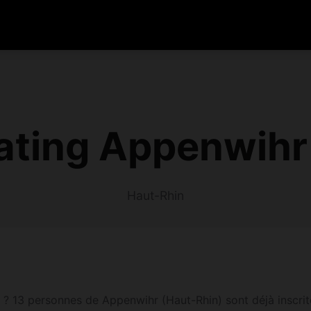
ating Appenwihr
Haut-Rhin
 13 personnes de Appenwihr (Haut-Rhin) sont déjà inscrites 