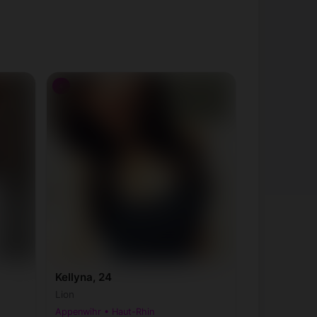
♀
Kellyna, 24
Lion
Appenwihr • Haut-Rhin