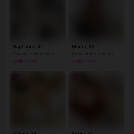
Baptistine, 41
Maera, 33
Verseau • Vétérinaire
Capricorne • Avocate
Anzin • Nord
Anzin • Nord
♀
♀
Winnie, 34
Kathy, 42