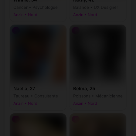
Cancer • Psychologue
Balance • UX Designer
Anzin • Nord
Anzin • Nord
♀
♀
Naella, 27
Belma, 25
Taureau • Consultante
Poissons • Mécanicienne
Anzin • Nord
Anzin • Nord
♀
♀