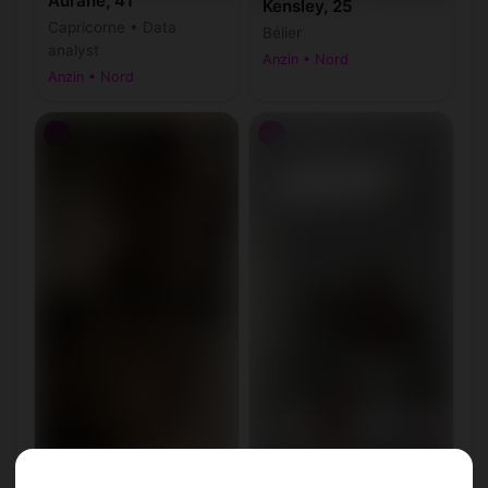
Aurane, 41
Kensley, 25
Capricorne • Data
Bélier
analyst
Anzin • Nord
Anzin • Nord
♂
♂