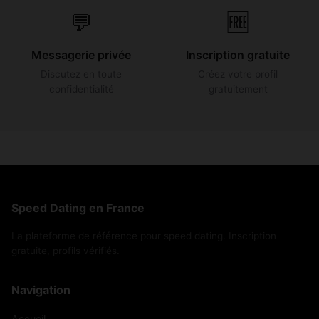
💬
🆓
Messagerie privée
Inscription gratuite
Discutez en toute
Créez votre profil
confidentialité
gratuitement
Speed Dating en France
La plateforme de référence pour speed dating. Inscription
gratuite, profils vérifiés.
Navigation
Accueil