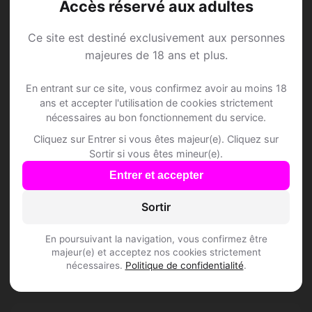
Accès réservé aux adultes
Namory, 29
Madani, 42
Sagittaire • Avocat
Taureau • Artisan
Ce site est destiné exclusivement aux personnes
Anzin • Nord
Anzin • Nord
majeures de 18 ans et plus.
En entrant sur ce site, vous confirmez avoir au moins 18
ans et accepter l'utilisation de cookies strictement
nécessaires au bon fonctionnement du service.
Speed Dating à Anzin
Cliquez sur Entrer si vous êtes majeur(e). Cliquez sur
Sortir si vous êtes mineur(e).
Rejoins les membres de Anzin et des
Entrer et accepter
alentours !
Sortir
S'inscrire gratuitement
En poursuivant la navigation, vous confirmez être
majeur(e) et acceptez nos cookies strictement
nécessaires.
Politique de confidentialité
.