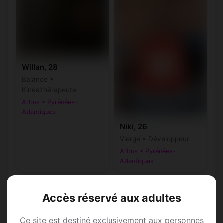
Willan, 28
Balance •
Kinésithérapeute
Arbus • Pyrénées-
Atlantiques
Niki, 26
Vierge • Développeur
Arbus • Pyrénées-
Atlantiques
Accès réservé aux adultes
Ce site est destiné exclusivement aux personnes