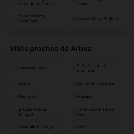
Amendeuix-Oneix
Succos
Speed Dating
Speed Dating Andoins
AnceFéas
Villes proches de Arbus
Piets-Plasence-
Casteide-Doat
Moustrou
Lescar
Beyrie-sur-Joyeuse
Narcastet
Maslacq
Bruges-Capbis-
Saint-Jean-Pied-de-
Mifaget
Port
Osserain-Rivareyte
Bidos