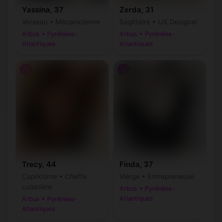
Yassina, 37
Zerda, 31
Verseau • Mécanicienne
Sagittaire • UX Designer
Arbus • Pyrénées-
Arbus • Pyrénées-
Atlantiques
Atlantiques
♀
♀
Trecy, 44
Finda, 37
Capricorne • Cheffe
Vierge • Entrepreneuse
cuisinière
Arbus • Pyrénées-
Atlantiques
Arbus • Pyrénées-
Atlantiques