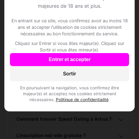
Speed Dating à Arbus
majeures de 18 ans et plus.
Rejoins les membres de Arbus et des
En entrant sur ce site, vous confirmez avoir au moins 18
ans et accepter l'utilisation de cookies strictement
alentours !
nécessaires au bon fonctionnement du service.
Cliquez sur Entrer si vous êtes majeur(e). Cliquez sur
S'inscrire gratuitement
Sortir si vous êtes mineur(e).
Entrer et accepter
Sortir
En poursuivant la navigation, vous confirmez être
Questions fréquentes
majeur(e) et acceptez nos cookies strictement
nécessaires.
Politique de confidentialité
.
Comment trouver Speed Dating à Arbus ?
L'inscription est-elle gratuite ?