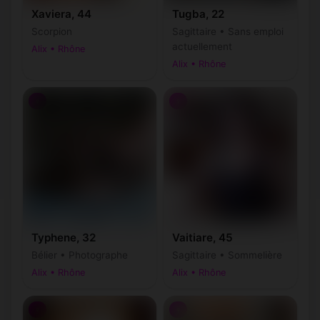
Xaviera, 44
Tugba, 22
Scorpion
Sagittaire • Sans emploi
actuellement
Alix • Rhône
Alix • Rhône
♀
♀
Typhene, 32
Vaitiare, 45
Bélier • Photographe
Sagittaire • Sommelière
Alix • Rhône
Alix • Rhône
♀
♀