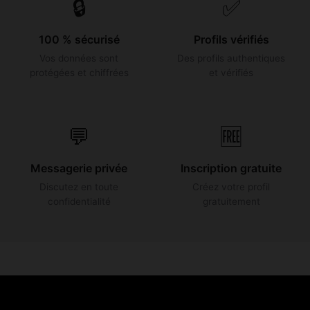
🔒
✅
100 % sécurisé
Profils vérifiés
Vos données sont
Des profils authentiques
protégées et chiffrées
et vérifiés
💬
🆓
Messagerie privée
Inscription gratuite
Discutez en toute
Créez votre profil
confidentialité
gratuitement