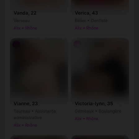
Vanda, 22
Verica, 43
Verseau
Bélier • Dentiste
Alix • Rhône
Alix • Rhône
♀
♀
Vianne, 23
Victoria-lynn, 35
Taureau • Assistante
Gémeaux • Boulangère
administrative
Alix • Rhône
Alix • Rhône