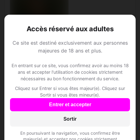
Accès réservé aux adultes
Ce site est destiné exclusivement aux personnes
majeures de 18 ans et plus.
Eliam, 24
Vierge • Opticien
En entrant sur ce site, vous confirmez avoir au moins 18
Alix • Rhône
ans et accepter l'utilisation de cookies strictement
nécessaires au bon fonctionnement du service.
Cliquez sur Entrer si vous êtes majeur(e). Cliquez sur
Sortir si vous êtes mineur(e).
Entrer et accepter
Speed Dating à Alix
Sortir
Rejoins les membres de Alix et des
En poursuivant la navigation, vous confirmez être
alentours !
majeur(e) et acceptez nos cookies strictement