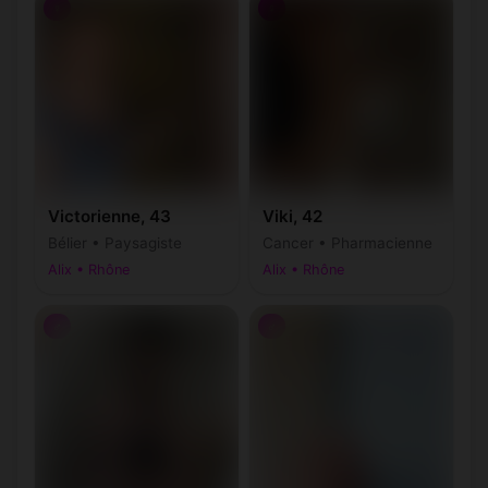
♀
♀
Victorienne, 43
Viki, 42
Bélier • Paysagiste
Cancer • Pharmacienne
Alix • Rhône
Alix • Rhône
♂
♂