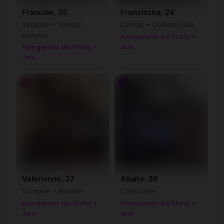
Francille, 35
Franciszka, 24
Scorpion • Sapeur-
Cancer • Commerciale
pompier
Abergement-lès-Thésy •
Jura
Abergement-lès-Thésy •
Jura
♀
♀
Valerienne, 37
Aisata, 36
Scorpion • Notaire
Capricorne
Abergement-lès-Thésy •
Abergement-lès-Thésy •
Jura
Jura