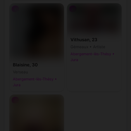
♀
♂
Vithusan, 23
Gémeaux • Artiste
Abergement-lès-Thésy •
Jura
Blaisine, 30
Verseau
Abergement-lès-Thésy •
Jura
♂