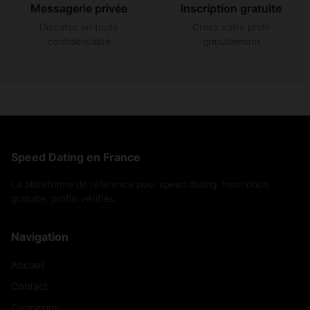
Messagerie privée
Inscription gratuite
Discutez en toute
Créez votre profil
confidentialité
gratuitement
Speed Dating en France
La plateforme de référence pour speed dating. Inscription
gratuite, profils vérifiés.
Navigation
Accueil
Contact
Connexion