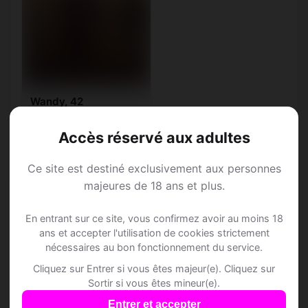
Wandy, 42
Capricorne • Sans
emploi actuellement
Accès réservé aux adultes
Abergement-lès-Thésy •
Jura
Ce site est destiné exclusivement aux personnes
majeures de 18 ans et plus.
En entrant sur ce site, vous confirmez avoir au moins 18
ans et accepter l'utilisation de cookies strictement
nécessaires au bon fonctionnement du service.
Speed Dating à
Cliquez sur Entrer si vous êtes majeur(e). Cliquez sur
Sortir si vous êtes mineur(e).
Abergement-lès-
Entrer et accepter