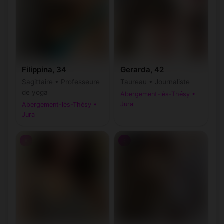
Filippina, 34
Gerarda, 42
Sagittaire • Professeure
Taureau • Journaliste
de yoga
Abergement-lès-Thésy •
Jura
Abergement-lès-Thésy •
Jura
♀
♀