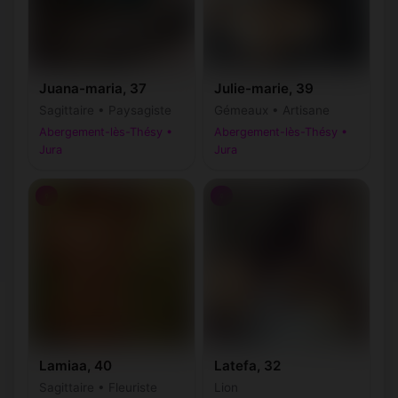
Juana-maria, 37
Julie-marie, 39
Sagittaire • Paysagiste
Gémeaux • Artisane
Abergement-lès-Thésy •
Abergement-lès-Thésy •
Jura
Jura
♀
♀
Lamiaa, 40
Latefa, 32
Sagittaire • Fleuriste
Lion