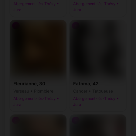
Abergement-lès-Thésy •
Abergement-lès-Thésy •
Jura
Jura
♀
♀
Fleurianne, 30
Fatoma, 42
Verseau • Plombière
Cancer • Tatoueuse
Abergement-lès-Thésy •
Abergement-lès-Thésy •
Jura
Jura
♀
♀