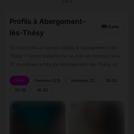
Jura
Profils à Abergement-
🗺 Carte
lès-Thésy
Tu cherches un speed dating à Abergement-lès-
Thésy ? Notre plateforme te met en relation avec
15 membres actifs de Abergement-lès-Thésy et
ses environs dans le Jura. Inscris-toi gratuitement
pour contacter les membres de Abergement-lès-
Tous
Femmes (13)
Hommes (2)
18-25
Thésy et les alentours.
26-35
36-50
♀
♀