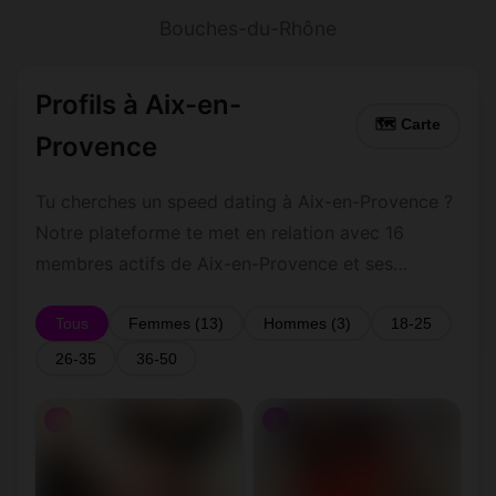
Bouches-du-Rhône
Profils à Aix-en-
🗺 Carte
Provence
Tu cherches un speed dating à Aix-en-Provence ?
Notre plateforme te met en relation avec 16
membres actifs de Aix-en-Provence et ses
environs dans le Bouches-du-Rhône. Inscris-toi
gratuitement pour contacter les membres de Aix-
Tous
Femmes (13)
Hommes (3)
18-25
en-Provence et les alentours.
26-35
36-50
♀
♀