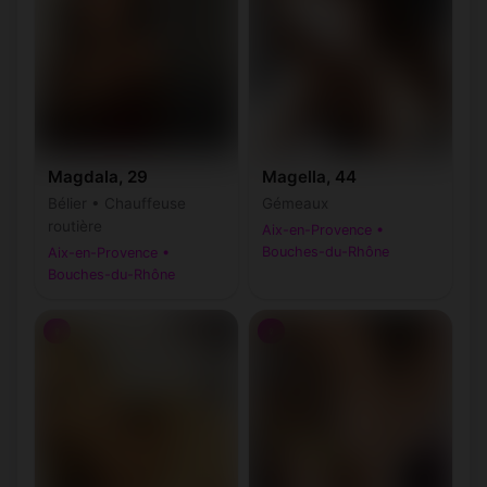
Magdala, 29
Magella, 44
Bélier • Chauffeuse
Gémeaux
routière
Aix-en-Provence •
Bouches-du-Rhône
Aix-en-Provence •
Bouches-du-Rhône
♀
♀