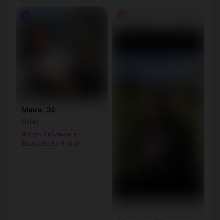
♀
♂
Maire, 30
Bélier
Aix-en-Provence •
Bouches-du-Rhône