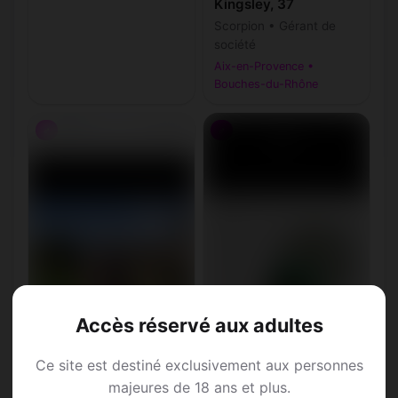
Kingsley, 37
Scorpion • Gérant de
société
Aix-en-Provence •
Bouches-du-Rhône
♂
♂
Accès réservé aux adultes
Ce site est destiné exclusivement aux personnes
majeures de 18 ans et plus.