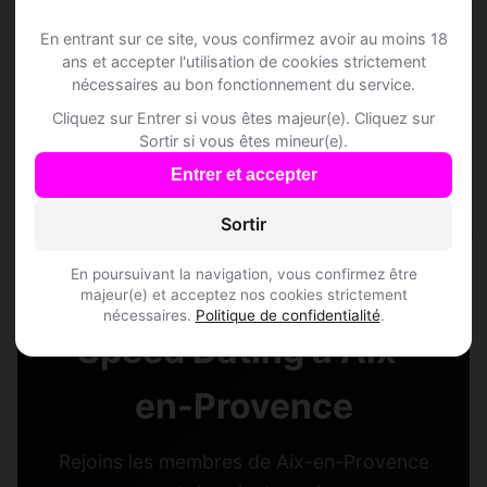
En entrant sur ce site, vous confirmez avoir au moins 18
ans et accepter l'utilisation de cookies strictement
nécessaires au bon fonctionnement du service.
Cliquez sur Entrer si vous êtes majeur(e). Cliquez sur
Orso, 23
André, 31
Sortir si vous êtes mineur(e).
Gémeaux • Vendeur
Gémeaux • Fleuriste
Entrer et accepter
Aix-en-Provence •
Aix-en-Provence •
Bouches-du-Rhône
Bouches-du-Rhône
Sortir
En poursuivant la navigation, vous confirmez être
majeur(e) et acceptez nos cookies strictement
nécessaires.
Politique de confidentialité
.
Speed Dating à Aix-
en-Provence
Rejoins les membres de Aix-en-Provence