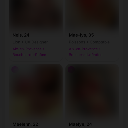
Neis, 24
Mae-lys, 35
Lion • UX Designer
Poissons • Comptable
Aix-en-Provence •
Aix-en-Provence •
Bouches-du-Rhône
Bouches-du-Rhône
♀
♀
Maelenn, 22
Maelye, 24