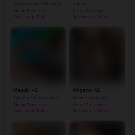
Verseau • Esthéticienne
Cancer
Aix-en-Provence •
Aix-en-Provence •
Bouches-du-Rhône
Bouches-du-Rhône
♀
♀
Magaly, 42
Magatte, 42
Taureau • Électricienne
Bélier • Tatoueuse
Aix-en-Provence •
Aix-en-Provence •
Bouches-du-Rhône
Bouches-du-Rhône
♀
♀