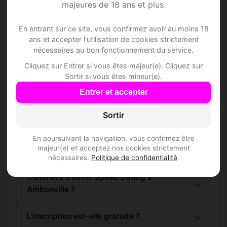
majeures de 18 ans et plus.
Rejoins les membres de Ambonville et des
alentours !
En entrant sur ce site, vous confirmez avoir au moins 18
ans et accepter l'utilisation de cookies strictement
nécessaires au bon fonctionnement du service.
S'inscrire gratuitement
Cliquez sur Entrer si vous êtes majeur(e). Cliquez sur
Sortir si vous êtes mineur(e).
Entrer et accepter
Sortir
Questions fréquentes
En poursuivant la navigation, vous confirmez être
majeur(e) et acceptez nos cookies strictement
nécessaires.
Politique de confidentialité
.
Comment trouver Speed Dating à
Ambonville ?
L'inscription est-elle gratuite ?