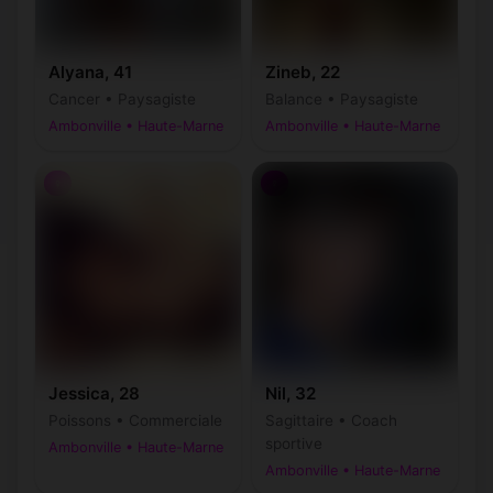
Alyana, 41
Zineb, 22
Cancer • Paysagiste
Balance • Paysagiste
Ambonville • Haute-Marne
Ambonville • Haute-Marne
♀
♀
Jessica, 28
Nil, 32
Poissons • Commerciale
Sagittaire • Coach
sportive
Ambonville • Haute-Marne
Ambonville • Haute-Marne