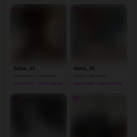
♀
♀
Safaa, 32
Nahia, 45
Poissons • Freelance
Bélier • Avocate
Ambonville • Haute-Marne
Ambonville • Haute-Marne
♂
♂