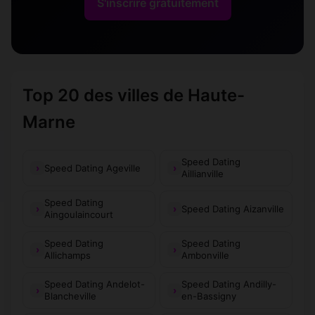
S'inscrire gratuitement
Germainvilliers
Germay
(52150)
(52230)
Germisay
Giey-sur-Aujon
(52230)
(52210)
Gillancourt
Gillaumé
(52330)
(52230)
Top 20 des villes de Haute-
Marne
Graffigny-
Grenant
(52150)
(52500)
Chemin
Guindrecourt-
Speed Dating
Gudmont-Villiers
(52320)
(52300)
Speed Dating Ageville
aux-Ormes
Aillianville
Guindrecourt-
Speed Dating
Guyonvelle
(52330)
(52400)
Speed Dating Aizanville
sur-Blaise
Aingoulaincourt
Harréville-les-
Speed Dating
Speed Dating
Hallignicourt
(52100)
(52150)
Chanteurs
Allichamps
Ambonville
Heuilley-le-
Speed Dating Andelot-
Speed Dating Andilly-
Haute-Amance
(52600)
(52600)
Grand
Blancheville
en-Bassigny