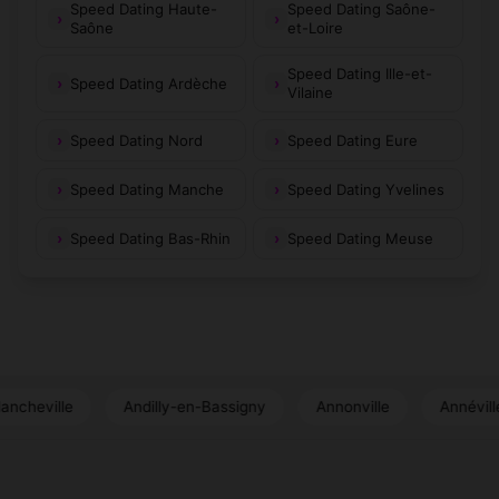
Speed Dating Haute-
Speed Dating Saône-
Laneuville-au-
Laneuvelle
Saône
(52400)
et-Loire
(52100)
Pont
Speed Dating Ille-et-
Laneuville-à-
Speed Dating Ardèche
Langres
(52220)
Vilaine
(52200)
Rémy
Speed Dating Nord
Speed Dating Eure
Lanques-sur-
Lanty-sur-Aube
(52800)
(52120)
Rognon
Speed Dating Manche
Speed Dating Yvelines
Larivière-
Latrecey-
(52400)
(52120)
Arnoncourt
Ormoy-sur-Aube
Speed Dating Bas-Rhin
Speed Dating Meuse
Lavernoy
Laville-aux-Bois
(52140)
(52000)
Lavilleneuve-au-
Lavilleneuve
(52140)
(52330)
Roi
LeChâtelet-sur-
LeMontsaugeonnais
(52400)
(52190)
Andilly-en-Bassigny
Annonville
Annéville-la-Prairie
Meuse
LePailly
LeVal-d'Esnoms
(52600)
(52190)