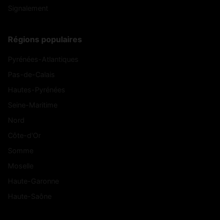
Blaise
Thonnance
Signalement
Morancourt
Morionvilliers
(52110)
(52700)
Régions populaires
Mouilleron
Moëslains
(52160)
(52100)
Pyrénées-Atlantiques
Mussey-sur-
Neuilly-l'Évêque
(52300)
(52360)
Marne
Pas-de-Calais
Hautes-Pyrénées
Neuilly-sur-
Neuvelle-lès-
(52000)
(52400)
Suize
Voisey
Seine-Maritime
Nord
Ninville
Nogent
(52800)
(52800)
Côte-d'Or
Noidant-
Noidant-le-
(52600)
(52200)
Somme
Chatenoy
Rocheux
Moselle
Noncourt-sur-
Nomécourt
(52300)
(52230)
le-Rongeant
Haute-Garonne
Haute-Saône
Nully
Occey
(52110)
(52190)