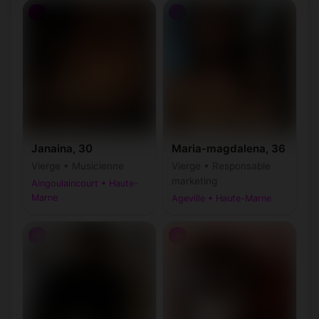
♀
♀
Cerisières
Chalancey
(52320)
(52160)
Chalindrey
Chalvraines
(52600)
(52700)
Chamarandes-
Chambroncourt
(52000)
(52700)
Choignes
Champigneulles-
Chamouilley
(52410)
(52150)
en-Bassigny
Janaina, 30
Maria-magdalena, 36
Vierge • Musicienne
Vierge • Responsable
Champigny-lès-
Champigny-
(52200)
(52400)
Langres
marketing
sous-Varennes
Aingoulaincourt • Haute-
Marne
Ageville • Haute-Marne
Champsevraine
Chancenay
(52500)
(52100)
♀
♀
Changey
Chanoy
(52360)
(52260)
Charmes-en-
Chantraines
(52700)
(52110)
l'Angle
Charmes-la-