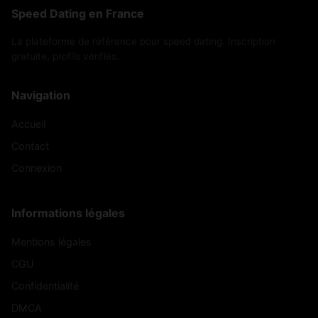
Speed Dating en France
Marcilly-en-
Marbéville
(52320)
(52360)
Bassigny
La plateforme de référence pour speed dating. Inscription
gratuite, profils vérifiés.
Mardor
Mareilles
(52200)
(52700)
Navigation
Marnay-sur-
Mathons
(52800)
(52300)
Marne
Accueil
Maâtz
Mennouveaux
(52500)
(52240)
Contact
Connexion
Merrey
Mertrud
(52240)
(52110)
Meures
Millières
(52310)
(52240)
Informations légales
Mirbel
Montcharvot
(52320)
(52400)
Mentions légales
CGU
Montot-sur-
Montheries
(52330)
(52700)
Rognon
Confidentialité
Montreuil-sur-
Montreuil-sur-
DMCA
(52130)
(52230)