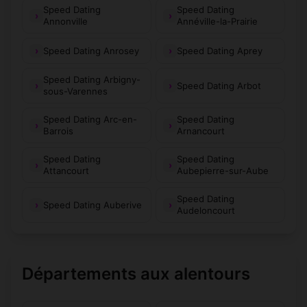
Huilliécourt
Humberville
Speed Dating
(52150)
Speed Dating
(52700)
Annonville
Annéville-la-Prairie
Humes-
Humbécourt
(52290)
(52200)
Jorquenay
Speed Dating Anrosey
Speed Dating Aprey
Hâcourt
Illoud
Speed Dating Arbigny-
(52150)
(52150)
Speed Dating Arbot
sous-Varennes
Is-en-Bassigny
Isômes
(52140)
(52190)
Speed Dating Arc-en-
Speed Dating
Barrois
Arnancourt
Joinville
Jonchery
(52300)
(52000)
Speed Dating
Speed Dating
Juzennecourt
LaGenevroye
(52330)
(52320)
Attancourt
Aubepierre-sur-Aube
Lachapelle-en-
Speed Dating
LaPorteduDer
Speed Dating Auberive
(52220)
(52330)
Blaisy
Audeloncourt
Laferté-sur-
Lafauche
(52700)
(52500)
Amance
Départements aux alentours
Laferté-sur-
Lamancine
(52120)
(52310)
Aube