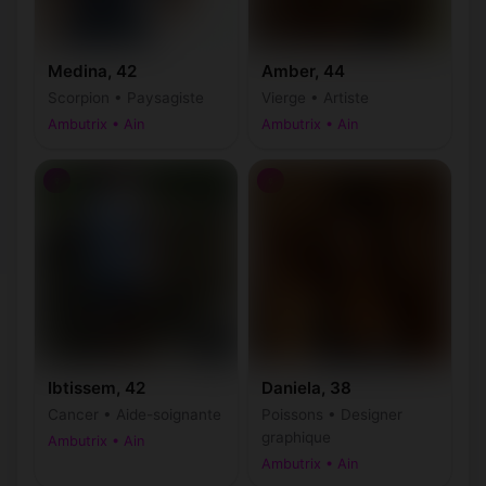
Medina, 42
Amber, 44
Scorpion • Paysagiste
Vierge • Artiste
Ambutrix • Ain
Ambutrix • Ain
♀
♀
Ibtissem, 42
Daniela, 38
Cancer • Aide-soignante
Poissons • Designer
graphique
Ambutrix • Ain
Ambutrix • Ain