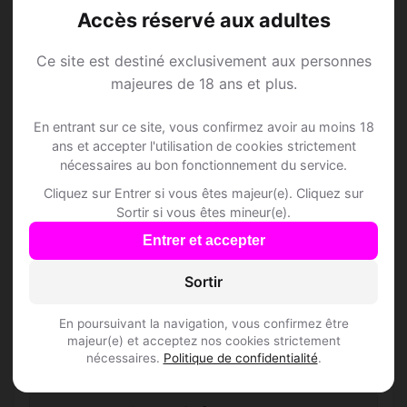
Accès réservé aux adultes
Ce site est destiné exclusivement aux personnes
majeures de 18 ans et plus.
Speed Dating à
En entrant sur ce site, vous confirmez avoir au moins 18
Ambutrix
ans et accepter l'utilisation de cookies strictement
nécessaires au bon fonctionnement du service.
Cliquez sur Entrer si vous êtes majeur(e). Cliquez sur
Rejoins les membres de Ambutrix et des
Sortir si vous êtes mineur(e).
alentours !
Entrer et accepter
S'inscrire gratuitement
Sortir
En poursuivant la navigation, vous confirmez être
majeur(e) et acceptez nos cookies strictement
nécessaires.
Politique de confidentialité
.