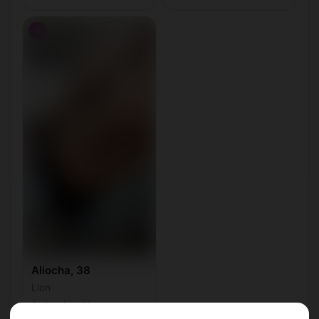
♂
Aliocha, 38
Lion
Ambutrix • Ain