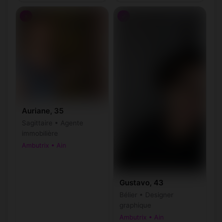
♀
♂
Auriane, 35
Sagittaire • Agente
immobilière
Ambutrix • Ain
Gustavo, 43
Bélier • Designer
graphique
Ambutrix • Ain