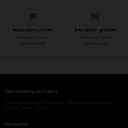
💬
🆓
Messagerie privée
Inscription gratuite
Discutez en toute
Créez votre profil
confidentialité
gratuitement
Speed Dating en France
La plateforme de référence pour speed dating. Inscription
gratuite, profils vérifiés.
Navigation