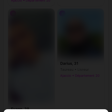
Ajaccio • Département 20
♂
♂
Darius, 31
Taureau • Livreur
Ajaccio • Département 20
Evann, 39