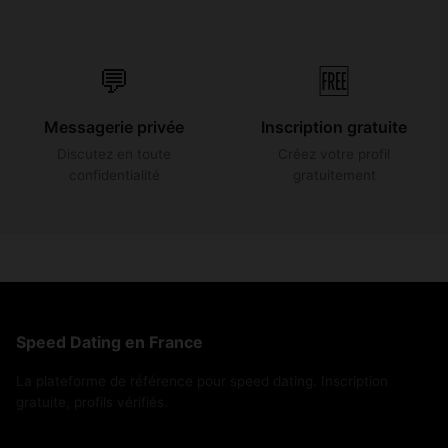
💬
🆓
Messagerie privée
Inscription gratuite
Discutez en toute
Créez votre profil
confidentialité
gratuitement
Speed Dating en France
La plateforme de référence pour speed dating. Inscription
gratuite, profils vérifiés.