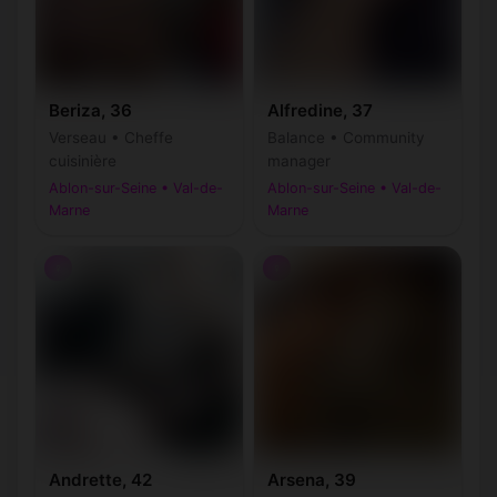
Beriza, 36
Alfredine, 37
Verseau • Cheffe
Balance • Community
cuisinière
manager
Ablon-sur-Seine • Val-de-
Ablon-sur-Seine • Val-de-
Marne
Marne
♀
♀
Andrette, 42
Arsena, 39