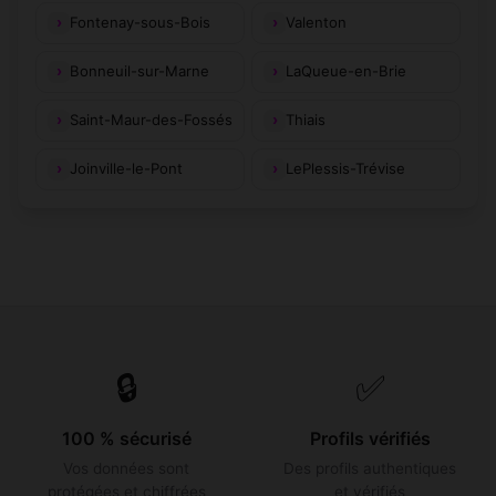
Fontenay-sous-Bois
Valenton
Bonneuil-sur-Marne
LaQueue-en-Brie
Saint-Maur-des-Fossés
Thiais
Joinville-le-Pont
LePlessis-Trévise
🔒
✅
100 % sécurisé
Profils vérifiés
Vos données sont
Des profils authentiques
protégées et chiffrées
et vérifiés