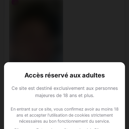
♂
Accès réservé aux adultes
Gauderic, 31
Lion • Designer
Ce site est destiné exclusivement aux personnes
graphique
majeures de 18 ans et plus.
Ablon-sur-Seine • Val-de-
Marne
En entrant sur ce site, vous confirmez avoir au moins 18
ans et accepter l'utilisation de cookies strictement
nécessaires au bon fonctionnement du service.