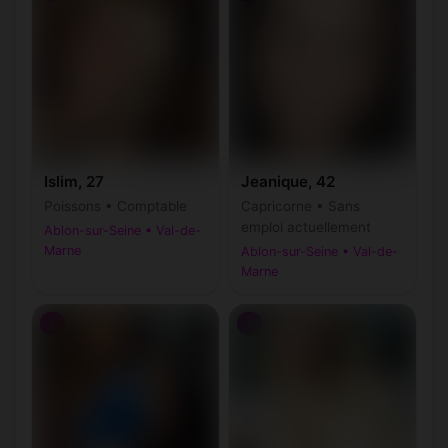
Islim, 27
Jeanique, 42
Poissons • Comptable
Capricorne • Sans
emploi actuellement
Ablon-sur-Seine • Val-de-
Marne
Ablon-sur-Seine • Val-de-
Marne
♀
♀