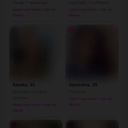
Vierge • Vendeuse
Sagittaire • Coiffeuse
Ablon-sur-Seine • Val-de-
Ablon-sur-Seine • Val-de-
Marne
Marne
♀
♀
Asseta, 35
Gerardina, 29
Gémeaux • Coach
Poissons
sportive
Ablon-sur-Seine • Val-de-
Marne
Ablon-sur-Seine • Val-de-
Marne
♀
♀