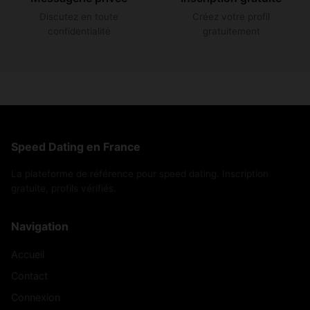
Discutez en toute
Créez votre profil
confidentialité
gratuitement
Speed Dating en France
La plateforme de référence pour speed dating. Inscription
gratuite, profils vérifiés.
Navigation
Accueil
Contact
Connexion