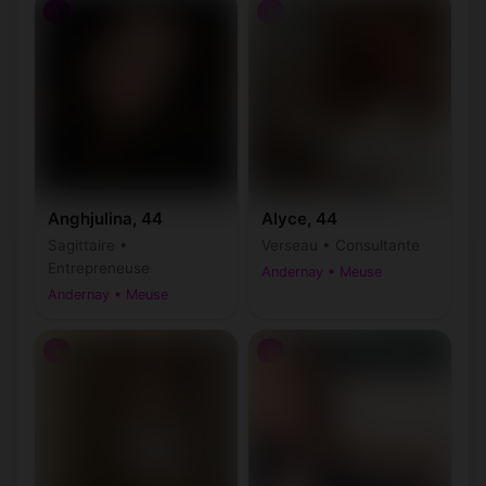
♀
♀
Anghjulina, 44
Alyce, 44
Sagittaire •
Verseau • Consultante
Entrepreneuse
Andernay • Meuse
Andernay • Meuse
♀
♀