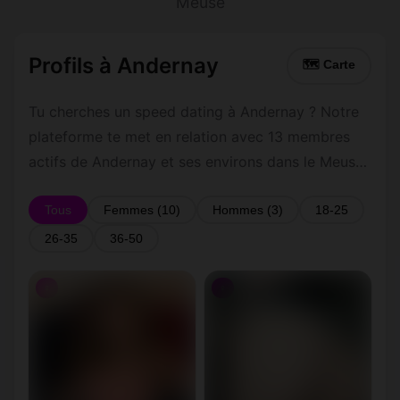
Meuse
Profils à Andernay
🗺 Carte
Tu cherches un speed dating à Andernay ? Notre
plateforme te met en relation avec 13 membres
actifs de Andernay et ses environs dans le Meuse.
Inscris-toi gratuitement pour contacter les
membres de Andernay et les alentours.
Tous
Femmes (10)
Hommes (3)
18-25
26-35
36-50
♀
♀