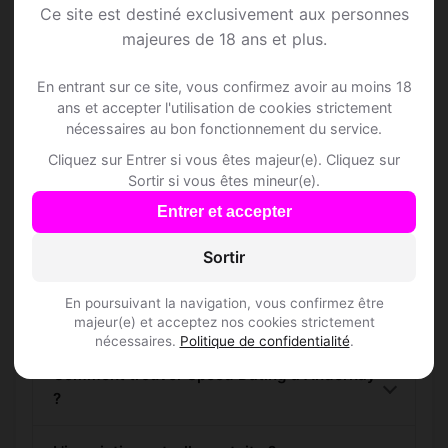
Andernay
Ce site est destiné exclusivement aux personnes
majeures de 18 ans et plus.
Rejoins les membres de Andernay et des
alentours !
En entrant sur ce site, vous confirmez avoir au moins 18
ans et accepter l'utilisation de cookies strictement
nécessaires au bon fonctionnement du service.
S'inscrire gratuitement
Cliquez sur Entrer si vous êtes majeur(e). Cliquez sur
Sortir si vous êtes mineur(e).
Entrer et accepter
Sortir
Questions fréquentes
En poursuivant la navigation, vous confirmez être
majeur(e) et acceptez nos cookies strictement
nécessaires.
Politique de confidentialité
.
Comment trouver Speed Dating à Andernay
?