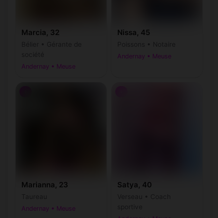
Marcia, 32
Nissa, 45
Bélier • Gérante de
Poissons • Notaire
société
Andernay • Meuse
Andernay • Meuse
♀
♀
Marianna, 23
Satya, 40
Taureau
Verseau • Coach
sportive
Andernay • Meuse