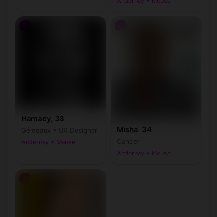
Andernay • Meuse
♂
♂
Hamady, 38
Misha, 34
Gémeaux • UX Designer
Cancer
Andernay • Meuse
Andernay • Meuse
♂