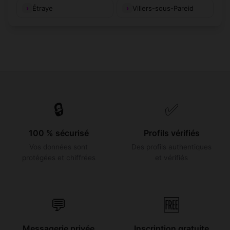
Étraye
Villers-sous-Pareid
🔒
✅
100 % sécurisé
Profils vérifiés
Vos données sont
Des profils authentiques
protégées et chiffrées
et vérifiés
💬
🆓
Messagerie privée
Inscription gratuite