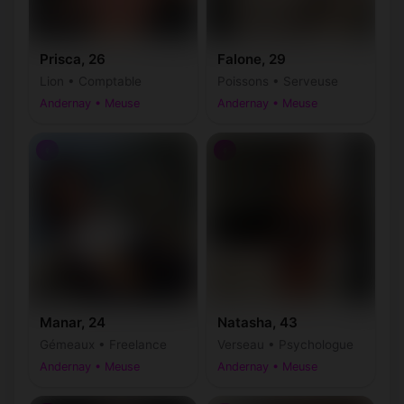
Prisca, 26
Falone, 29
Lion • Comptable
Poissons • Serveuse
Andernay • Meuse
Andernay • Meuse
♀
♀
Manar, 24
Natasha, 43
Gémeaux • Freelance
Verseau • Psychologue
Andernay • Meuse
Andernay • Meuse