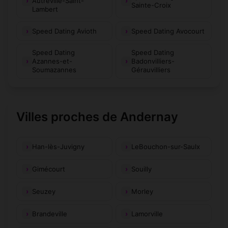
Autréville-Saint-
Sainte-Croix
Lambert
Speed Dating Avioth
Speed Dating Avocourt
Speed Dating
Speed Dating
Azannes-et-
Badonvilliers-
Soumazannes
Gérauvilliers
Villes proches de Andernay
Han-lès-Juvigny
LeBouchon-sur-Saulx
Gimécourt
Souilly
Seuzey
Morley
Brandeville
Lamorville