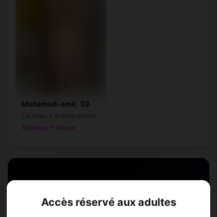
Mohamed-amir, 39
Taureau • Entrepreneur
Andernay • Meuse
Speed Dating à
Accès réservé aux adultes