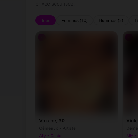
privée sécurisée.
Tous
Femmes (10)
Hommes (3)
1
♀
♀
Vincine, 30
Viole
Gémeaux • Artiste
Gémea
Ally • Cantal
Ally •