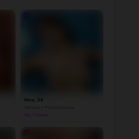
♀
Niva, 34
Verseau • Pharmacienne
Ally • Cantal
♂