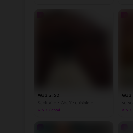
♀
♀
Wadia, 22
Wadi
Sagittaire • Cheffe cuisinière
Verse
Ally • Cantal
Ally •
♀
♀