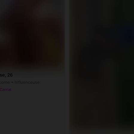
se, 26
corne • Influenceuse
 Cantal