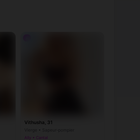
♀
Vithusha, 31
Vierge • Sapeur-pompier
Ally • Cantal