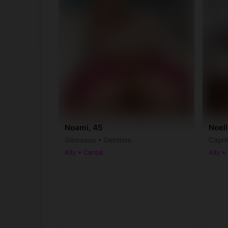
Noami, 45
Noeli
Gémeaux • Dentiste
Capri
Ally • Cantal
Ally •