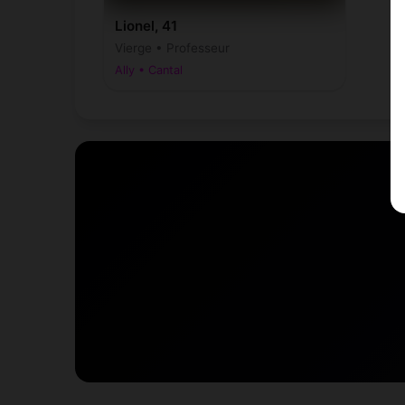
Lionel, 41
Vierge • Professeur
Ally • Cantal