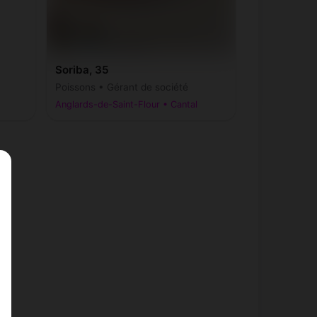
Soriba, 35
Poissons • Gérant de société
Anglards-de-Saint-Flour • Cantal