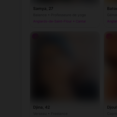
Samya, 27
Batou
Balance • Professeure de yoga
Gémea
Anglards-de-Saint-Flour • Cantal
Anglar
♀
♀
Djina, 42
Djoul
Verseau • Freelance
Capri