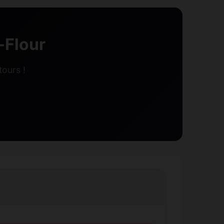
-Flour
tours !