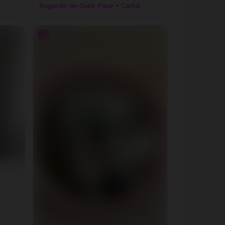
Anglards-de-Saint-Flour • Cantal
♂