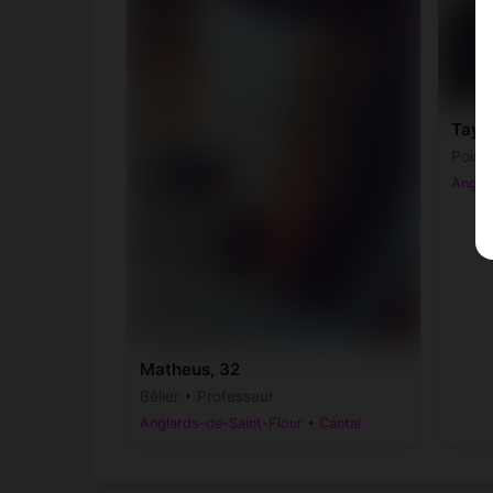
Taye
Poiss
Anglar
Matheus, 32
Bélier • Professeur
Anglards-de-Saint-Flour • Cantal