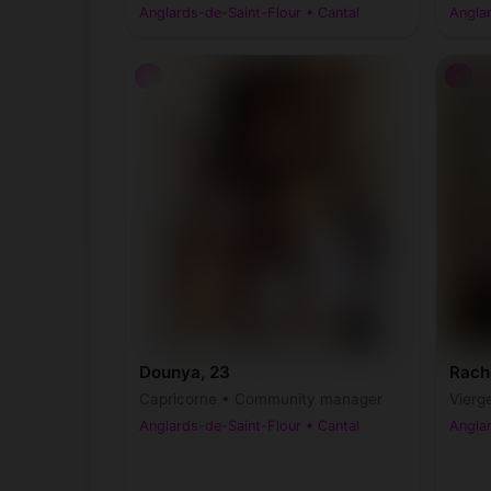
Anglards-de-Saint-Flour • Cantal
Anglar
♀
♀
Dounya, 23
Rach
Capricorne • Community manager
Vierg
Anglards-de-Saint-Flour • Cantal
Anglar