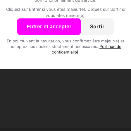
bon fonctionnement du service.
Cliquez sur Entrer si vous êtes majeur(e). Cliquez sur Sortir si
vous êtes mineur(e).
Sortir
Entrer et accepter
b, 40
En poursuivant la navigation, vous confirmez être majeur(e) et
ons • Notaire
acceptez nos cookies strictement nécessaires.
Politique de
ds-de-Saint-Flour • Cantal
confidentialité
.