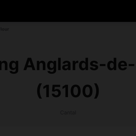
lour
ng Anglards-de-
(15100)
Cantal