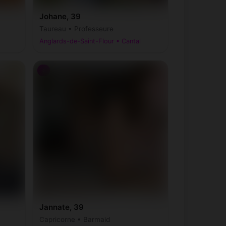
Johane, 39
Taureau • Professeure
Anglards-de-Saint-Flour • Cantal
♀
Jannate, 39
Capricorne • Barmaid