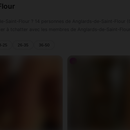
Flour
-Saint-Flour ? 14 personnes de Anglards-de-Saint-Flour (Ca
cer à tchatter avec les membres de Anglards-de-Saint-Flour
8-25
26-35
36-50
♀