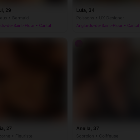
l, 29
Lula, 34
ux • Barmaid
Poissons • UX Designer
ds-de-Saint-Flour • Cantal
Anglards-de-Saint-Flour • Cantal
♀
ia, 27
Anella, 37
corne • Fleuriste
Scorpion • Coiffeuse