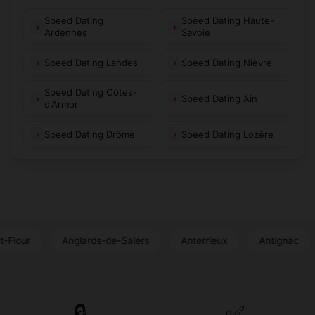
Speed Dating
Speed Dating Haute-
Sansac-de-
Ardennes
Savoie
Sauvat
(15130)
(15240)
Marmiesse
Speed Dating Landes
Speed Dating Nièvre
Siran
Soulages
(15150)
(15100)
Speed Dating Côtes-
Speed Dating Ain
Sourniac
Ségur-les-Villas
(15200)
(15300)
d'Armor
Sénezergues
Talizat
(15340)
(15170)
Speed Dating Drôme
Speed Dating Lozère
Teissières-de-
Tanavelle
(15100)
(15250)
Cornet
Teissières-lès-
Thiézac
(15130)
(15800)
Bouliès
Anglards-de-Salers
Anterrieux
Antignac
Apcho
Tiviers
Tournemire
(15100)
(15310)
Trizac
Trémouille
(15400)
(15270)
🔒
✅
Ussel
Vabres
(15300)
(15100)