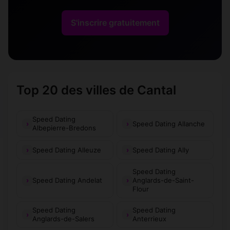
Saint-Constant-
Saint-Flour
(15600)
(15100)
Fournoulès
S'inscrire gratuitement
Saint-Georges
Saint-Gérons
(15100)
(15150)
Saint-Hippolyte
Saint-Illide
(15400)
(15310)
Saint-Jacques-
Saint-Julien-de-
Top 20 des villes de Cantal
(15800)
(15600)
des-Blats
Toursac
Saint-Mamet-la-
Saint-Martin-
Speed Dating
(15220)
(15140)
Speed Dating Allanche
Salvetat
Cantalès
Albepierre-Bredons
Saint-Martin-
Saint-Martin-
Speed Dating Alleuze
Speed Dating Ally
(15140)
(15230)
Valmeroux
sous-Vigouroux
Speed Dating
Saint-Mary-le-
Saint-Paul-de-
Speed Dating Andelat
(15500)
Anglards-de-Saint-
(15140)
Plain
Salers
Flour
Saint-Paul-des-
Saint-Pierre
Speed Dating
(15250)
Speed Dating
(15350)
Landes
Anglards-de-Salers
Anterrieux