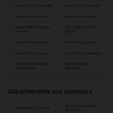
Saint-Projet-de-
Saint-Poncy
(15500)
(15140)
Speed Dating Antignac
Speed Dating Apchon
Salers
Speed Dating Arches
Speed Dating Arnac
Saint-Rémy-de-
Saint-Santin-
(15110)
(15150)
Chaudes-Aigues
Cantalès
Speed Dating Arpajon-
Speed Dating Auriac-
sur-Cère
l'Église
Saint-Santin-de-
Saint-Saturnin
(15600)
(15190)
Maurs
Speed Dating Aurillac
Speed Dating Auzers
Saint-Saury
Saint-Simon
(15290)
(15130)
Speed Dating Ayrens
Speed Dating Badailhac
Saint-Vincent-
Saint-Urcize
(15110)
(15380)
de-Salers
Speed Dating Barriac-
Speed Dating
les-Bosquets
Bassignac
Saint-Étienne-
Saint-Étienne-
(15150)
(15130)
Cantalès
de-Carlat
Saint-Étienne-
Saint-Étienne-
(15400)
(15600)
Départements aux alentours
de-Chomeil
de-Maurs
Sainte-Marie
Salers
(15230)
(15140)
Speed Dating Hauts-
Speed Dating Creuse
de-Seine
Salins
Sansac-Veinazès
(15200)
(15120)