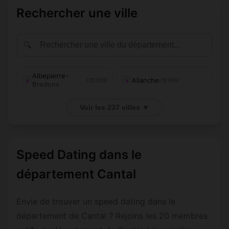
Rechercher une ville
🔍
Albepierre-
Allanche
(15300)
(15160)
Bredons
Alleuze
Ally
(15100)
(15700)
Voir les 237 villes ▼
Anglards-de-
Andelat
(15100)
(15100)
Saint-Flour
Speed Dating dans le
Anglards-de-
Anterrieux
(15380)
(15110)
Salers
département Cantal
Antignac
Apchon
(15240)
(15400)
Envie de trouver un speed dating dans le
Arches
Arnac
(15200)
(15150)
département de Cantal ? Rejoins les 20 membres