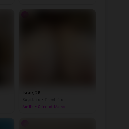
♀
Israe, 26
Sagittaire • Plombière
Amillis • Seine-et-Marne
♂