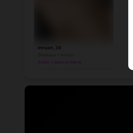
Imraan, 39
Gémeaux • Avocat
Amillis • Seine-et-Marne