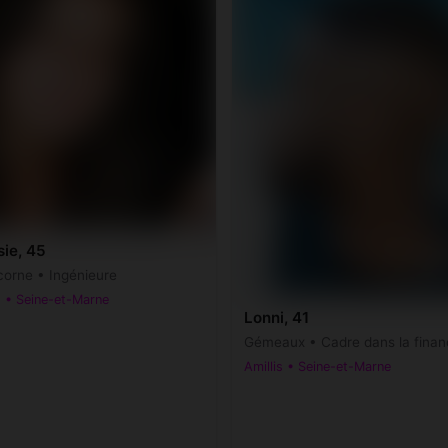
ie, 45
corne • Ingénieure
s • Seine-et-Marne
Lonni, 41
Gémeaux • Cadre dans la finan
Amillis • Seine-et-Marne