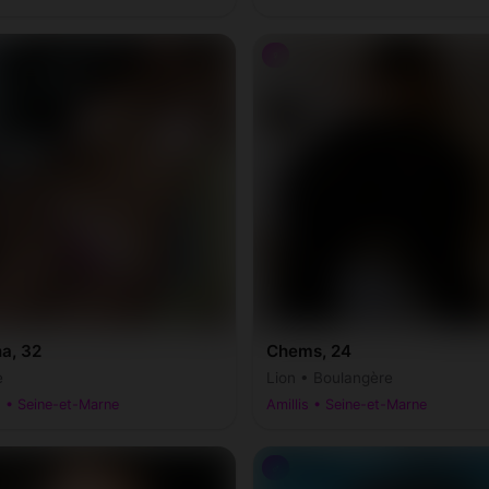
♀
a, 32
Chems, 24
e
Lion • Boulangère
s • Seine-et-Marne
Amillis • Seine-et-Marne
♂