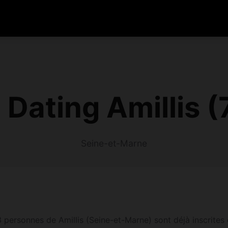
Dating Amillis 
Seine-et-Marne
 personnes de Amillis (Seine-et-Marne) sont déjà inscrites et