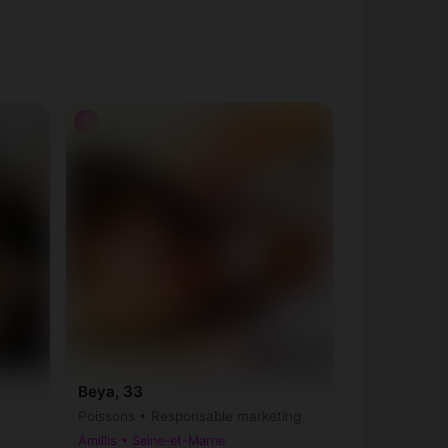
♀
Beya, 33
Poissons • Responsable marketing
Amillis • Seine-et-Marne