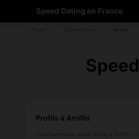
Speed Dating en France
Accueil
›
Seine-et-Marne
›
Amillis
Speed 
Profils à Amillis
Tu recherches un speed dating à Amillis ? 13