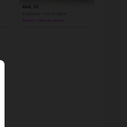
Abd, 23
Sagittaire • UX Designer
Amillis • Seine-et-Marne