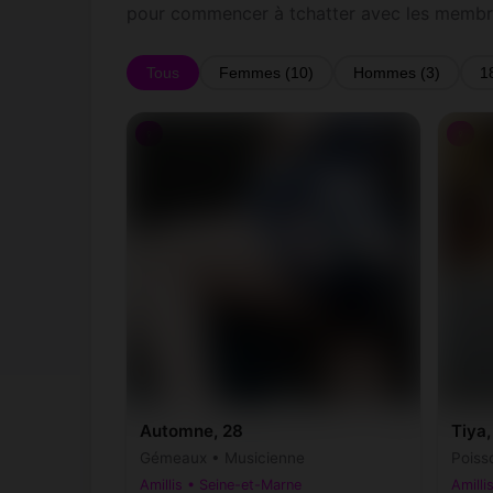
pour commencer à tchatter avec les membre
Tous
Femmes (10)
Hommes (3)
1
♀
♀
Automne, 28
Tiya,
Gémeaux • Musicienne
Poiss
Amillis • Seine-et-Marne
Amilli