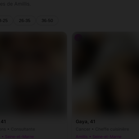
s de Amillis.
8-25
26-35
36-50
♀
 41
Gaya, 41
ons • Consultante
Cancer • Cheffe cuisinière
s • Seine-et-Marne
Amillis • Seine-et-Marne