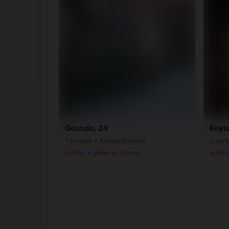
Goundo, 24
Keyss
Taureau • Mécanicienne
Capri
Amillis • Seine-et-Marne
Amilli