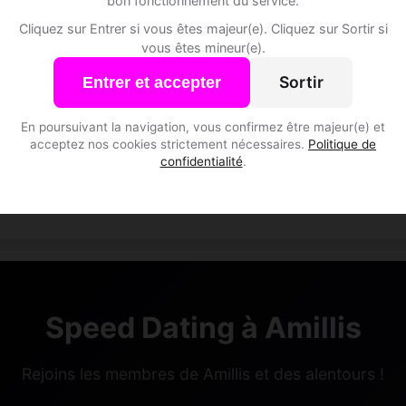
bon fonctionnement du service.
Cliquez sur Entrer si vous êtes majeur(e). Cliquez sur Sortir si
vous êtes mineur(e).
Sortir
Entrer et accepter
En poursuivant la navigation, vous confirmez être majeur(e) et
acceptez nos cookies strictement nécessaires.
Politique de
confidentialité
.
Speed Dating à Amillis
Rejoins les membres de Amillis et des alentours !