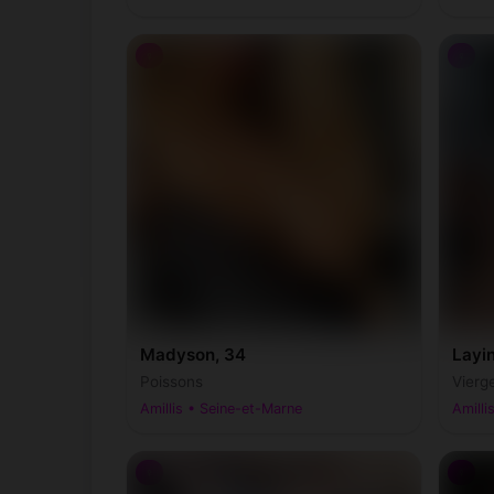
♀
♀
Madyson, 34
Layin
Poissons
Vierg
Amillis • Seine-et-Marne
Amilli
♀
♀