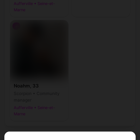
Aufferville • Seine-et-
Marne
♂
Noahm, 33
Scorpion • Community
manager
Aufferville • Seine-et-
Marne