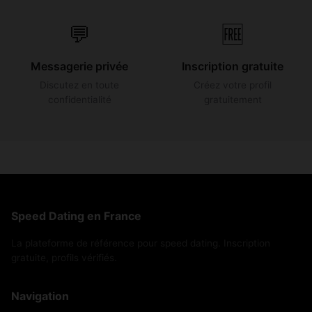
💬
🆓
Messagerie privée
Inscription gratuite
Discutez en toute
Créez votre profil
confidentialité
gratuitement
Speed Dating en France
La plateforme de référence pour speed dating. Inscription
gratuite, profils vérifiés.
Navigation