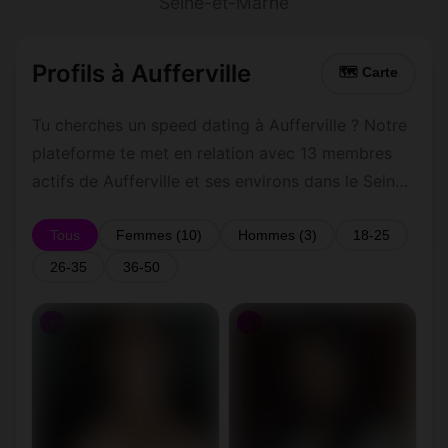
Seine-et-Marne
Profils à Aufferville
🗺 Carte
Tu cherches un speed dating à Aufferville ? Notre
plateforme te met en relation avec 13 membres
actifs de Aufferville et ses environs dans le Seine-
et-Marne. Inscris-toi gratuitement pour contacter
les membres de Aufferville et les alentours.
Tous
Femmes (10)
Hommes (3)
18-25
26-35
36-50
♀
♀