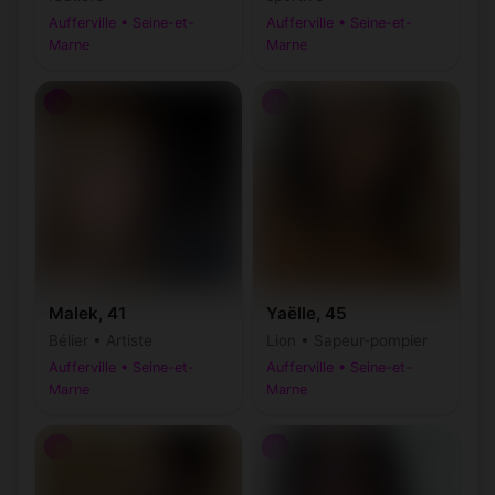
Aufferville • Seine-et-
Aufferville • Seine-et-
Marne
Marne
♀
♀
Malek, 41
Yaëlle, 45
Bélier • Artiste
Lion • Sapeur-pompier
Aufferville • Seine-et-
Aufferville • Seine-et-
Marne
Marne
♀
♀