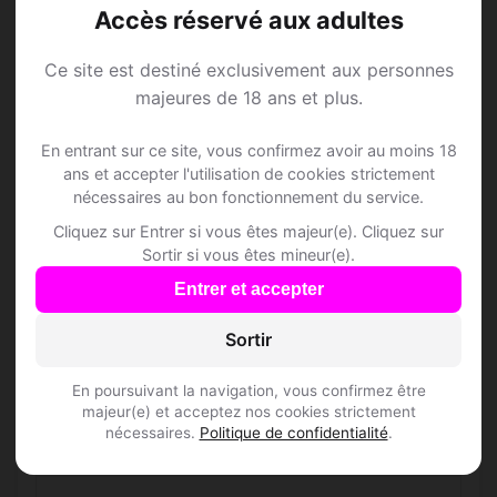
Accès réservé aux adultes
Speed Dating à
Ce site est destiné exclusivement aux personnes
majeures de 18 ans et plus.
Aufferville
En entrant sur ce site, vous confirmez avoir au moins 18
Rejoins les membres de Aufferville et des
ans et accepter l'utilisation de cookies strictement
nécessaires au bon fonctionnement du service.
alentours !
Cliquez sur Entrer si vous êtes majeur(e). Cliquez sur
Sortir si vous êtes mineur(e).
S'inscrire gratuitement
Entrer et accepter
Sortir
En poursuivant la navigation, vous confirmez être
majeur(e) et acceptez nos cookies strictement
Questions fréquentes
nécessaires.
Politique de confidentialité
.