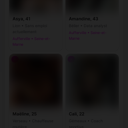
Asya, 41
Amandine, 43
Lion • Sans emploi
Bélier • Data analyst
actuellement
Aufferville • Seine-et-
Marne
Aufferville • Seine-et-
Marne
♀
♀
Maëline, 25
Cali, 22
Verseau • Chauffeuse
Gémeaux • Coach
routière
sportive