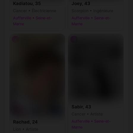
Kadiatou, 35
Joey, 43
Cancer • Électricienne
Scorpion • Ingénieure
Aufferville • Seine-et-
Aufferville • Seine-et-
Marne
Marne
♂
♂
Sabir, 43
Cancer • Artiste
Aufferville • Seine-et-
Rachad, 24
Marne
Lion • Artiste