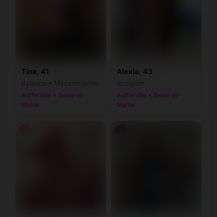
Tina, 41
Alexia, 43
Balance • Mécanicienne
Scorpion
Aufferville • Seine-et-
Aufferville • Seine-et-
Marne
Marne
♀
♀