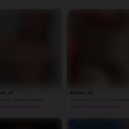
♀
nne, 24
Elinore, 33
corne • Sapeur-pompier
Verseau • Directrice commerci
• Pyrénées-Atlantiques
Araux • Pyrénées-Atlantiques
♂