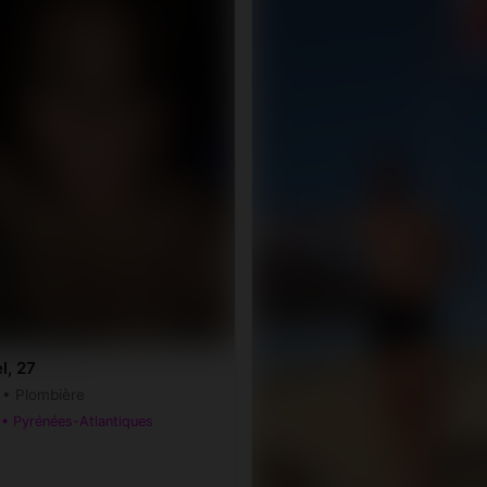
l, 27
r • Plombière
• Pyrénées-Atlantiques