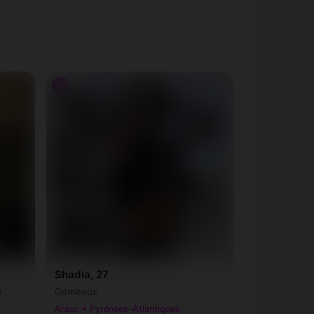
♀
Shadia, 27
e
Gémeaux
Araux • Pyrénées-Atlantiques