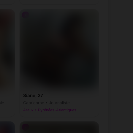
♀
Siane, 27
ale
Capricorne • Journaliste
Araux • Pyrénées-Atlantiques
♂