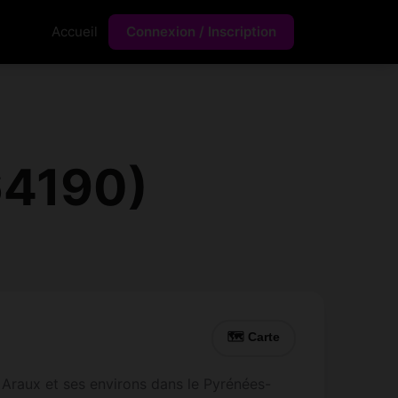
Accueil
Connexion / Inscription
64190)
🗺 Carte
 Araux et ses environs dans le Pyrénées-