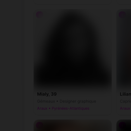
♀
♀
Mialy, 39
Lilia
Gémeaux • Designer graphique
Capri
Araux • Pyrénées-Atlantiques
Araux 
♀
♀