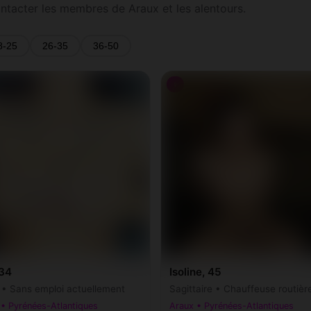
ontacter les membres de Araux et les alentours.
8-25
26-35
36-50
♀
 34
Isoline, 45
r • Sans emploi actuellement
Sagittaire • Chauffeuse routièr
• Pyrénées-Atlantiques
Araux • Pyrénées-Atlantiques