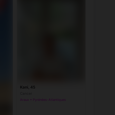
Kani, 45
Cancer
Araux • Pyrénées-Atlantiques