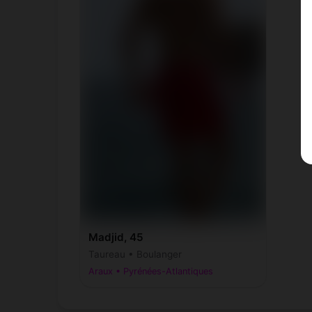
Madjid, 45
Taureau • Boulanger
Araux • Pyrénées-Atlantiques