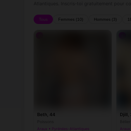
Atlantiques. Inscris-toi gratuitement pour c
Tous
Femmes (10)
Hommes (3)
1
♀
♀
Beth, 44
Djill,
Poissons
Bélie
Araux • Pyrénées-Atlantiques
Araux 