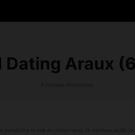
 Dating Araux (
Pyrénées-Atlantiques
e plateforme te met en relation avec 13 membres actifs de