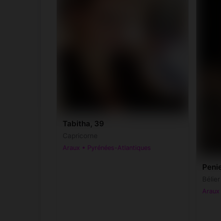
Tabitha, 39
Capricorne
Araux • Pyrénées-Atlantiques
Penie
Bélie
Araux 