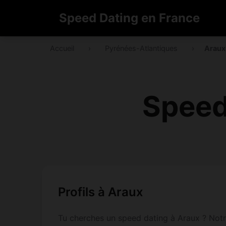
Speed Dating en France
Accueil
›
Pyrénées-Atlantiques
›
Araux
Speed
Profils à Araux
Tu cherches un speed dating à Araux ? Notr