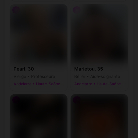
♀
♀
Pearl, 30
Marietou, 35
Vierge • Professeure
Bélier • Aide-soignante
Andelarre • Haute-Saône
Andelarre • Haute-Saône
♀
♂