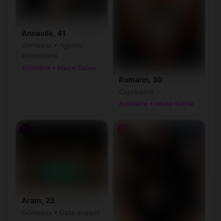
Annaelle, 41
Gémeaux • Agente
immobilière
Andelarre • Haute-Saône
Romann, 30
Capricorne
Andelarre • Haute-Saône
♂
♂
Aram, 23
Gémeaux • Data analyst