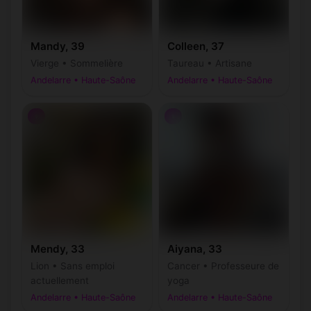
Mandy, 39
Colleen, 37
Vierge • Sommelière
Taureau • Artisane
Andelarre • Haute-Saône
Andelarre • Haute-Saône
♀
♀
Mendy, 33
Aiyana, 33
Lion • Sans emploi
Cancer • Professeure de
actuellement
yoga
Andelarre • Haute-Saône
Andelarre • Haute-Saône