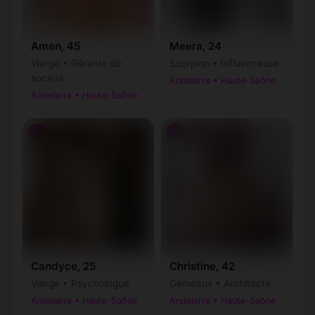
Amen, 45
Meera, 24
Vierge • Gérante de
Scorpion • Influenceuse
société
Andelarre • Haute-Saône
Andelarre • Haute-Saône
♀
♀
Candyce, 25
Christine, 42
Vierge • Psychologue
Gémeaux • Architecte
Andelarre • Haute-Saône
Andelarre • Haute-Saône