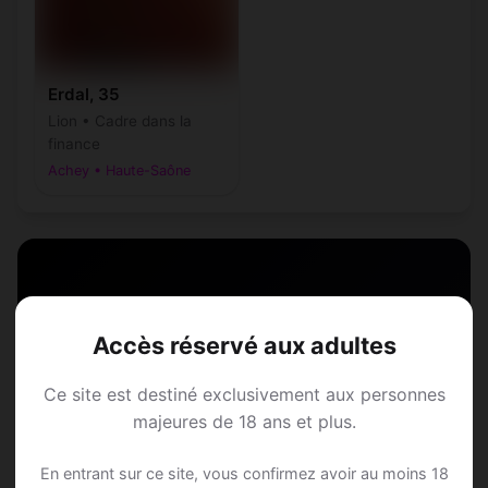
Erdal, 35
Lion • Cadre dans la
finance
Achey • Haute-Saône
Speed Dating à Achey
Accès réservé aux adultes
Rejoins les membres de Achey et des
Ce site est destiné exclusivement aux personnes
alentours !
majeures de 18 ans et plus.
S'inscrire gratuitement
En entrant sur ce site, vous confirmez avoir au moins 18