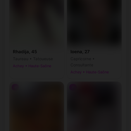
Rhadija, 45
Ioena, 27
Taureau • Tatoueuse
Capricorne •
Consultante
Achey • Haute-Saône
Achey • Haute-Saône
♀
♀