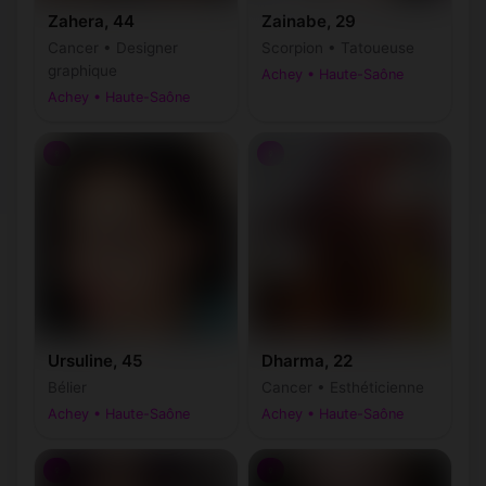
Zahera, 44
Zainabe, 29
Cancer • Designer
Scorpion • Tatoueuse
graphique
Achey • Haute-Saône
Achey • Haute-Saône
♀
♀
Ursuline, 45
Dharma, 22
Bélier
Cancer • Esthéticienne
Achey • Haute-Saône
Achey • Haute-Saône
♀
♀