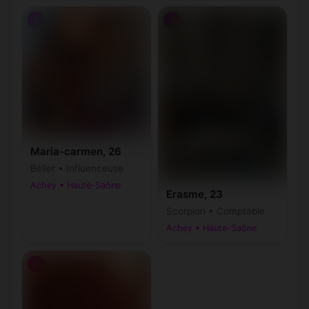
♀
♂
Maria-carmen, 26
Bélier • Influenceuse
Achey • Haute-Saône
Erasme, 23
Scorpion • Comptable
Achey • Haute-Saône
♂