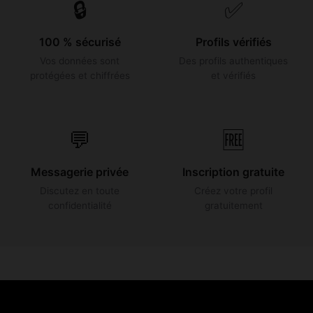
🔒
✅
100 % sécurisé
Profils vérifiés
Vos données sont
Des profils authentiques
protégées et chiffrées
et vérifiés
💬
🆓
Messagerie privée
Inscription gratuite
Discutez en toute
Créez votre profil
confidentialité
gratuitement