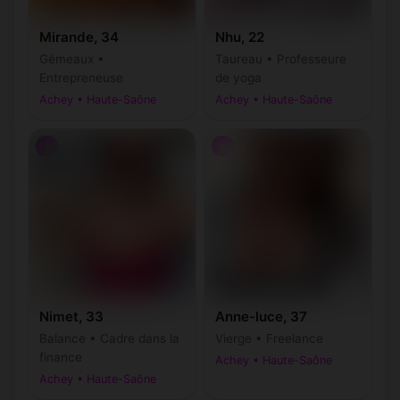
Mirande, 34
Nhu, 22
Gémeaux •
Taureau • Professeure
Entrepreneuse
de yoga
Achey • Haute-Saône
Achey • Haute-Saône
♀
♀
Nimet, 33
Anne-luce, 37
Balance • Cadre dans la
Vierge • Freelance
finance
Achey • Haute-Saône
Achey • Haute-Saône