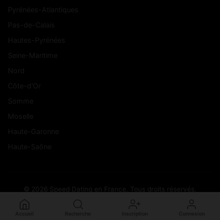
Pyrénées-Atlantiques
Pas-de-Calais
Hautes-Pyrénées
Seine-Maritime
Nord
Côte-d'Or
Somme
Moselle
Haute-Garonne
Haute-Saône
© 2026 Speed Dating en France. Tous droits réservés.
Accueil
Recherche
Inscription
Connexion