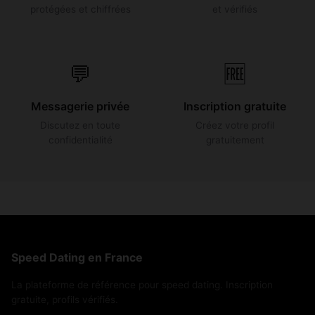
protégées et chiffrées
et vérifiés
💬
🆓
Messagerie privée
Inscription gratuite
Discutez en toute
Créez votre profil
confidentialité
gratuitement
Speed Dating en France
La plateforme de référence pour speed dating. Inscription
gratuite, profils vérifiés.