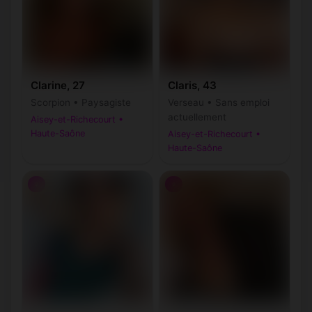
Clarine, 27
Claris, 43
Scorpion • Paysagiste
Verseau • Sans emploi
actuellement
Aisey-et-Richecourt •
Haute-Saône
Aisey-et-Richecourt •
Haute-Saône
♀
♀