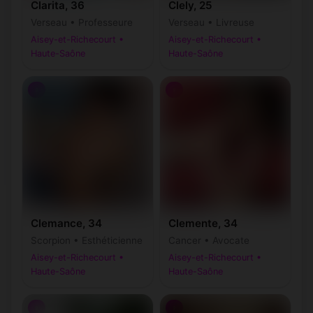
Clarita, 36
Clely, 25
Verseau • Professeure
Verseau • Livreuse
Aisey-et-Richecourt •
Aisey-et-Richecourt •
Haute-Saône
Haute-Saône
♀
♀
Clemance, 34
Clemente, 34
Scorpion • Esthéticienne
Cancer • Avocate
Aisey-et-Richecourt •
Aisey-et-Richecourt •
Haute-Saône
Haute-Saône
♀
♀