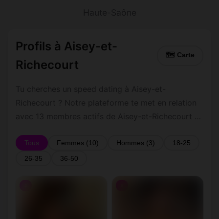
Haute-Saône
Profils à Aisey-et-
🗺 Carte
Richecourt
Tu cherches un speed dating à Aisey-et-
Richecourt ? Notre plateforme te met en relation
avec 13 membres actifs de Aisey-et-Richecourt et
ses environs dans le Haute-Saône. Inscris-toi
gratuitement pour contacter les membres de
Tous
Femmes (10)
Hommes (3)
18-25
Aisey-et-Richecourt et les alentours.
26-35
36-50
♀
♀