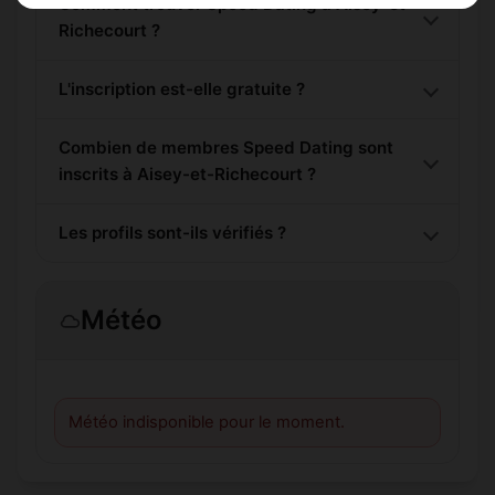
Comment trouver Speed Dating à Aisey-et-
Richecourt ?
L'inscription est-elle gratuite ?
Combien de membres Speed Dating sont
inscrits à Aisey-et-Richecourt ?
Les profils sont-ils vérifiés ?
Météo
Météo indisponible pour le moment.