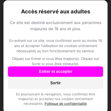
Speed Dating à Aisey-
Accès réservé aux adultes
et-Richecourt
Ce site est destiné exclusivement aux personnes
majeures de 18 ans et plus.
Rejoins les membres de Aisey-et-
Richecourt et des alentours !
En entrant sur ce site, vous confirmez avoir au moins 18
ans et accepter l'utilisation de cookies strictement
nécessaires au bon fonctionnement du service.
S'inscrire gratuitement
Cliquez sur Entrer si vous êtes majeur(e). Cliquez sur
Sortir si vous êtes mineur(e).
Entrer et accepter
Sortir
Questions fréquentes
En poursuivant la navigation, vous confirmez être
majeur(e) et acceptez nos cookies strictement
nécessaires.
Politique de confidentialité
.