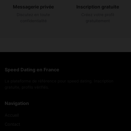
Messagerie privée
Inscription gratuite
Discutez en toute
Créez votre profil
confidentialité
gratuitement
Speed Dating en France
La plateforme de référence pour speed dating. Inscription
gratuite, profils vérifiés.
Navigation
Accueil
Contact