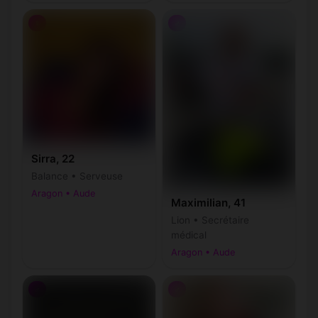
♀
♂
Sirra, 22
Balance • Serveuse
Aragon • Aude
Maximilian, 41
Lion • Secrétaire
médical
Aragon • Aude
♂
♂