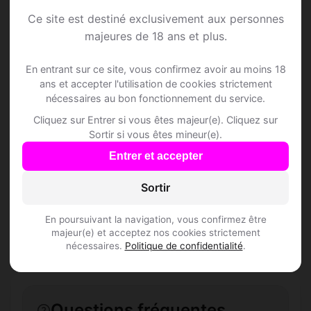
Ce site est destiné exclusivement aux personnes
majeures de 18 ans et plus.
Speed Dating à
En entrant sur ce site, vous confirmez avoir au moins 18
ans et accepter l'utilisation de cookies strictement
nécessaires au bon fonctionnement du service.
Aragon
Cliquez sur Entrer si vous êtes majeur(e). Cliquez sur
Sortir si vous êtes mineur(e).
Rejoins les membres de Aragon et des
Entrer et accepter
alentours !
Sortir
S'inscrire gratuitement
En poursuivant la navigation, vous confirmez être
majeur(e) et acceptez nos cookies strictement
nécessaires.
Politique de confidentialité
.
Questions fréquentes