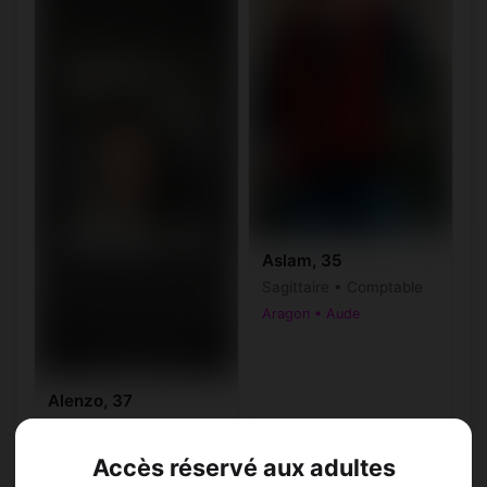
Aslam, 35
Sagittaire • Comptable
Aragon • Aude
Alenzo, 37
Scorpion • Fleuriste
Aragon • Aude
Accès réservé aux adultes