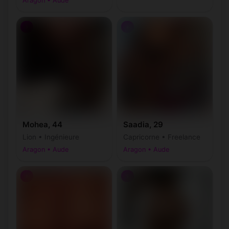
Aragon • Aude
♀
♀
Mohea, 44
Saadia, 29
Lion • Ingénieure
Capricorne • Freelance
Aragon • Aude
Aragon • Aude
♀
♀