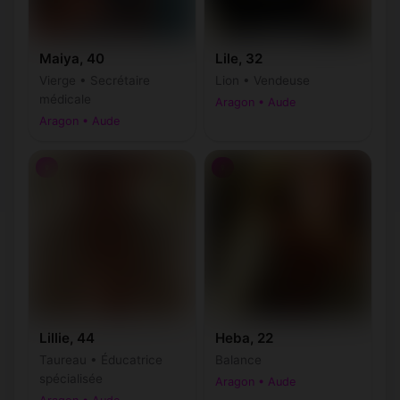
Maiya, 40
Lile, 32
Vierge • Secrétaire
Lion • Vendeuse
médicale
Aragon • Aude
Aragon • Aude
♀
♀
Lillie, 44
Heba, 22
Taureau • Éducatrice
Balance
spécialisée
Aragon • Aude