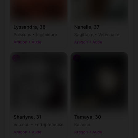
Lyssandra, 38
Nahelle, 37
Poissons • Ingénieure
Sagittaire • Vétérinaire
Aragon • Aude
Aragon • Aude
♀
♀
Sharlyne, 31
Tamaya, 30
Verseau • Entrepreneuse
Balance
Aragon • Aude
Aragon • Aude