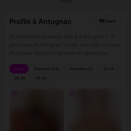
Aude
Profils à Antugnac
🗺 Carte
Tu recherches un speed dating à Antugnac ? 13
personnes de Antugnac (Aude) sont déjà inscrites
et actives. Inscription gratuite et rapide pour
commencer à tchatter avec les membres de
Antugnac.
Tous
Femmes (11)
Hommes (2)
18-25
26-35
36-50
♀
♀