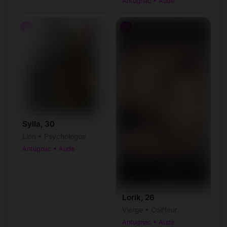
Antugnac • Aude
♀
♂
Sylla, 30
Lion • Psychologue
Antugnac • Aude
Lorik, 26
Vierge • Coiffeur
Antugnac • Aude