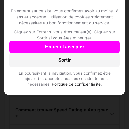
Antugnac
En entrant sur ce site, vous confirmez avoir au moins 18
Rejoins les membres de Antugnac et des
ans et accepter l'utilisation de cookies strictement
nécessaires au bon fonctionnement du service.
alentours !
Cliquez sur Entrer si vous êtes majeur(e). Cliquez sur
Sortir si vous êtes mineur(e).
S'inscrire gratuitement
Entrer et accepter
Sortir
En poursuivant la navigation, vous confirmez être
majeur(e) et acceptez nos cookies strictement
nécessaires.
Politique de confidentialité
.
Questions fréquentes
Comment trouver Speed Dating à Antugnac
?