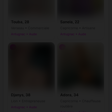
Touba, 28
Sanela, 22
Verseau • Commerciale
Capricorne • Artisane
Antugnac • Aude
Antugnac • Aude
♀
♀
Djanys, 38
Adora, 34
Lion • Entrepreneuse
Capricorne • Chauffeuse
routière
Antugnac • Aude