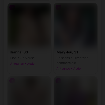
♀
♀
Ilianna, 33
Mary-lou, 31
Lion • Serveuse
Poissons • Directrice
commerciale
Antugnac • Aude
Antugnac • Aude
♀
♀