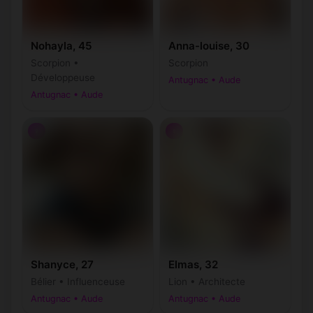
Nohayla, 45
Anna-louise, 30
Scorpion •
Scorpion
Développeuse
Antugnac • Aude
Antugnac • Aude
♀
♀
Shanyce, 27
Elmas, 32
Bélier • Influenceuse
Lion • Architecte
Antugnac • Aude
Antugnac • Aude