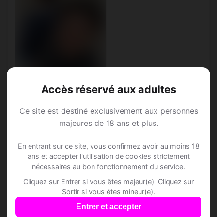
Accès réservé aux adultes
Ce site est destiné exclusivement aux personnes
majeures de 18 ans et plus.
Roberto, 34
Taureau • Mécanicien
En entrant sur ce site, vous confirmez avoir au moins 18
Argelos • Landes
ans et accepter l'utilisation de cookies strictement
nécessaires au bon fonctionnement du service.
Cliquez sur Entrer si vous êtes majeur(e). Cliquez sur
Sortir si vous êtes mineur(e).
Entrer et accepter
Speed Dating à