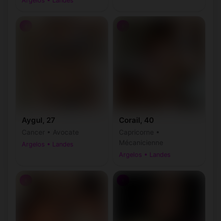
Argelos • Landes
♀
♀
Aygul, 27
Corail, 40
Cancer • Avocate
Capricorne •
Mécanicienne
Argelos • Landes
Argelos • Landes
♀
♀