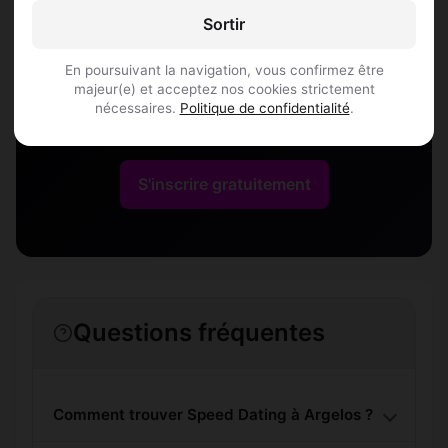
Sortir
Argelos
En poursuivant la navigation, vous confirmez être
majeur(e) et acceptez nos cookies strictement
Rejoins les membres de Argelos et des
nécessaires.
Politique de confidentialité
.
alentours !
S'inscrire gratuitement
Questions fréquentes
Comment trouver Speed Dating à Argelos ?