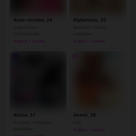
Anne-victoire, 24
Alphonsine, 35
Capricorne •
Balance • Cheffe
Commerciale
cuisinière
Argelos • Landes
Argelos • Landes
♀
♀
Alzina, 37
Akemi, 39
Scorpion • Designer
Lion
graphique
Argelos • Landes