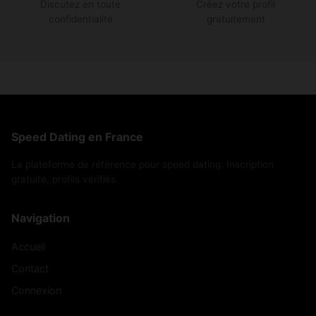
Discutez en toute
Créez votre profil
confidentialité
gratuitement
Speed Dating en France
La plateforme de référence pour speed dating. Inscription
gratuite, profils vérifiés.
Navigation
Accueil
Contact
Connexion