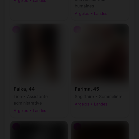
Argelos • Landes
humaines
Argelos • Landes
♀
♀
Faika, 44
Farima, 45
Lion • Assistante
Sagittaire • Sommelière
administrative
Argelos • Landes
Argelos • Landes
♂
♂