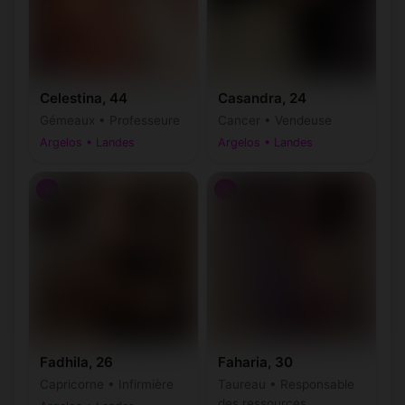
Celestina, 44
Casandra, 24
Gémeaux • Professeure
Cancer • Vendeuse
Argelos • Landes
Argelos • Landes
♀
♀
Fadhila, 26
Faharia, 30
Capricorne • Infirmière
Taureau • Responsable
des ressources