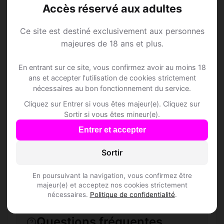
Accès réservé aux adultes
Ce site est destiné exclusivement aux personnes
majeures de 18 ans et plus.
Speed Dating à
En entrant sur ce site, vous confirmez avoir au moins 18
Alluyes
ans et accepter l'utilisation de cookies strictement
nécessaires au bon fonctionnement du service.
Rejoins les membres de Alluyes et des
Cliquez sur Entrer si vous êtes majeur(e). Cliquez sur
Sortir si vous êtes mineur(e).
alentours !
Entrer et accepter
S'inscrire gratuitement
Sortir
En poursuivant la navigation, vous confirmez être
majeur(e) et acceptez nos cookies strictement
nécessaires.
Politique de confidentialité
.
Questions fréquentes