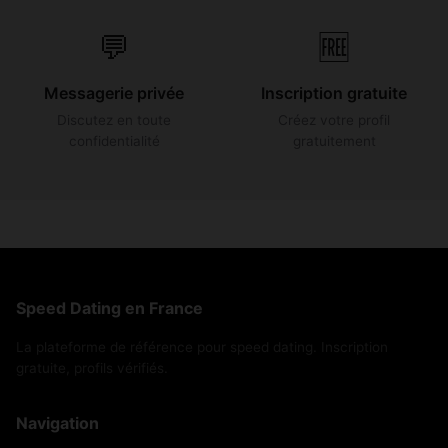
💬
🆓
Messagerie privée
Inscription gratuite
Discutez en toute
Créez votre profil
confidentialité
gratuitement
Speed Dating en France
La plateforme de référence pour speed dating. Inscription
gratuite, profils vérifiés.
Navigation