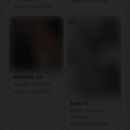
Alluyes • Eure-et-Loir
Alluyes • Eure-et-Loir
♀
♂
Vincienne, 23
Verseau • Freelance
Alluyes • Eure-et-Loir
Zyed, 31
Vierge • Designer
graphique
Alluyes • Eure-et-Loir