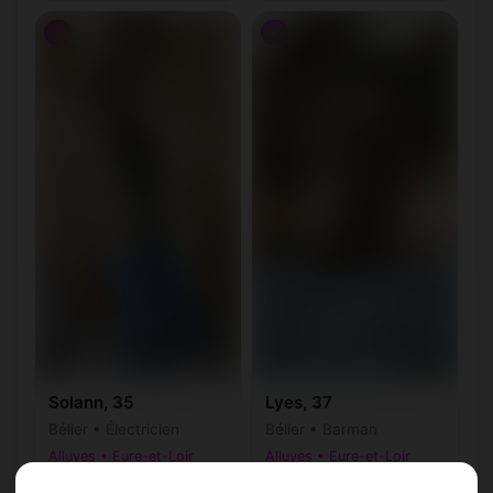
♂
♂
Solann, 35
Lyes, 37
Bélier • Électricien
Bélier • Barman
Alluyes • Eure-et-Loir
Alluyes • Eure-et-Loir