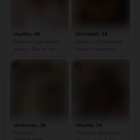
Ugoline, 40
Ummahan, 38
Cancer • Sage-femme
Balance • Photographe
Alluyes • Eure-et-Loir
Alluyes • Eure-et-Loir
♀
♀
Ummuhan, 28
Urbaine, 24
Poissons •
Poissons • Musicienne
Pharmacienne