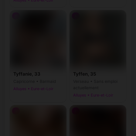
Alluyes • Eure-et-Loir
♀
♀
Tyffanie, 33
Tyffen, 35
Capricorne • Barmaid
Verseau • Sans emploi
actuellement
Alluyes • Eure-et-Loir
Alluyes • Eure-et-Loir
♀
♀