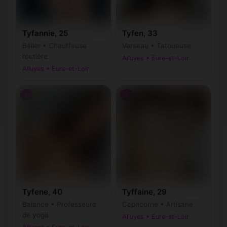
Tyfannie, 25
Tyfen, 33
Bélier • Chauffeuse
Verseau • Tatoueuse
routière
Alluyes • Eure-et-Loir
Alluyes • Eure-et-Loir
♀
♀
Tyfene, 40
Tyffaine, 29
Balance • Professeure
Capricorne • Artisane
de yoga
Alluyes • Eure-et-Loir