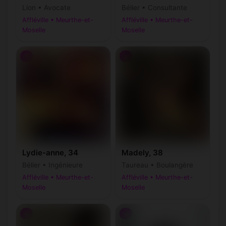
Lion • Avocate
Bélier • Consultante
Affléville • Meurthe-et-
Affléville • Meurthe-et-
Moselle
Moselle
♀
♀
Lydie-anne, 34
Madely, 38
Bélier • Ingénieure
Taureau • Boulangère
Affléville • Meurthe-et-
Affléville • Meurthe-et-
Moselle
Moselle
♀
♂