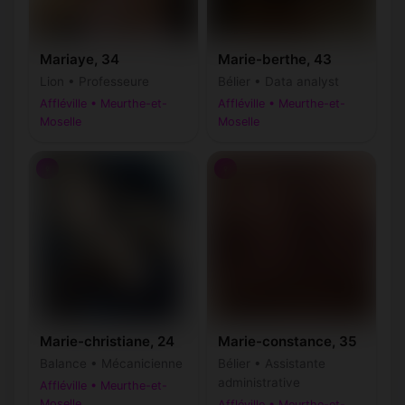
Mariaye, 34
Marie-berthe, 43
Lion • Professeure
Bélier • Data analyst
Affléville • Meurthe-et-
Affléville • Meurthe-et-
Moselle
Moselle
♀
♀
Marie-christiane, 24
Marie-constance, 35
Balance • Mécanicienne
Bélier • Assistante
administrative
Affléville • Meurthe-et-
Moselle
Affléville • Meurthe-et-