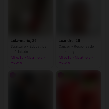
Lola-marie, 26
Léandre, 26
Sagittaire • Éducatrice
Cancer • Responsable
spécialisée
marketing
Affléville • Meurthe-et-
Affléville • Meurthe-et-
Moselle
Moselle
♂
♂