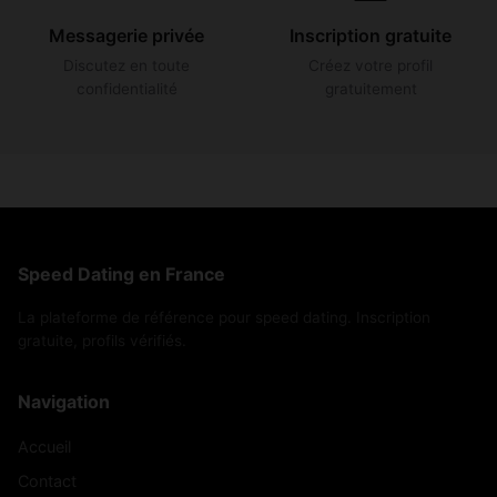
Messagerie privée
Inscription gratuite
Discutez en toute
Créez votre profil
confidentialité
gratuitement
Speed Dating en France
La plateforme de référence pour speed dating. Inscription
gratuite, profils vérifiés.
Navigation
Accueil
Contact