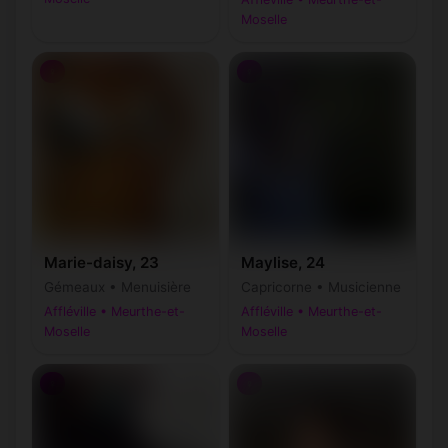
Moselle
♀
♀
Marie-daisy, 23
Maylise, 24
Gémeaux • Menuisière
Capricorne • Musicienne
Affléville • Meurthe-et-
Affléville • Meurthe-et-
Moselle
Moselle
♀
♀