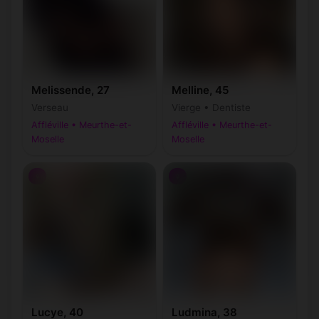
Melissende, 27
Melline, 45
Verseau
Vierge • Dentiste
Affléville • Meurthe-et-
Affléville • Meurthe-et-
Moselle
Moselle
♀
♀
Lucye, 40
Ludmina, 38