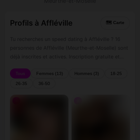
Meurthe-et-Moselle
Profils à Affléville
🗺 Carte
Tu recherches un speed dating à Affléville ? 16
personnes de Affléville (Meurthe-et-Moselle) sont
déjà inscrites et actives. Inscription gratuite et
rapide pour commencer à tchatter avec les
membres de Affléville.
Tous
Femmes (13)
Hommes (3)
18-25
26-35
36-50
♀
♀