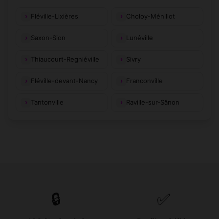
Fléville-Lixières
Choloy-Ménillot
Saxon-Sion
Lunéville
Thiaucourt-Regniéville
Sivry
Fléville-devant-Nancy
Franconville
Tantonville
Raville-sur-Sânon
🔒
✅