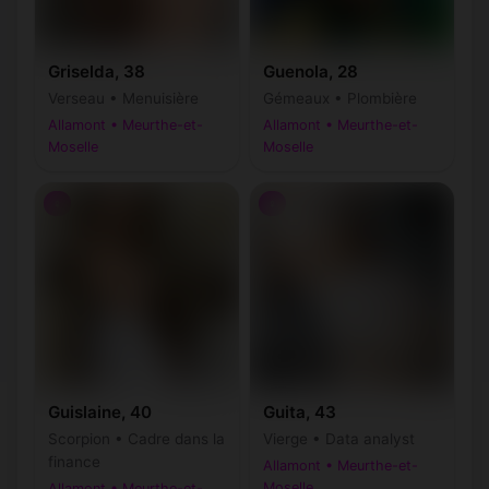
Griselda, 38
Guenola, 28
Verseau • Menuisière
Gémeaux • Plombière
Allamont • Meurthe-et-
Allamont • Meurthe-et-
Moselle
Moselle
♀
♀
Guislaine, 40
Guita, 43
Scorpion • Cadre dans la
Vierge • Data analyst
finance
Allamont • Meurthe-et-
Moselle
Allamont • Meurthe-et-