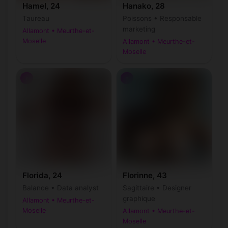
Hamel, 24
Hanako, 28
Taureau
Poissons • Responsable
marketing
Allamont • Meurthe-et-
Moselle
Allamont • Meurthe-et-
Moselle
♀
♀
Florida, 24
Florinne, 43
Balance • Data analyst
Sagittaire • Designer
graphique
Allamont • Meurthe-et-
Moselle
Allamont • Meurthe-et-
Moselle