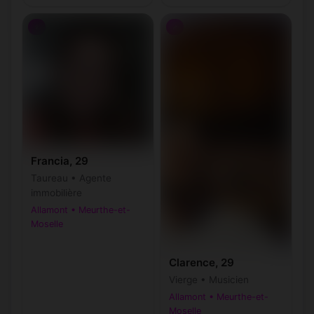
♀
♂
Francia, 29
Taureau • Agente
immobilière
Allamont • Meurthe-et-
Moselle
Clarence, 29
Vierge • Musicien
Allamont • Meurthe-et-
Moselle