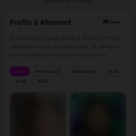
Meurthe-et-Moselle
Profils à Allamont
🗺 Carte
Tu cherches un speed dating à Allamont ? Notre
plateforme te met en relation avec 15 membres
actifs de Allamont et ses environs dans le
Meurthe-et-Moselle. Inscris-toi gratuitement pour
contacter les membres de Allamont et les
Tous
Femmes (13)
Hommes (2)
18-25
alentours.
26-35
36-50
♀
♀