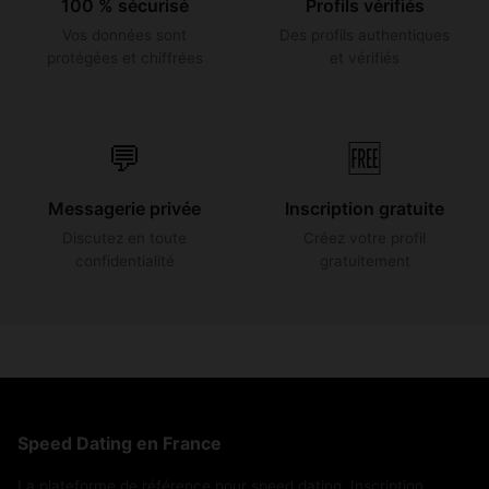
100 % sécurisé
Profils vérifiés
Vos données sont
Des profils authentiques
protégées et chiffrées
et vérifiés
💬
🆓
Messagerie privée
Inscription gratuite
Discutez en toute
Créez votre profil
confidentialité
gratuitement
Speed Dating en France
La plateforme de référence pour speed dating. Inscription