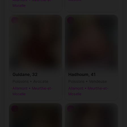
Moselle
♀
♀
Guldane, 32
Hadhoum, 41
Poissons • Avocate
Poissons • Vendeuse
Allamont • Meurthe-et-
Allamont • Meurthe-et-
Moselle
Moselle
♀
♀