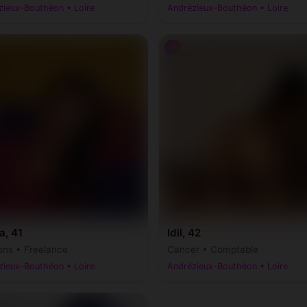
zieux-Bouthéon • Loire
Andrézieux-Bouthéon • Loire
♀
a, 41
Idil, 42
ons • Freelance
Cancer • Comptable
zieux-Bouthéon • Loire
Andrézieux-Bouthéon • Loire