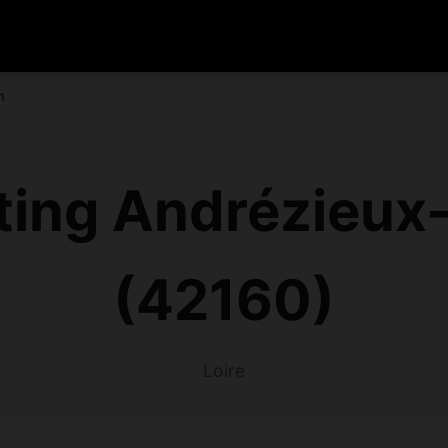
n
ting Andrézieux
(42160)
Loire