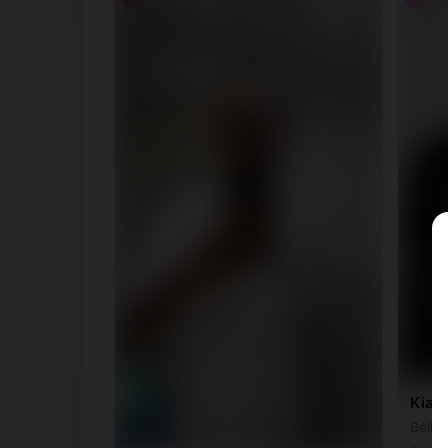
Kian,
Bélier