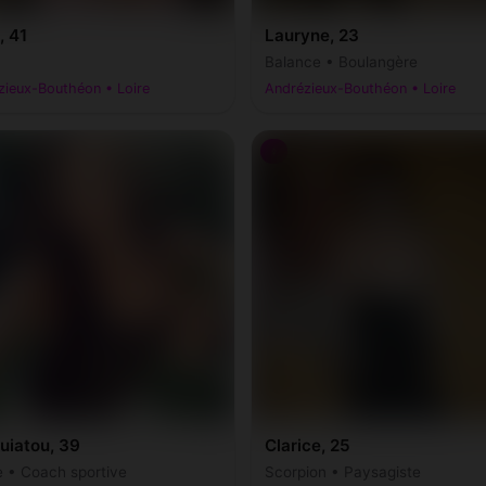
, 41
Lauryne, 23
Balance • Boulangère
zieux-Bouthéon • Loire
Andrézieux-Bouthéon • Loire
♀
uiatou, 39
Clarice, 25
e • Coach sportive
Scorpion • Paysagiste