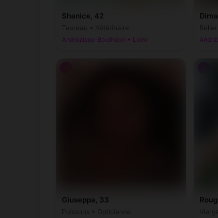
Shanice, 42
Dima
Taureau • Vétérinaire
Bélier
Andrézieux-Bouthéon • Loire
André
♀
♀
Giuseppa, 33
Roug
Poissons • Opticienne
Vierg