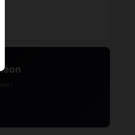
théon
urs !