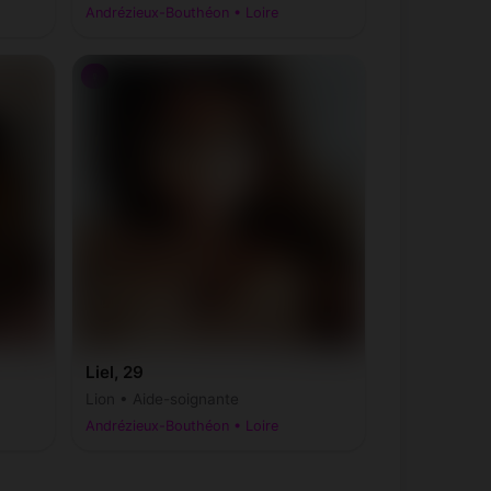
Andrézieux-Bouthéon • Loire
♀
Liel, 29
Lion • Aide-soignante
Andrézieux-Bouthéon • Loire