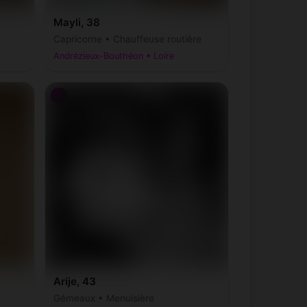
Mayli, 38
Capricorne • Chauffeuse routière
Andrézieux-Bouthéon • Loire
♀
Arije, 43
Gémeaux • Menuisière