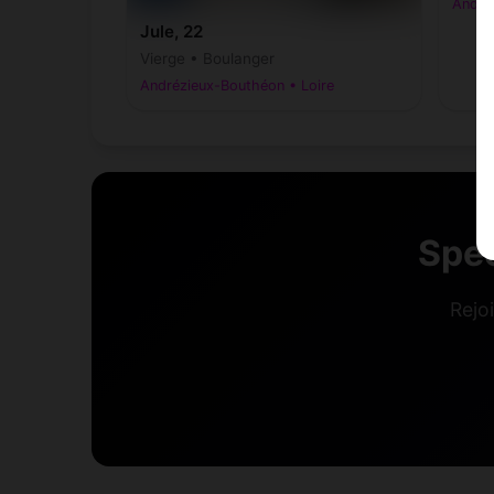
André
Jule, 22
Vierge • Boulanger
Andrézieux-Bouthéon • Loire
Spee
Rejo