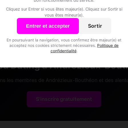
bon fonctionnement du service.
zieux-Bouthéon • Loire
Cliquez sur Entrer si vous êtes majeur(e). Cliquez sur Sortir si
vous êtes mineur(e).
Sortir
Entrer et accepter
En poursuivant la navigation, vous confirmez être majeur(e) et
acceptez nos cookies strictement nécessaires.
Politique de
confidentialité
.
d Dating à Andrézieux-Bou
ins les membres de Andrézieux-Bouthéon et des alento
S'inscrire gratuitement