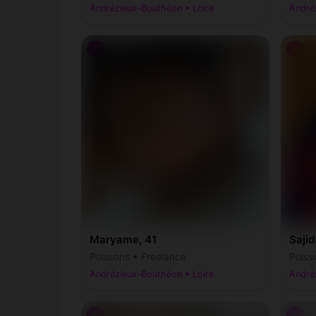
Andrézieux-Bouthéon • Loire
André
♀
♀
Maryame, 41
Sajid
Poissons • Freelance
Poiss
Andrézieux-Bouthéon • Loire
André
♂
♂