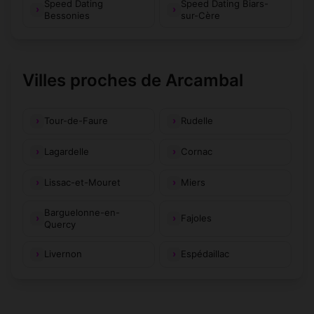
Speed Dating
Speed Dating Biars-
Bessonies
sur-Cère
Villes proches de Arcambal
Tour-de-Faure
Rudelle
Lagardelle
Cornac
Lissac-et-Mouret
Miers
Barguelonne-en-
Fajoles
Quercy
Livernon
Espédaillac