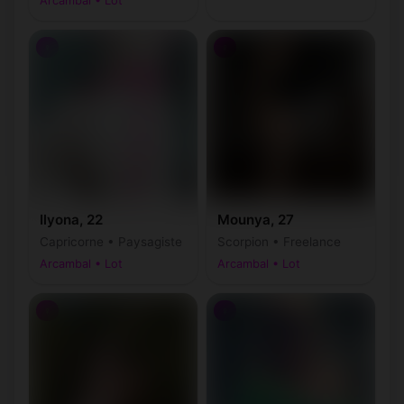
Arcambal • Lot
♀
♀
Ilyona, 22
Mounya, 27
Capricorne • Paysagiste
Scorpion • Freelance
Arcambal • Lot
Arcambal • Lot
♀
♀