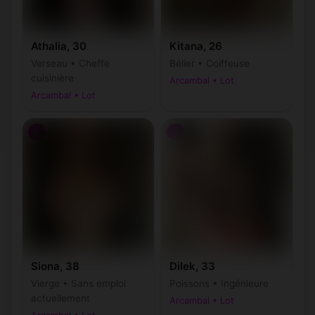
Athalia, 30
Kitana, 26
Verseau • Cheffe
Bélier • Coiffeuse
cuisinière
Arcambal • Lot
Arcambal • Lot
♀
♀
Siona, 38
Dilek, 33
Vierge • Sans emploi
Poissons • Ingénieure
actuellement
Arcambal • Lot