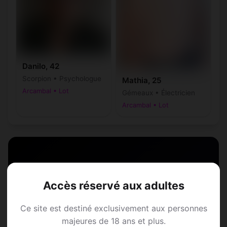
Danilo, 42
Scorpion • Psychologue
Mathia, 25
Arcambal • Lot
Gémeaux • Électricien
Arcambal • Lot
Speed Dating à
Accès réservé aux adultes
Arcambal
Ce site est destiné exclusivement aux personnes
majeures de 18 ans et plus.
Rejoins les membres de Arcambal et des