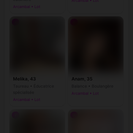
Arcambal • Lot
Arcambal • Lot
♀
♀
Melika, 43
Anam, 35
Taureau • Éducatrice
Balance • Boulangère
spécialisée
Arcambal • Lot
Arcambal • Lot
♂
♂