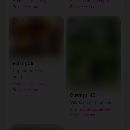
Allemanche-Launay-et-
Allemanche-Launay-et-
Soyer • Marne
Soyer • Marne
♂
♂
Fahim, 29
Capricorne • Chef
cuisinier
Allemanche-Launay-et-
Soyer • Marne
Ouways, 40
Capricorne • Plombier
Allemanche-Launay-et-
Soyer • Marne