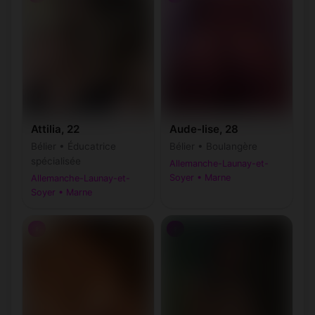
Attilia, 22
Aude-lise, 28
Bélier • Éducatrice
Bélier • Boulangère
spécialisée
Allemanche-Launay-et-
Soyer • Marne
Allemanche-Launay-et-
Soyer • Marne
♀
♀