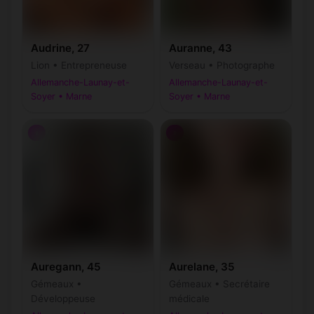
Audrine, 27
Auranne, 43
Lion • Entrepreneuse
Verseau • Photographe
Allemanche-Launay-et-
Allemanche-Launay-et-
Soyer • Marne
Soyer • Marne
♀
♀
Auregann, 45
Aurelane, 35
Gémeaux •
Gémeaux • Secrétaire
Développeuse
médicale