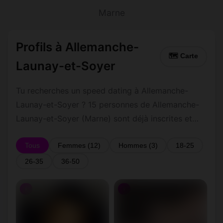
Marne
Profils à Allemanche-
🗺 Carte
Launay-et-Soyer
Tu recherches un speed dating à Allemanche-
Launay-et-Soyer ? 15 personnes de Allemanche-
Launay-et-Soyer (Marne) sont déjà inscrites et
actives. Inscription gratuite et rapide pour
commencer à tchatter avec les membres de
Tous
Femmes (12)
Hommes (3)
18-25
Allemanche-Launay-et-Soyer.
26-35
36-50
♀
♀