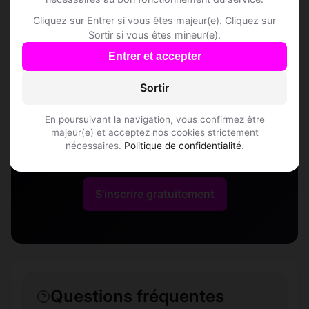
Speed Dating à
Cliquez sur Entrer si vous êtes majeur(e). Cliquez sur
Sortir si vous êtes mineur(e).
Allemanche-Launay-
Entrer et accepter
Sortir
et-Soyer
En poursuivant la navigation, vous confirmez être
Rejoins les membres de Allemanche-
majeur(e) et acceptez nos cookies strictement
nécessaires.
Politique de confidentialité
.
Launay-et-Soyer et des alentours !
S'inscrire gratuitement
Questions fréquentes