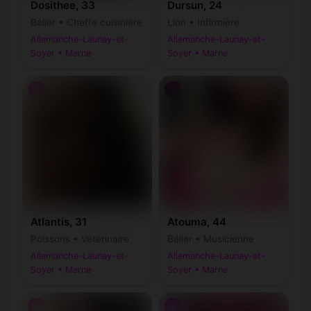
Dosithee, 33
Dursun, 24
Bélier • Cheffe cuisinière
Lion • Infirmière
Allemanche-Launay-et-
Allemanche-Launay-et-
Soyer • Marne
Soyer • Marne
♀
♀
Atlantis, 31
Atouma, 44
Poissons • Vétérinaire
Bélier • Musicienne
Allemanche-Launay-et-
Allemanche-Launay-et-
Soyer • Marne
Soyer • Marne
♀
♀