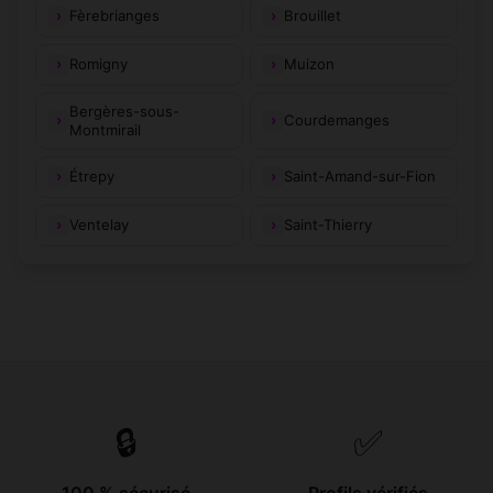
Fèrebrianges
Brouillet
Romigny
Muizon
Bergères-sous-
Courdemanges
Montmirail
Étrepy
Saint-Amand-sur-Fion
Ventelay
Saint-Thierry
🔒
✅
100 % sécurisé
Profils vérifiés