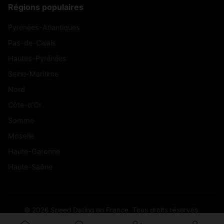
Régions populaires
Pyrénées-Atlantiques
Pas-de-Calais
Hautes-Pyrénées
Seine-Maritime
Nord
Côte-d'Or
Somme
Moselle
Haute-Garonne
Haute-Saône
© 2026 Speed Dating en France. Tous droits réservés.