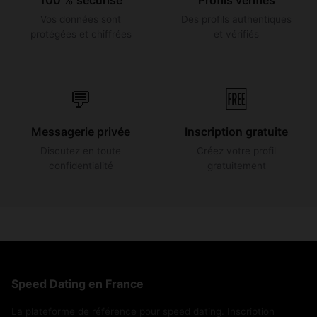
Vos données sont
Des profils authentiques
protégées et chiffrées
et vérifiés
💬
🆓
Messagerie privée
Inscription gratuite
Discutez en toute
Créez votre profil
confidentialité
gratuitement
Speed Dating en France
La plateforme de référence pour speed dating. Inscription