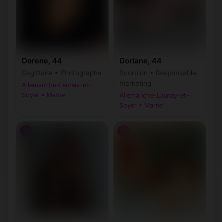
Dorene, 44
Dorlane, 44
Sagittaire • Photographe
Scorpion • Responsable
marketing
Allemanche-Launay-et-
Soyer • Marne
Allemanche-Launay-et-
Soyer • Marne
♀
♀