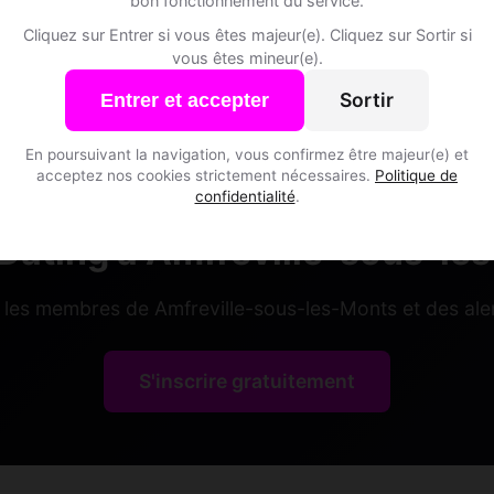
bon fonctionnement du service.
Amfreville-sous-les-Monts • Eure
Cliquez sur Entrer si vous êtes majeur(e). Cliquez sur Sortir si
vous êtes mineur(e).
Sortir
Entrer et accepter
En poursuivant la navigation, vous confirmez être majeur(e) et
acceptez nos cookies strictement nécessaires.
Politique de
confidentialité
.
Dating à Amfreville-sous-le
 les membres de Amfreville-sous-les-Monts et des ale
S'inscrire gratuitement