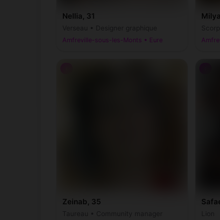
Nellia, 31
Milya
Verseau • Designer graphique
Scorp
Amfreville-sous-les-Monts • Eure
Amfrev
♀
♀
Zeinab, 35
Safa
Taureau • Community manager
Lion