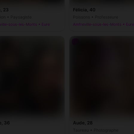
, 23
Félicia, 40
ion • Paysagiste
Poissons • Professeure
ille-sous-les-Monts • Eure
Amfreville-sous-les-Monts • Eure
♀
e, 36
Aude, 28
Taureau • Photographe