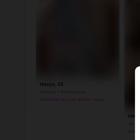
Ndeye, 38
Verseau • Professeure
Amfreville-sous-les-Monts • Eure
Hilel
Verse
Amfrev