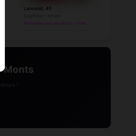
Lancelot, 45
Sagittaire • Artisan
Amfreville-sous-les-Monts • Eure
s-Monts
ntours !