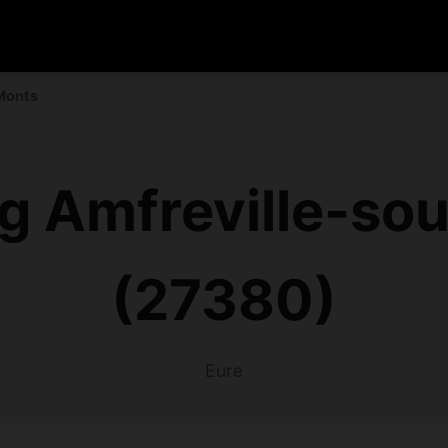
Monts
g Amfreville-so
(27380)
Eure