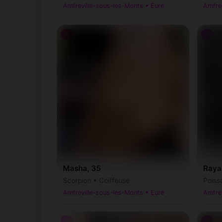
Amfreville-sous-les-Monts • Eure
Amfrev
♀
♀
Masha, 35
Raya
Scorpion • Coiffeuse
Poisso
Amfreville-sous-les-Monts • Eure
Amfrev
♀
♂