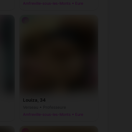
Amfreville-sous-les-Monts • Eure
♀
Louiza, 34
Verseau • Professeure
Amfreville-sous-les-Monts • Eure
♂