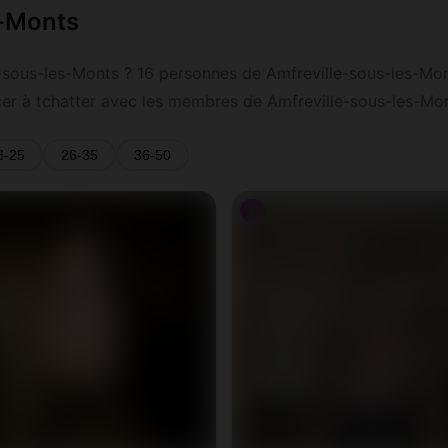
s-Monts
sous-les-Monts ? 16 personnes de Amfreville-sous-les-Monts
cer à tchatter avec les membres de Amfreville-sous-les-Mon
8-25
26-35
36-50
♀