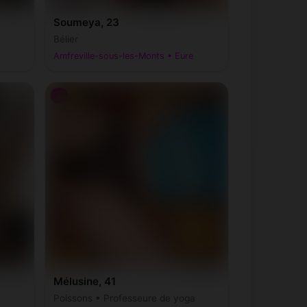
Soumeya, 23
Bélier
Amfreville-sous-les-Monts • Eure
♀
Mélusine, 41
Poissons • Professeure de yoga