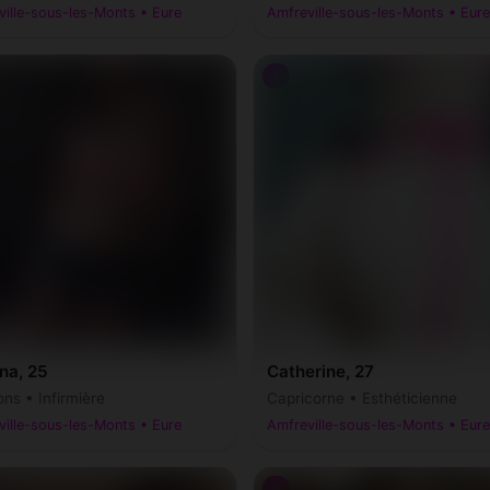
ille-sous-les-Monts • Eure
Amfreville-sous-les-Monts • Eure
♀
na, 25
Catherine, 27
ns • Infirmière
Capricorne • Esthéticienne
ille-sous-les-Monts • Eure
Amfreville-sous-les-Monts • Eure
♂