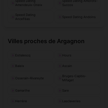
Speed Dating
Speed Dating Amorots-
Amendeuix-Oneix
Succos
Speed Dating
Speed Dating Andoins
AnceFéas
Villes proches de Argagnon
Estialescq
Hours
Baleix
Ascain
Bruges-Capbis-
Osserain-Rivareyte
Mifaget
Gamarthe
Sare
Herrère
Lasclaveries