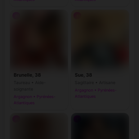
♀
♀
Brunelle, 38
Sue, 38
Taureau • Aide-
Sagittaire • Artisane
soignante
Argagnon • Pyrénées-
Atlantiques
Argagnon • Pyrénées-
Atlantiques
♀
♀