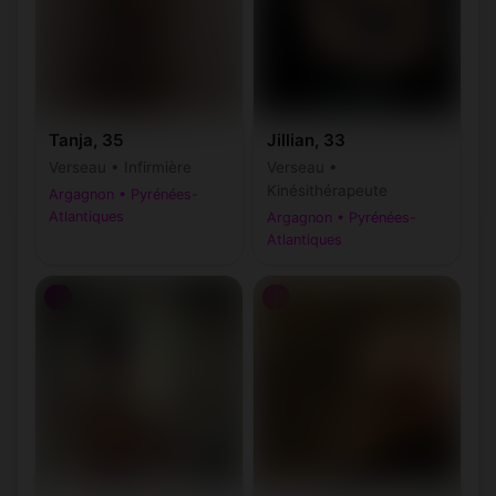
Tanja, 35
Jillian, 33
Verseau • Infirmière
Verseau •
Kinésithérapeute
Argagnon • Pyrénées-
Atlantiques
Argagnon • Pyrénées-
Atlantiques
♀
♀