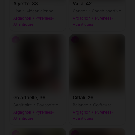
Alyette, 33
Valia, 42
Lion • Mécanicienne
Cancer • Coach sportive
Argagnon • Pyrénées-
Argagnon • Pyrénées-
Atlantiques
Atlantiques
♀
♀
Galadrielle, 36
Citlali, 26
Sagittaire • Paysagiste
Balance • Coiffeuse
Argagnon • Pyrénées-
Argagnon • Pyrénées-
Atlantiques
Atlantiques
♂
♂