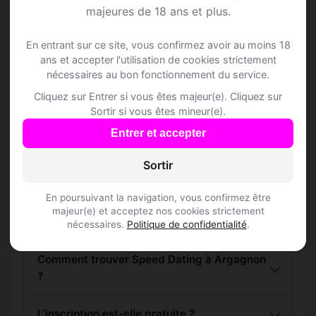
majeures de 18 ans et plus.
Rejoins les membres de Argagnon et des
En entrant sur ce site, vous confirmez avoir au moins 18
alentours !
ans et accepter l'utilisation de cookies strictement
nécessaires au bon fonctionnement du service.
S'inscrire gratuitement
Cliquez sur Entrer si vous êtes majeur(e). Cliquez sur
Sortir si vous êtes mineur(e).
Entrer et accepter
Sortir
Questions fréquentes
En poursuivant la navigation, vous confirmez être
majeur(e) et acceptez nos cookies strictement
nécessaires.
Politique de confidentialité
.
Comment trouver Speed Dating à Argagnon
?
L'inscription est-elle gratuite ?