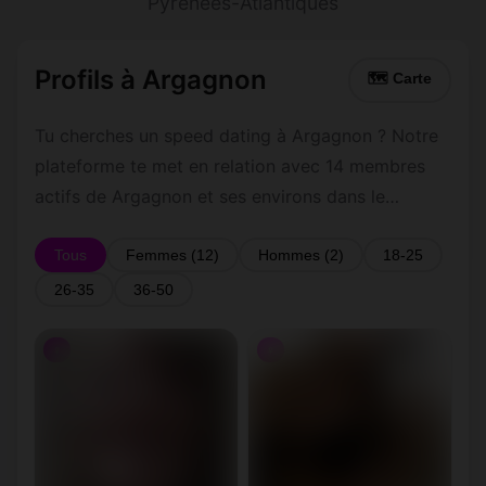
Pyrénées-Atlantiques
Profils à Argagnon
🗺 Carte
Tu cherches un speed dating à Argagnon ? Notre
plateforme te met en relation avec 14 membres
actifs de Argagnon et ses environs dans le
Pyrénées-Atlantiques. Inscris-toi gratuitement
pour contacter les membres de Argagnon et les
Tous
Femmes (12)
Hommes (2)
18-25
alentours.
26-35
36-50
♀
♀