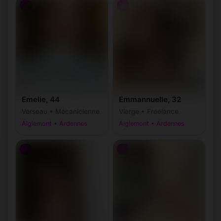
♀
♀
Emelie, 44
Emmannuelle, 32
Verseau • Mécanicienne
Vierge • Freelance
Aiglemont • Ardennes
Aiglemont • Ardennes
♀
♀