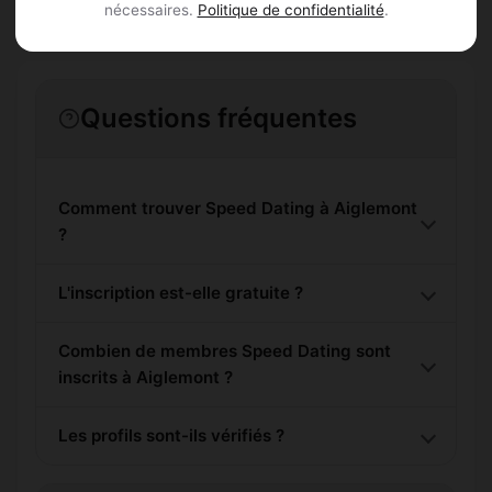
nécessaires.
Politique de confidentialité
.
Questions fréquentes
Comment trouver Speed Dating à Aiglemont
?
L'inscription est-elle gratuite ?
Combien de membres Speed Dating sont
inscrits à Aiglemont ?
Les profils sont-ils vérifiés ?