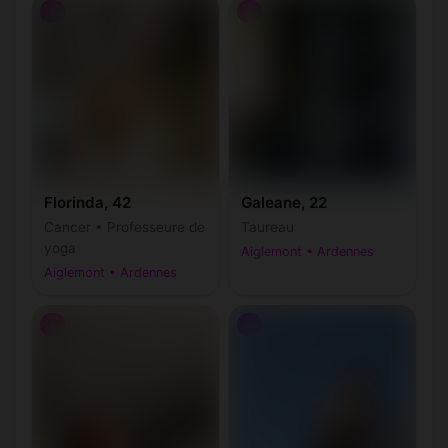
♀
♀
Florinda, 42
Galeane, 22
Cancer • Professeure de
Taureau
yoga
Aiglemont • Ardennes
Aiglemont • Ardennes
♂
♂