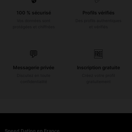
100 % sécurisé
Profils vérifiés
Vos données sont
Des profils authentiques
protégées et chiffrées
et vérifiés
💬
🆓
Messagerie privée
Inscription gratuite
Discutez en toute
Créez votre profil
confidentialité
gratuitement
Speed Dating en France