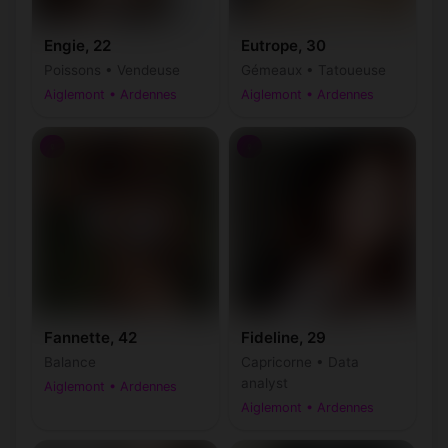
Engie, 22
Eutrope, 30
Poissons • Vendeuse
Gémeaux • Tatoueuse
Aiglemont • Ardennes
Aiglemont • Ardennes
♀
♀
Fannette, 42
Fideline, 29
Balance
Capricorne • Data
analyst
Aiglemont • Ardennes
Aiglemont • Ardennes