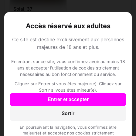
Solal, 37
Scorpion • Sommelier
Aiglemont • Ardennes
Accès réservé aux adultes
Ce site est destiné exclusivement aux personnes
majeures de 18 ans et plus.
En entrant sur ce site, vous confirmez avoir au moins 18
Speed Dating à
ans et accepter l'utilisation de cookies strictement
nécessaires au bon fonctionnement du service.
Aiglemont
Cliquez sur Entrer si vous êtes majeur(e). Cliquez sur
Sortir si vous êtes mineur(e).
Rejoins les membres de Aiglemont et des
Entrer et accepter
alentours !
Sortir
S'inscrire gratuitement
En poursuivant la navigation, vous confirmez être
majeur(e) et acceptez nos cookies strictement