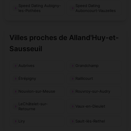
Speed Dating Aubigny-
Speed Dating
les-Pothées
Auboncourt-Vauzelles
Villes proches de Alland'Huy-et-
Sausseuil
Aubrives
Grandchamp
Étrépigny
Raillicourt
Nouvion-sur-Meuse
Rouvroy-sur-Audry
LeChâtelet-sur-
Vaux-en-Dieulet
Retourne
Liry
Sault-lès-Rethel