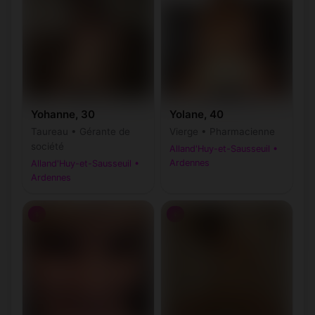
Yohanne, 30
Yolane, 40
Taureau • Gérante de
Vierge • Pharmacienne
société
Alland'Huy-et-Sausseuil •
Ardennes
Alland'Huy-et-Sausseuil •
Ardennes
♀
♀