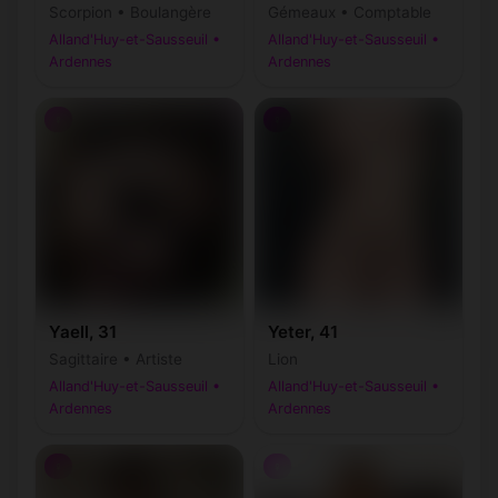
Scorpion • Boulangère
Gémeaux • Comptable
Alland'Huy-et-Sausseuil •
Alland'Huy-et-Sausseuil •
Ardennes
Ardennes
♀
♀
Yaell, 31
Yeter, 41
Sagittaire • Artiste
Lion
Alland'Huy-et-Sausseuil •
Alland'Huy-et-Sausseuil •
Ardennes
Ardennes
♀
♀