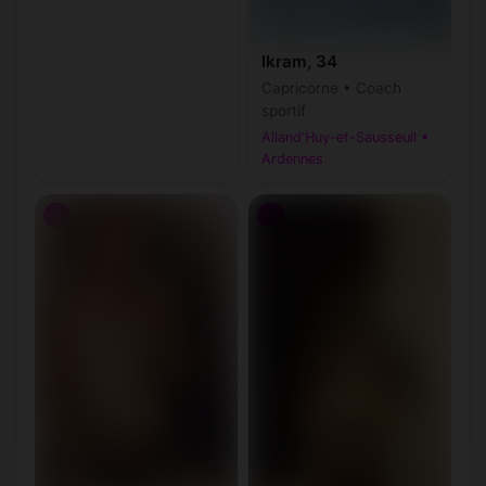
Ikram, 34
Capricorne • Coach
sportif
Alland'Huy-et-Sausseuil •
Ardennes
♂
♂