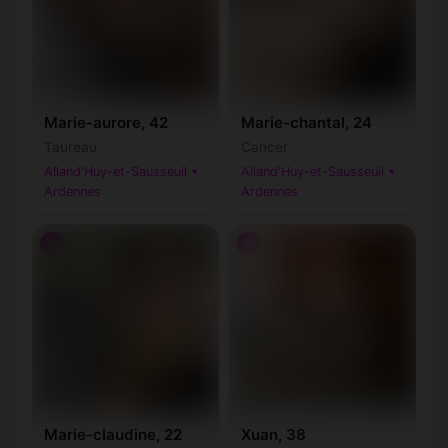
Marie-aurore, 42
Marie-chantal, 24
Taureau
Cancer
Alland'Huy-et-Sausseuil •
Alland'Huy-et-Sausseuil •
Ardennes
Ardennes
♀
♀
Marie-claudine, 22
Xuan, 38