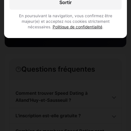
Sortir
Sausseuil et des alentours !
En poursuivant la navigation, vous confirmez être
majeur(e) et acceptez nos cookies strictement
S'inscrire gratuitement
nécessaires.
Politique de confidentialité
.
Questions fréquentes
Comment trouver Speed Dating à
Alland'Huy-et-Sausseuil ?
L'inscription est-elle gratuite ?