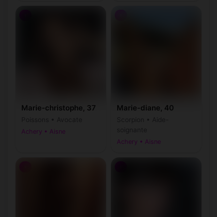
♀
♀
Marie-christophe, 37
Marie-diane, 40
Poissons • Avocate
Scorpion • Aide-
soignante
Achery • Aisne
Achery • Aisne
♀
♀