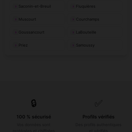
Saconin-et-Breuil
Fluquières
Muscourt
Courchamps
Goussancourt
LaBouteille
Priez
Samoussy
🔒
✅
100 % sécurisé
Profils vérifiés
Vos données sont
Des profils authentiques
protégées et chiffrées
et vérifiés