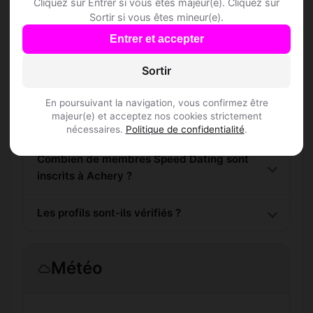
Cliquez sur Entrer si vous êtes majeur(e). Cliquez sur
Sortir si vous êtes mineur(e).
Questions fréquentes
Entrer et accepter
Sortir
Comment trouver Speed Dating à Achery ?
En poursuivant la navigation, vous confirmez être
majeur(e) et acceptez nos cookies strictement
L'inscription est-elle gratuite ?
nécessaires.
Politique de confidentialité
.
Combien de membres Speed Dating sont
inscrits à Achery ?
Les profils sont-ils vérifiés ?
Météo