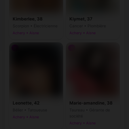
Kimberlee, 38
Kiymet, 37
Scorpion • Électricienne
Cancer • Plombière
Achery • Aisne
Achery • Aisne
♀
♀
Leonette, 42
Marie-amandine, 38
Bélier • Tatoueuse
Taureau • Gérante de
société
Achery • Aisne
Achery • Aisne