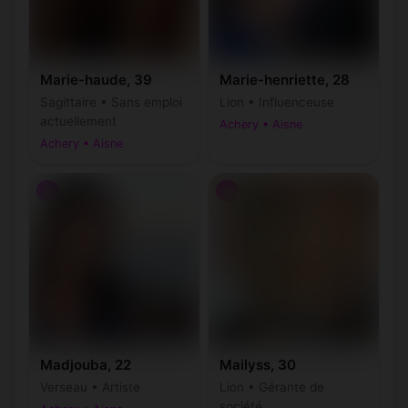
Marie-haude, 39
Marie-henriette, 28
Sagittaire • Sans emploi
Lion • Influenceuse
actuellement
Achery • Aisne
Achery • Aisne
♀
♀
Madjouba, 22
Mailyss, 30
Verseau • Artiste
Lion • Gérante de
société