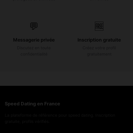
💬
🆓
Messagerie privée
Inscription gratuite
Discutez en toute
Créez votre profil
confidentialité
gratuitement
Speed Dating en France
La plateforme de référence pour speed dating. Inscription
gratuite, profils vérifiés.