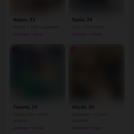
Najwa, 33
Djulia, 24
Vierge • Aide-soignante
Lion • Plombière
Andelain • Aisne
Andelain • Aisne
♀
♀
Tayana, 24
Allyah, 30
Capricorne • Data
Gémeaux • Coach
analyst
sportive
Andelain • Aisne
Andelain • Aisne