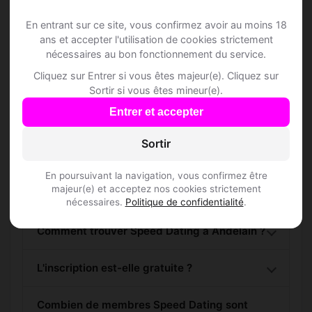
Rejoins les membres de Andelain et des
En entrant sur ce site, vous confirmez avoir au moins 18
alentours !
ans et accepter l'utilisation de cookies strictement
nécessaires au bon fonctionnement du service.
S'inscrire gratuitement
Cliquez sur Entrer si vous êtes majeur(e). Cliquez sur
Sortir si vous êtes mineur(e).
Entrer et accepter
Sortir
Questions fréquentes
En poursuivant la navigation, vous confirmez être
majeur(e) et acceptez nos cookies strictement
nécessaires.
Politique de confidentialité
.
Comment trouver Speed Dating à Andelain ?
L'inscription est-elle gratuite ?
Combien de membres Speed Dating sont