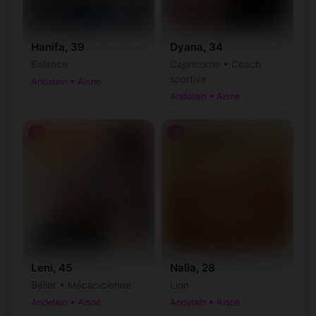
Hanifa, 39
Dyana, 34
Balance
Capricorne • Coach
sportive
Andelain • Aisne
Andelain • Aisne
♀
♀
Leni, 45
Nalia, 28
Bélier • Mécanicienne
Lion
Andelain • Aisne
Andelain • Aisne