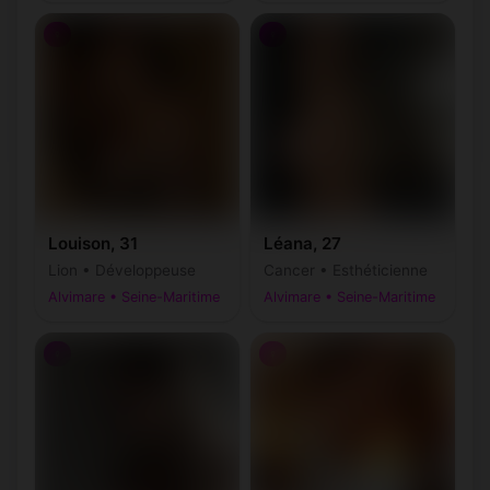
♀
♀
Louison, 31
Léana, 27
Lion • Développeuse
Cancer • Esthéticienne
Alvimare • Seine-Maritime
Alvimare • Seine-Maritime
♀
♀