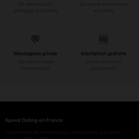
Vos données sont
Des profils authentiques
protégées et chiffrées
et vérifiés
💬
🆓
Messagerie privée
Inscription gratuite
Discutez en toute
Créez votre profil
confidentialité
gratuitement
Speed Dating en France
La plateforme de référence pour speed dating. Inscription
gratuite, profils vérifiés.