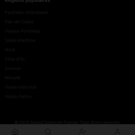
Régions populaires
Pyrénées-Atlantiques
Pas-de-Calais
Hautes-Pyrénées
Seine-Maritime
Nord
Côte-d'Or
Somme
Moselle
Haute-Garonne
Haute-Saône
© 2026 Speed Dating en France. Tous droits réservés.